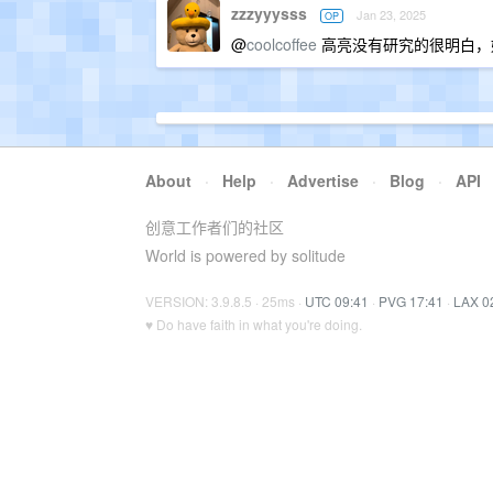
zzzyyysss
Jan 23, 2025
OP
@
coolcoffee
高亮没有研究的很明白，
About
·
Help
·
Advertise
·
Blog
·
API
创意工作者们的社区
World is powered by solitude
VERSION: 3.9.8.5 · 25ms ·
UTC 09:41
·
PVG 17:41
·
LAX 0
♥ Do have faith in what you're doing.