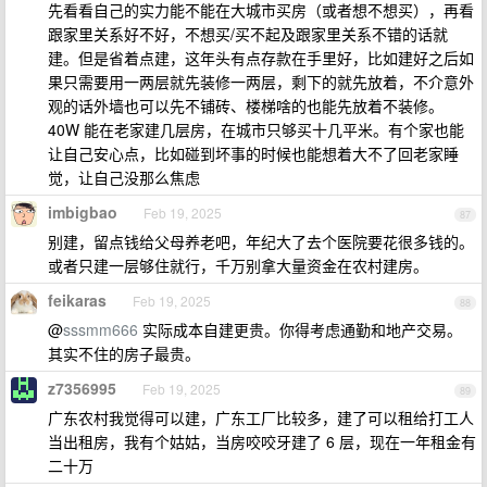
先看看自己的实力能不能在大城市买房（或者想不想买），再看
跟家里关系好不好，不想买/买不起及跟家里关系不错的话就
建。但是省着点建，这年头有点存款在手里好，比如建好之后如
果只需要用一两层就先装修一两层，剩下的就先放着，不介意外
观的话外墙也可以先不铺砖、楼梯啥的也能先放着不装修。
40W 能在老家建几层房，在城市只够买十几平米。有个家也能
让自己安心点，比如碰到坏事的时候也能想着大不了回老家睡
觉，让自己没那么焦虑
imbigbao
Feb 19, 2025
87
别建，留点钱给父母养老吧，年纪大了去个医院要花很多钱的。
或者只建一层够住就行，千万别拿大量资金在农村建房。
feikaras
Feb 19, 2025
88
@
sssmm666
实际成本自建更贵。你得考虑通勤和地产交易。
其实不住的房子最贵。
z7356995
Feb 19, 2025
89
广东农村我觉得可以建，广东工厂比较多，建了可以租给打工人
当出租房，我有个姑姑，当房咬咬牙建了 6 层，现在一年租金有
二十万