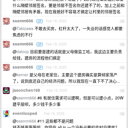
什么隔壁邻居签名，要是邻居不签名你还建不了的，加上之前和
隔壁邻居有矛盾，现在我爸好不容易才搞定让村里的邻居签名
sssmm666
Feb 19, 2025
OP
12
@
Takizawa
不敢去买房，杠杆太大了，一失业的话感觉人都要
焦虑的不行
sssmm666
Feb 19, 2025
OP
13
@
datocp
目前要是建的话就是父母做监工哈，我这边主要负责
给钱，建房的流程他们搞定
sssmm666
Feb 19, 2025
OP
14
@
kerner
是父母在老家住，主要这个建房确实是算倾家荡产
了，说到底还自己的经济问题，所以我现在一直下不了决心...
jasonchen168
Feb 19, 2025
15
@
sssmm666
#6 有居住需求可以建啊，但是可以建小点，20W
建平层呗，多少钱干多少事
eventlooped
Feb 19, 2025
16
@
sssmm666
#11 这些都不是问题
钱不够再等等呗，你现在 all in 一个没有必要的农村自建房？