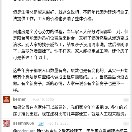
但是生活总是越来越好，就这么说吧，不同年代因为建筑行业无
法提供工作，工人的价格也影响了整体价格。
自建房是个劳心劳力的过程，当年家人大部分时间都监工到，但
是阳台可能因为吊机位置后来封合，又铺了瓷砖然后从渗透变成
滴水。别人家的找亲戚监工，结果沙子没用清水洗，然后都刷漆
了，后期外墙面挂了。你不在家，家人能搞定监工嘛。建个房子
可是长达 1 年以上。
这些年房子都跟人口数量有高，层数也是有变化的。其实一开始
我有个想法是房型结构做成出租房赚钱的。。。当然最后也没去
做。有个新房子，新的心情，人家来说亲有个新房子也是不一
样。
kerner
Feb 19, 2025
10
如果父母在老家住可以新建的，我们家今年准备把 30 多年的老
房子推到重建，现在建材比前几年都便宜，就是人工越来越贵。
sssmm666
Feb 19, 2025
OP
11
@
coderluan
确实有点怕之后不给建了，因为现在重新建房都要