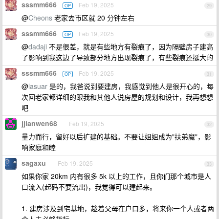
sssmm666
Feb 19, 2025
OP
29
@
Cheons
老家去市区就 20 分钟左右
sssmm666
Feb 19, 2025
OP
30
@
dadaji
不是很差，就是有些地方有裂痕了，因为隔壁房子建高
了影响到我这边了导致部分地方出现裂痕了，有些裂痕还挺大的
sssmm666
Feb 19, 2025
OP
31
@
lasuar
是的，我爸说到要建房，我感觉到他人是很开心的，每
次回老家都详细的跟我和其他人说房屋的规划和设计，我再想想
吧
jjianwen68
Feb 19, 2025
32
量力而行，留好以后扩建的基础。不要让姐姐成为"扶弟魔"，影
响家庭和睦
sagaxu
Feb 19, 2025
33
如果你家 20km 内有很多 5k 以上的工作，且你们那个城市是人
口流入(起码不要流出)，我觉得可以建起来。
1. 建房涉及到宅基地，趁着父母在户口多，将来你一个人或者两