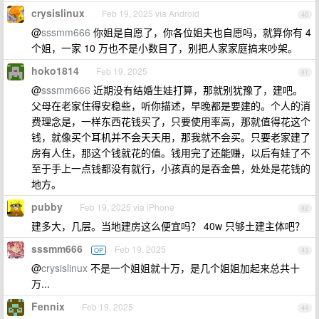
crysislinux
Feb 19, 2025 via Android
40
@
sssmm666
你姐是自愿了，你各位姐夫也自愿吗，就算你有 4
个姐，一家 10 万也不是小数目了，别把人家家庭搞来吵架。
hoko1814
Feb 19, 2025
41
@
sssmm666
近期没有结婚生娃打算，那就别犹豫了，建吧。
父母在老家住得安稳些，听你描述，早晚都是要建的。个人的消
费理念是，一样东西花钱买了，只要使用率高，那就值得花这个
钱，就像买个耳机并不会天天用，那我就不会买。只要老家建了
房有人住，那这个钱就花的值。钱用完了还能赚，以后有娃了不
至于手上一点钱都没有就行，小孩真的是吞金兽，处处是花钱的
地方。
pubby
Feb 19, 2025 via iPhone
42
建多大，几层。当地建房这么便宜吗？ 40w 只够土建主体吧？
sssmm666
Feb 19, 2025
OP
43
@
crysislinux
不是一个姐姐就十万，是几个姐姐加起来总共十
万...
Fennix
Feb 19, 2025
44