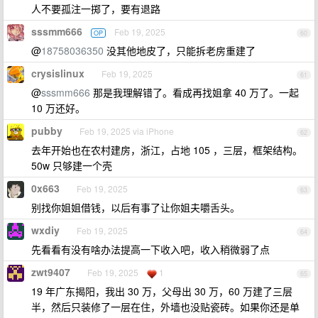
人不要孤注一掷了，要有退路
sssmm666
Feb 19, 2025
OP
60
@
18758036350
没其他地皮了，只能拆老房重建了
crysislinux
Feb 19, 2025
61
@
sssmm666
那是我理解错了。看成再找姐拿 40 万了。一起
10 万还好。
pubby
Feb 19, 2025 via iPhone
62
去年开始也在农村建房，浙江，占地 105 ，三层，框架结构。
50w 只够建一个壳
0x663
Feb 19, 2025
63
别找你姐姐借钱，以后有事了让你姐夫嚼舌头。
wxdiy
Feb 19, 2025
64
先看看有没有啥办法提高一下收入吧，收入稍微弱了点
zwt9407
Feb 19, 2025
1
65
19 年广东揭阳，我出 30 万，父母出 30 万，60 万建了三层
半，然后只装修了一层在住，外墙也没贴瓷砖。如果你还是单