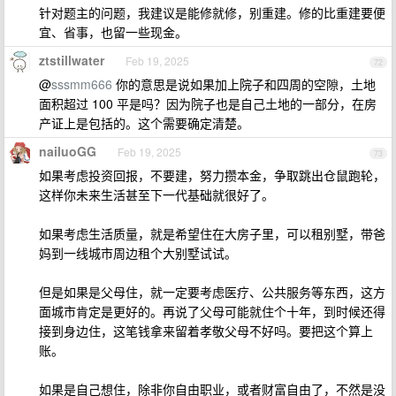
针对题主的问题，我建议是能修就修，别重建。修的比重建要便
宜、省事，也留一些现金。
ztstillwater
Feb 19, 2025
72
@
sssmm666
你的意思是说如果加上院子和四周的空隙，土地
面积超过 100 平是吗？因为院子也是自己土地的一部分，在房
产证上是包括的。这个需要确定清楚。
nailuoGG
Feb 19, 2025
73
如果考虑投资回报，不要建，努力攒本金，争取跳出仓鼠跑轮，
这样你未来生活甚至下一代基础就很好了。
如果考虑生活质量，就是希望住在大房子里，可以租别墅，带爸
妈到一线城市周边租个大别墅试试。
但是如果是父母住，就一定要考虑医疗、公共服务等东西，这方
面城市肯定是更好的。再说了父母可能就住个十年，到时候还得
接到身边住，这笔钱拿来留着孝敬父母不好吗。要把这个算上
账。
如果是自己想住，除非你自由职业，或者财富自由了，不然是没