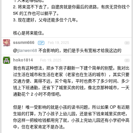
个人未必够指标。
2. 将来混不下去了，自建房就是你最后的退路，有房无贷你找个
5K 的工作也可以躺平了。
3. 现在建好，父母还能多住个几年。
核心是将来能住。
sssmm666
Feb 19, 2025
OP
34
@
jjianwen68
不会影响的，她们是手头有宽裕才给我这边的
hoko1814
Feb 19, 2025
35
我也有这种想法，把乡下房子翻新一下建个简单的别墅。我对比
过生活在城市和生活在老家（老家也在生活的城市），其实只要
交通方便、离得不远，买个电车，平时也费不了多少时间、多少
钱上下班通勤，还省下了城里买房的钱，像北京那种城市，一天
通勤花个 2 小时不奇怪吧。
但是！唯一受影响的就是小孩的读书问题，所以如果 OP 有近期
生娃的打算，为了小孩子上幼儿园，还是省下钱来城里买房吧，
你这样一把梭哈钱都用完了就，小孩上完幼儿园还有小学初中高
中，住在老家肯定不是办法。