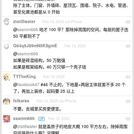
除了主体，门窗、外墙砖、屋顶瓦、围墙、院子、水电、管道、
甚至化粪池都是从 0 开始
ztstillwater
Feb 19, 2025 via iPhone
49
@
sssmm666
地才 100 平？那除掉周围的空间，每层的屋子连
50 平都到不了
G64q9J89mN5KSgmE
Feb 19, 2025
50
@
sssmm666
如果是砖混结构，50 万勉强
如果是框架结构，40 万只够一个壳子钱
TYTheKing
Feb 19, 2025
51
@
facebook47
#46 不止的，下地基+两层主体就差不多 20 个
了，再加上装修，起码要 25 以上
feikaras
Feb 19, 2025 via iPhone
52
不要。去城里买房更便宜。
sssmm666
Feb 19, 2025
OP
53
@
ztstillwater
就是盖房子的地皮大概 100 平方左右，除掉周围
空间是指什么啊？没理解