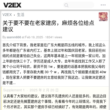
V2EX
生活
›
关于要不要在老家建房，麻烦各位给点
建议
By
sssmm666
at Feb 19, 2025 · 18341 views
首先介绍下背景，我老家是在广东大概是四五线的城市，我上班这么
多年都是在广东省内打工，基本上就过年和国庆回老家，我目前在纠
结的点就是害怕自己失业，这两年基本是上一年班就换一家公司，加
上年龄也快三十了，学历还是成人大专，去年年底找到工作又入职了
某个小公司干码农，薪资不到 1w ，要是建的话基本把我和我父母的
钱都用完了，手里存款大概 30 个 w ，再找我几个姐姐要点能到 40w
，现在家里人把要不要建房的主意给我到了我这边，让我做决定建还
是不建...
Supplement 1 · 2025 年 2 月 20 日
认真看了大家给的建议，建议我不先建房的人还是挺多的，我这边目
前决定还是先搁置建房这个事情，先看看今年的上班情况，毕竟我下
个月才转正，其实那个建房手续已经搞好了，有效期是两年的，顺便