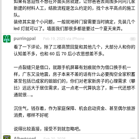
如果有急迫性不想在外面买房就建，让你爸爸去周围多问问几家
新建的材料人工，结款流程是怎么约定的，找个水平高点的施工
队。
装修其实是个小问题，一般就地砖门窗需要当时搞定，先装几个
led 灯就可以了。墙面我们那很多都是要过一个夏天来弄。
purringpal
Feb 19, 2025 via iPhone
95
看了一下评论，除了三楼高赞回复和其他几个，大部分人和你的
认知差不多，也和 60 后 70 后小农思想差不多。
一点裂缝只是借口，就跟手机屏幕有划痕就作为借口换手机一
样，广东又没地震，房子本来不差的话有什么必要掏空全家积蓄
甚至包括已成家的姐姐们的，你们对老家新房子的心理需求（攀
比）远远大于居住需求，这一点老一代算执念了，新一代还想不
通就很…。
沉住气，钱存着，作为家庭保障、机会启动资金、甚至偶尔旅游
消费，哪样不好呢
说得比较直接，接受不到就忽略吧。
Albertcord
Feb 20, 2025