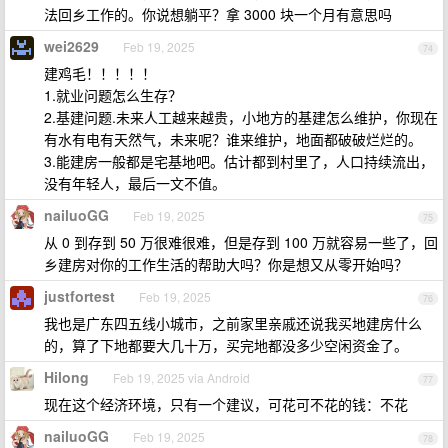
法回乡工作的。你说想躺平？拿 3000 块一个月有意思吗
wei2629
Feb 19, 2025
74
建鸡毛！！！！！
1.就业问题怎么生存？
2.基建问题.未来人工越来越贵，小地方的基建怎么维护，你现在
有水有电有天然气，未来呢？谁来维护，地面都破破烂烂的。
3.能建房一般都是宅基地吧。估计都到村里了，人口持续流出，
没有年轻人，最后一文不值。
nailuoGG
Feb 19, 2025
75
从 0 到存到 50 万很难很难，但是存到 100 万就容易一些了，回
乡建房对你的工作生活的帮助大吗？你是想又从零开始吗？
justfortest
Feb 19, 2025
76
我也是广东四五线小城市，之前家里亲戚还说我买地建房什么
的，算了下地都要大几十万，买完地都没多少空闲资金了。
Hilong
Feb 19, 2025 via Android
77
现在这个经济环境，只有一个建议，可花可不花的钱：不花
nailuoGG
Feb 19, 2025
78