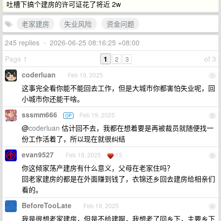
吐槽下搞个建房的许可证花了将近 2w
老家建房
失业风险
资金问题
245 replies
•
2026-06-25 08:16:25 +08:00
Page 1
1
of 3
2
3
coderluan
Feb 19, 2025
1
这事完全看你能不能回去工作，但是大城市你都害怕失业呢，回
小城市你还能干啥。
sssmm666
Feb 19, 2025
OP
2
@
coderluan
估计回不去，我都在想着要是再被裁员就随便找一
份工作活着了，所以现在就很纠结
evan9527
Feb 19, 2025
15
3
你这倾家荡产建房有什么意义，父母在老家住吗？
回老家建房的都是在外面赚到钱了，衣锦还乡回去建房给相亲们
看的。
BeforeTooLate
Feb 19, 2025
4
我是很想老家建房，但是不给建啊，我想老了回乡下，主要乡下