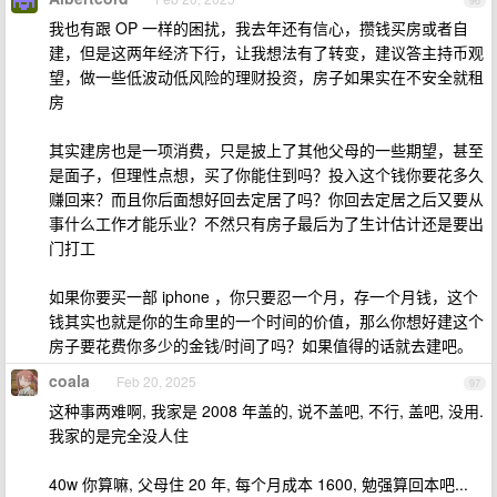
96
我也有跟 OP 一样的困扰，我去年还有信心，攒钱买房或者自
建，但是这两年经济下行，让我想法有了转变，建议答主持币观
望，做一些低波动低风险的理财投资，房子如果实在不安全就租
房
其实建房也是一项消费，只是披上了其他父母的一些期望，甚至
是面子，但理性点想，买了你能住到吗？投入这个钱你要花多久
赚回来？而且你后面想好回去定居了吗？你回去定居之后又要从
事什么工作才能乐业？不然只有房子最后为了生计估计还是要出
门打工
如果你要买一部 iphone ，你只要忍一个月，存一个月钱，这个
钱其实也就是你的生命里的一个时间的价值，那么你想好建这个
房子要花费你多少的金钱/时间了吗？如果值得的话就去建吧。
coala
Feb 20, 2025
97
这种事两难啊, 我家是 2008 年盖的, 说不盖吧, 不行, 盖吧, 没用.
我家的是完全没人住
40w 你算嘛, 父母住 20 年, 每个月成本 1600, 勉强算回本吧...