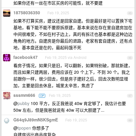
如果你还有一丝在市区买房的可能性，就不要建
18758036350
Feb 19, 2025
45
如果不打算买房，建议还是回家自建。但是最好是可以置换下宅
基地，看下能不能不要原拆原建，基本来说在存在里自建房加在
中间很难受，不如在村子边上，真的有拆迁也基本都是这种边边
角角的地方。自建房是你最后的退路，老家有套自建房，还有点
地，基本盘还是在的，最起码饿不死
facebook47
Feb 19, 2025 via Android
46
看房子情况，如果只是旧，可以翻新，如果特别破，那就新建，
而且如果只建两层，费用应该在 20 个上下，不到 30 个。我之
前跟你一样，很少回去，但是房子建好之后，回去次数明显增
加，主要是回去休息，城里太辛苦，焦虑了
sssmm666
Feb 19, 2025
OP
47
@
pubby
100 平方，反正我爸说 40w 肯定够了，我估计也要
50w 左右，但是我爸就说有 40w 可以大胆建了...
G64q9J89mN5KSgmE
Feb 19, 2025
48
@
tpopen
你想多了
自建房远比商品房复杂