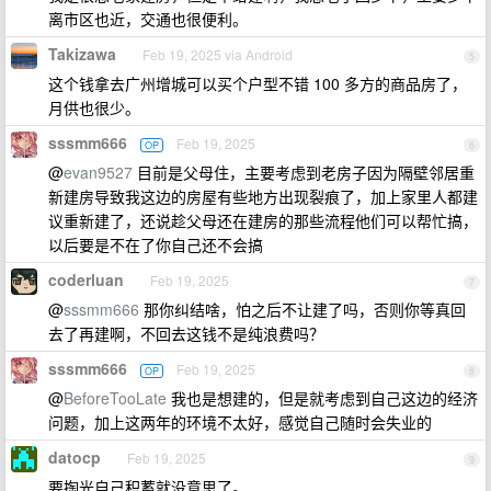
离市区也近，交通也很便利。
Takizawa
Feb 19, 2025 via Android
5
这个钱拿去广州增城可以买个户型不错 100 多方的商品房了，
月供也很少。
sssmm666
Feb 19, 2025
OP
6
@
evan9527
目前是父母住，主要考虑到老房子因为隔壁邻居重
新建房导致我这边的房屋有些地方出现裂痕了，加上家里人都建
议重新建了，还说趁父母还在建房的那些流程他们可以帮忙搞，
以后要是不在了你自己还不会搞
coderluan
Feb 19, 2025
7
@
sssmm666
那你纠结啥，怕之后不让建了吗，否则你等真回
去了再建啊，不回去这钱不是纯浪费吗？
sssmm666
Feb 19, 2025
OP
8
@
BeforeTooLate
我也是想建的，但是就考虑到自己这边的经济
问题，加上这两年的环境不太好，感觉自己随时会失业的
datocp
Feb 19, 2025
9
要掏光自己积蓄就没意思了。