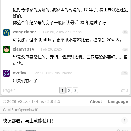
挺好奇你家的房龄的, 我家盖的砖混的, 17 年了, 看上去状态还挺
好的,
你这个年纪父母的房子一般应该最近 20 年建过了呀
wangxiaoer
Feb 20, 2025 via iPhone
98
可以建，但不能 all in ，更不能本着攀比去，控制到 20w 内。
xiamy1314
Feb 20, 2025
99
毕竟父母要常住的，弄吧，但是别太贵。三四层没必要吧。。留
点钱。
ovtfkw
Feb 20, 2025 via iPhone
100
姐夫们有福了
Page 1
1
of 3
2
3
© 2026 V2EX · 144ms · 3.9.8.5
About
·
Language
GLM-5 ✖️ Openclaw🦞
›
快速部署，马上就能使用！
Promoted by
Zhipuai
PRO