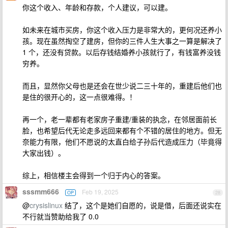
你这个收入、年龄和存款，个人建议，可以建。
如未来在城市买房，你这个收入压力是非常大的，更何况还养小
孩。现在虽然掏空了建房，但你的三件人生大事之一算是解决了
1 个，还没有贷款。以后存钱结婚养小孩就行了，有钱富养没钱
穷养。
而且，显然你父母也是还会在世少说二三十年的，重建后他们也
是住的很开心的，这一点很难得。！
再一个，老一辈都有老家房子重建/重装的执念，在邻居面前长
脸，也希望后代无论走多远回来都有个不错的居住的地方。但无
奈能力有限，他们不愿说的太直白给子孙后代造成压力（毕竟得
大家出钱）。
综上，相信楼主会得到一个归于内心的答案。
sssmm666
Feb 19, 2025
OP
28
@
crysislinux
结了，这个是她们自愿的，说是借，后面还说实在
不行就当赞助给我了 0.0