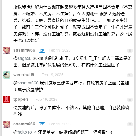
所以我也理解为什么现在越来越多年轻人选择当四不青年（不恋
爱、不结婚、不买房、不生娃），个人臆测～ 很多人选择恋
爱、结婚、买房，最直接的目的就是生娃吧。。。如果不生娃
了，那前面三个全可以推倒了，就变成四不青年了，生娃才是最
关键的！同样，没有生娃打算，或者近期没有生娃打算，乡下房
子也可以翻新。
sssmm666
Feb 19, 2025
OP
36
@
sagaxu
20km 内别说 5k 了，3K 都少 T_T,年轻人口基本是流
出，但是这几年好像发展的还可以，在搞什么工业园区了
weenhall5
Feb 19, 2025
37
@
sssmm666
我们这是重建需要审批，在原有房子上面加盖加
固属于房屋维护
tpopen
Feb 19, 2025
38
硬要建的话，除了主体外， 不请人，其他自己建。自己装修省
些钱
sssmm666
Feb 19, 2025
OP
39
@
hoko1814
还是单身，结婚都成问题了，还哪敢生娃