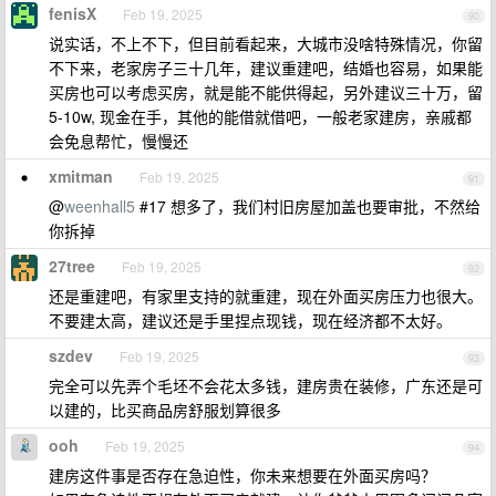
fenisX
Feb 19, 2025
90
说实话，不上不下，但目前看起来，大城市没啥特殊情况，你留
不下来，老家房子三十几年，建议重建吧，结婚也容易，如果能
买房也可以考虑买房，就是能不能供得起，另外建议三十万，留
5-10w, 现金在手，其他的能借就借吧，一般老家建房，亲戚都
会免息帮忙，慢慢还
xmitman
Feb 19, 2025
91
@
weenhall5
#17 想多了，我们村旧房屋加盖也要审批，不然给
你拆掉
27tree
Feb 19, 2025
92
还是重建吧，有家里支持的就重建，现在外面买房压力也很大。
不要建太高，建议还是手里捏点现钱，现在经济都不太好。
szdev
Feb 19, 2025
93
完全可以先弄个毛坯不会花太多钱，建房贵在装修，广东还是可
以建的，比买商品房舒服划算很多
ooh
Feb 19, 2025
94
建房这件事是否存在急迫性，你未来想要在外面买房吗？