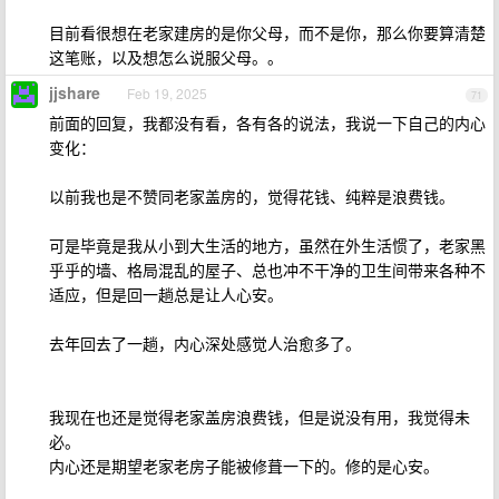
目前看很想在老家建房的是你父母，而不是你，那么你要算清楚
这笔账，以及想怎么说服父母。。
jjshare
Feb 19, 2025
71
前面的回复，我都没有看，各有各的说法，我说一下自己的内心
变化：
以前我也是不赞同老家盖房的，觉得花钱、纯粹是浪费钱。
可是毕竟是我从小到大生活的地方，虽然在外生活惯了，老家黑
乎乎的墙、格局混乱的屋子、总也冲不干净的卫生间带来各种不
适应，但是回一趟总是让人心安。
去年回去了一趟，内心深处感觉人治愈多了。
我现在也还是觉得老家盖房浪费钱，但是说没有用，我觉得未
必。
内心还是期望老家老房子能被修葺一下的。修的是心安。