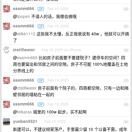
sssmm666
Feb 19, 2025
OP
54
@
tpopen
不请人的话，我哪会搞哦
sssmm666
Feb 19, 2025
OP
55
@
ddkk1112
这些我不太懂，反正我爸说有 40w ，他就可以开搞
了
ztstillwater
Feb 19, 2025 via iPhone
56
@
sssmm666
比如房子前面要不要建院子？建停车的空间？四
周也要留出和邻居之间的空隙。房子不可能 100%地覆盖在土地
分界线上的
sssmm666
Feb 19, 2025
OP
57
@
ztstillwater
房子前面有个院子的，四周都空隙，只有一边和隔
壁邻居的墙粘在一起的
sssmm666
Feb 19, 2025
OP
58
@
feikaras
城里的 100w 起步，买不起啊
yueban5521
Feb 19, 2025
59
新建可以，不建议倾家荡产，手里最少留 10 个以备不需，成年