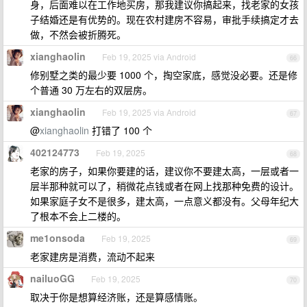
身，后面难以在工作地买房，那我建议你搞起来，找老家的女孩
子结婚还是有优势的。现在农村建房不容易，审批手续搞定才去
做，不然会被折腾死。
xianghaolin
Feb 19, 2025 via Android
66
修别墅之类的最少要 1000 个，掏空家底，感觉没必要。还是修
个普通 30 万左右的双层房。
xianghaolin
Feb 19, 2025 via Android
67
@
xianghaolin
打错了 100 个
402124773
Feb 19, 2025
68
老家的房子，如果你要建的话，建议你不要建太高，一层或者一
层半那种就可以了，稍微花点钱或者在网上找那种免费的设计。
如果家庭子女不是很多，建太高，一点意义都没有。父母年纪大
了根本不会上二楼的。
me1onsoda
Feb 19, 2025
69
老家建房是消费，流动不起来
nailuoGG
Feb 19, 2025
70
取决于你是想算经济账，还是算感情账。