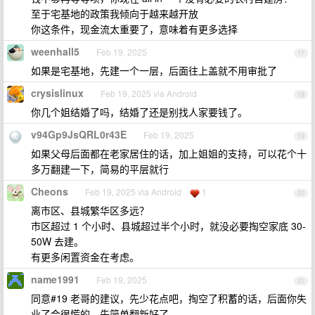
至于宅基地的政策我倾向于越来越开放
你这条件，现金流太重要了，意味着有更多选择
weenhall5
Feb 19, 2025
17
如果是宅基地，先建一个一层，后面往上盖就不用审批了
crysislinux
Feb 19, 2025 via Android
18
你几个姐结婚了吗，结婚了还是别找人家要钱了。
v94Gp9JsQRL0r43E
Feb 19, 2025
19
如果父母后面都在老家居住的话，加上姐姐的支持，可以花个十
多万翻建一下，简易的平层就行
Cheons
Feb 19, 2025 via Android
1
20
离市区、县城繁华区多远？
市区超过 1 个小时、县城超过半个小时，就没必要掏空家底 30-
50W 去建。
有更多闲置资金在考虑。
name1991
Feb 19, 2025
21
同意#19 老哥的建议，先少花点吧，掏空了积蓄的话，后面你失
业了会很慌的。先简单翻新好了