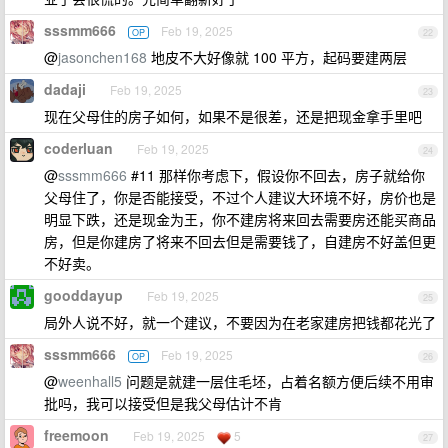
sssmm666
Feb 19, 2025
OP
22
@
jasonchen168
地皮不大好像就 100 平方，起码要建两层
dadaji
Feb 19, 2025
23
现在父母住的房子如何，如果不是很差，还是把现金拿手里吧
coderluan
Feb 19, 2025
24
@
sssmm666
#11 那样你考虑下，假设你不回去，房子就给你
父母住了，你是否能接受，不过个人建议大环境不好，房价也是
明显下跌，还是现金为王，你不建房将来回去需要房还能买商品
房，但是你建房了将来不回去但是需要钱了，自建房不好盖但更
不好卖。
gooddayup
Feb 19, 2025
25
局外人说不好，就一个建议，不要因为在老家建房把钱都花光了
sssmm666
Feb 19, 2025
OP
26
@
weenhall5
问题是就建一层住毛坯，占着名额方便后续不用审
批吗，我可以接受但是我父母估计不肯
freemoon
Feb 19, 2025
5
27