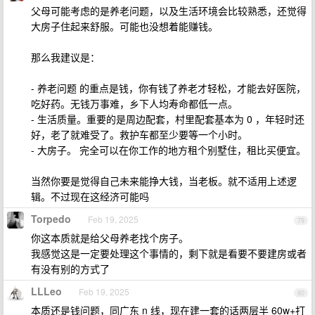
父母可能考虑的是养老问题，以及生活环境会比较熟悉，还觉得
大房子住起来舒服。可能也没想着能赚钱。
那么我建议是：
- 养老问题 的重点是钱，你有钱了养老才轻松，才能去好医院，
吃好药。无钱万事难，乡下人均寿命都低一点。
- 生活质量。重要的是周边配套，村里配套基本为 0 ，年轻时还
好，老了就难受了。救护车都至少要等一个小时。
- 大房子。 完全可以在你工作的地方租个别墅住，租比买便宜。
当然你要是觉得自己未来能挣大钱，当老板。就不适用上述逻
辑。不过现在这经济可能吗
Torpedo
Feb 19, 2025
79
你这本质就是给父母养老找个房子。
我感觉这是一定要处理这个事情的，剩下就是看要不要建房或者
有没有别的方式了
LLLeo
Feb 19, 2025
80
本质还是钱问题，同广东 n 线，现在建一套的话两层半 60w+打