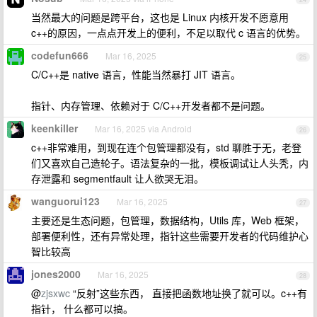
当然最大的问题是跨平台，这也是 Linux 内核开发不愿意用
c++的原因，一点点开发上的便利，不足以取代 c 语言的优势。
codefun666
Mar 16, 2025
25
C/C++是 native 语言，性能当然暴打 JIT 语言。
指针、内存管理、依赖对于 C/C++开发者都不是问题。
keenkiller
Mar 16, 2025 via Android
26
c++非常难用，到现在连个包管理都没有，std 聊胜于无，老登
们又喜欢自己造轮子。语法复杂的一批，模板调试让人头秃，内
存泄露和 segmentfault 让人欲哭无泪。
wanguorui123
Mar 16, 2025
27
主要还是生态问题，包管理，数据结构，Utils 库，Web 框架，
部署便利性，还有异常处理，指针这些需要开发者的代码维护心
智比较高
jones2000
Mar 16, 2025
28
@
zjsxwc
“反射”这些东西， 直接把函数地址换了就可以。c++有
指针， 什么都可以搞。