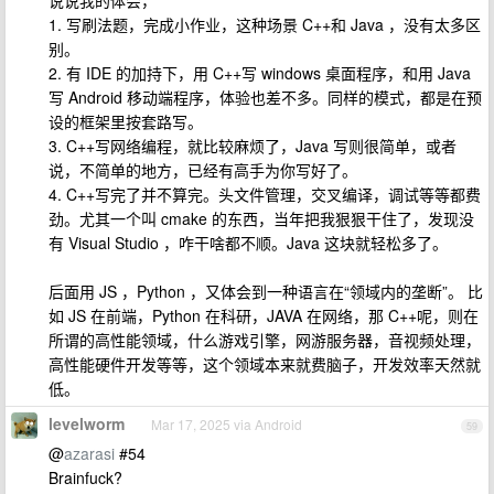
说说我的体会，
1. 写刷法题，完成小作业，这种场景 C++和 Java ，没有太多区
别。
2. 有 IDE 的加持下，用 C++写 windows 桌面程序，和用 Java
写 Android 移动端程序，体验也差不多。同样的模式，都是在预
设的框架里按套路写。
3. C++写网络编程，就比较麻烦了，Java 写则很简单，或者
说，不简单的地方，已经有高手为你写好了。
4. C++写完了并不算完。头文件管理，交叉编译，调试等等都费
劲。尤其一个叫 cmake 的东西，当年把我狠狠干住了，发现没
有 Visual Studio ，咋干啥都不顺。Java 这块就轻松多了。
后面用 JS ，Python ，又体会到一种语言在“领域内的垄断”。 比
如 JS 在前端，Python 在科研，JAVA 在网络，那 C++呢，则在
所谓的高性能领域，什么游戏引擎，网游服务器，音视频处理，
高性能硬件开发等等，这个领域本来就费脑子，开发效率天然就
低。
levelworm
Mar 17, 2025 via Android
59
@
azarasi
#54
Brainfuck?