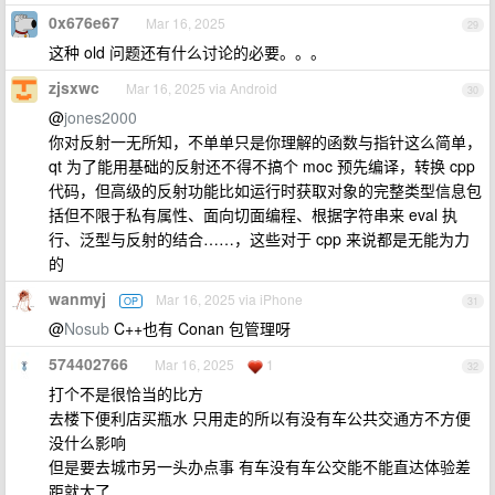
0x676e67
Mar 16, 2025
29
这种 old 问题还有什么讨论的必要。。。
zjsxwc
Mar 16, 2025 via Android
30
@
jones2000
你对反射一无所知，不单单只是你理解的函数与指针这么简单，
qt 为了能用基础的反射还不得不搞个 moc 预先编译，转换 cpp
代码，但高级的反射功能比如运行时获取对象的完整类型信息包
括但不限于私有属性、面向切面编程、根据字符串来 eval 执
行、泛型与反射的结合……，这些对于 cpp 来说都是无能为力
的
wanmyj
Mar 16, 2025 via iPhone
OP
31
@
Nosub
C++也有 Conan 包管理呀
574402766
Mar 16, 2025
1
32
打个不是很恰当的比方
去楼下便利店买瓶水 只用走的所以有没有车公共交通方不方便
没什么影响
但是要去城市另一头办点事 有车没有车公交能不能直达体验差
距就大了