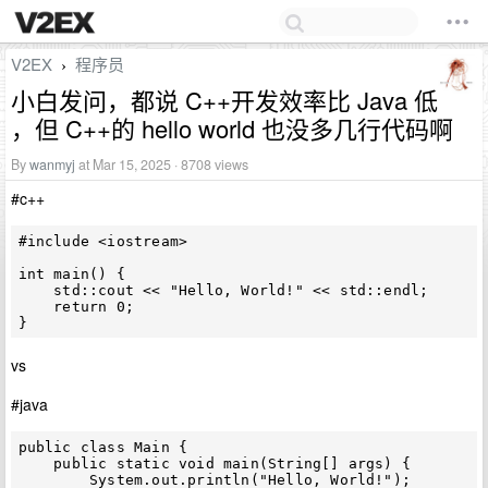
V2EX
程序员
›
小白发问，都说 C++开发效率比 Java 低
，但 C++的 hello world 也没多几行代码啊
By
wanmyj
at Mar 15, 2025 · 8708 views
#c++
#include <iostream>

int main() {

    std::cout << "Hello, World!" << std::endl;

    return 0;

vs
#java
public class Main {

    public static void main(String[] args) {

        System.out.println("Hello, World!");
