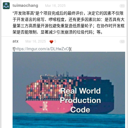
tuimaochang
Mar 16, 2025
11
"开发效率高"是个项目完成后的最终评价，决定它的因素不仅限
于开发语言的易写、啰嗦程度，还有更多因素比如：是否具有大
量第三方高质量开源包避免重复造低质量轮子；在协作时开发框
架是否能限制、显著减少引发崩溃的垃圾代码；等。
atx
Mar 16, 2025
5
12
![
https://imgur.com/a/DLHwZvO
](