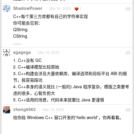
ShadowPower
Mar 16, 2025
1
16
C++每个第三方库都有自己的字符串实现
你可能会见到：
QString
CString
……
agagega
Mar 16, 2025
17
1. C++没有 GC
2. C++编译模型比较原始
3. C++构建会涉及大量依赖库、编译选项和目标平台 ABI 的细
节，极容易踩坑
4. C++本身的语义就比 (一般的) Java 程序复杂，模版之类要考
虑的很多，心智负担大
5. C++适用的场景，代码本来就要比 Java 更谨慎
cheng6563
Mar 16, 2025
18
给你段 Windows C++ 窗口开发的“hello world”，你再看看。