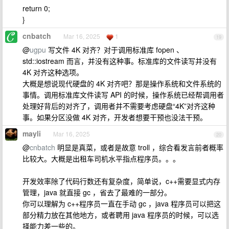
return 0;
}
cnbatch
Mar 16, 2025
1
19
@
ugpu
写文件 4K 对齐？对于调用标准库 fopen 、
std::iostream 而言，并没有这种事。标准库的文件读写并没有
4K 对齐这种选项。
大概是想说现代硬盘的 4K 对齐吧？那是操作系统和文件系统的
事情。调用标准库文件读写 API 的时候，操作系统已经帮调用者
处理好背后的对齐了，调用者并不需要考虑硬盘“4K”对齐这种
事。如果分区没做 4K 对齐，开发者想要干预也没法干预。
mayli
Mar 16, 2025
20
@
cnbatch
明显是真菜，或者是故意 troll ，综合看发言前者概率
比较大。大概是出租车司机水平指点程序员。。。
开发效率除了代码行数还有复杂度，简单说，c++需要显式内存
管理，java 就直接 gc ，省去了最难的一部分。
你可以理解为 c++程序员一直在手动 gc ，java 程序员可以把这
部分精力放在其他地方，或者聘用 java 程序员的时候，可以选
择能力差一些的。