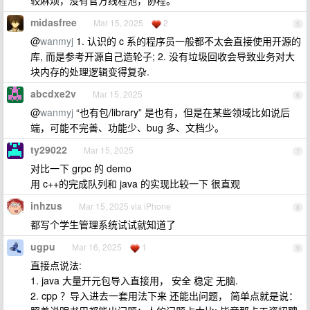
较麻烦，没有官方线程池，协程。
midasfree
Mar 15, 2025
2
5
@
wanmyj
1. 认识的 c 系的程序员一般都不太会直接使用开源的
库, 而是参考开源自己造轮子; 2. 没有垃圾回收会导致业务对大
块内存的处理逻辑变得复杂.
abcdxe2v
Mar 15, 2025
6
@
wanmyj
“也有包/library” 是也有，但是在某些领域比如说后
端，可能不完善、功能少、bug 多、文档少。
ty29022
Mar 15, 2025
7
对比一下 grpc 的 demo
用 c++的完成队列和 java 的实现比较一下 很直观
inhzus
Mar 15, 2025 via iPhone
8
都写个学生管理系统试试就知道了
ugpu
Mar 16, 2025
1
9
直接点说法:
1. java 大量开元包导入直接用， 安全 稳定 无脑.
2. cpp ？导入进去一套用法下来 还能出问题， 简单点就是说：