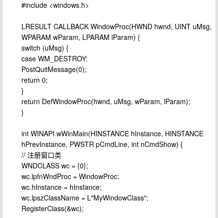
#include <windows.h>
LRESULT CALLBACK WindowProc(HWND hwnd, UINT uMsg,
WPARAM wParam, LPARAM lParam) {
switch (uMsg) {
case WM_DESTROY:
PostQuitMessage(0);
return 0;
}
return DefWindowProc(hwnd, uMsg, wParam, lParam);
}
int WINAPI wWinMain(HINSTANCE hInstance, HINSTANCE
hPrevInstance, PWSTR pCmdLine, int nCmdShow) {
// 注册窗口类
WNDCLASS wc = {0};
wc.lpfnWndProc = WindowProc;
wc.hInstance = hInstance;
wc.lpszClassName = L"MyWindowClass";
RegisterClass(&wc);