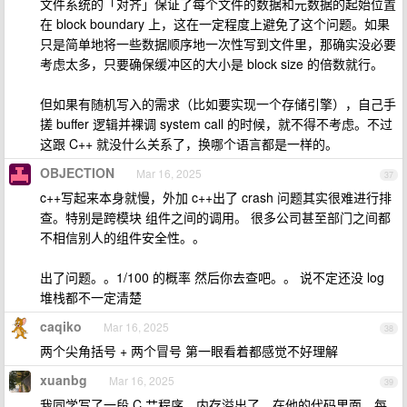
文件系统的「对齐」保证了每个文件的数据和元数据的起始位置
在 block boundary 上，这在一定程度上避免了这个问题。如果
只是简单地将一些数据顺序地一次性写到文件里，那确实没必要
考虑太多，只要确保缓冲区的大小是 block size 的倍数就行。
但如果有随机写入的需求（比如要实现一个存储引擎），自己手
搓 buffer 逻辑并裸调 system call 的时候，就不得不考虑。不过
这跟 C++ 就没什么关系了，换哪个语言都是一样的。
OBJECTION
Mar 16, 2025
37
c++写起来本身就慢，外加 c++出了 crash 问题其实很难进行排
查。特别是跨模块 组件之间的调用。 很多公司甚至部门之间都
不相信别人的组件安全性。。
出了问题。。1/100 的概率 然后你去查吧。。 说不定还没 log
堆栈都不一定清楚
caqiko
Mar 16, 2025
38
两个尖角括号 + 两个冒号 第一眼看着都感觉不好理解
xuanbg
Mar 16, 2025
39
我同学写了一段 C 艹程序，内存溢出了。在他的代码里面，每