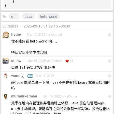
    }

c++
Java
hello world
60 replies
•
2025-03-18 01:29:18 +08:00
flyqie
Mar 15, 2025 via Android
1
你不能只看 hello world 啊。。
得从实际业务中体会啊。
stimw
Mar 15, 2025 via Android
18
2
口算 1+1 确实比按计算器快
wanmyj
Mar 15, 2025
OP
3
@
flyqie
能简单说一下吗，c++不是也有包/library 拿来直接用的
吗
murmurkerman
Mar 15, 2025 via iPhone
4
效率在堆内存管理和并发编程上体现，java 是自动管理内存，
c++要手动管理，智能指针之类的会限制一些写法。多线程也比