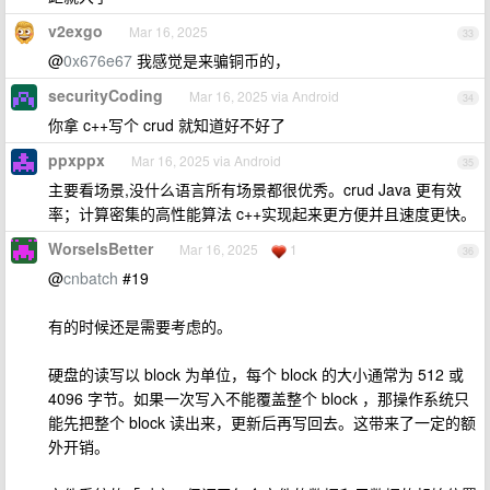
v2exgo
Mar 16, 2025
33
@
0x676e67
我感觉是来骗铜币的，
securityCoding
Mar 16, 2025 via Android
34
你拿 c++写个 crud 就知道好不好了
ppxppx
Mar 16, 2025 via Android
35
主要看场景,没什么语言所有场景都很优秀。crud Java 更有效
率；计算密集的高性能算法 c++实现起来更方便并且速度更快。
WorseIsBetter
Mar 16, 2025
1
36
@
cnbatch
#19
有的时候还是需要考虑的。
硬盘的读写以 block 为单位，每个 block 的大小通常为 512 或
4096 字节。如果一次写入不能覆盖整个 block ，那操作系统只
能先把整个 block 读出来，更新后再写回去。这带来了一定的额
外开销。