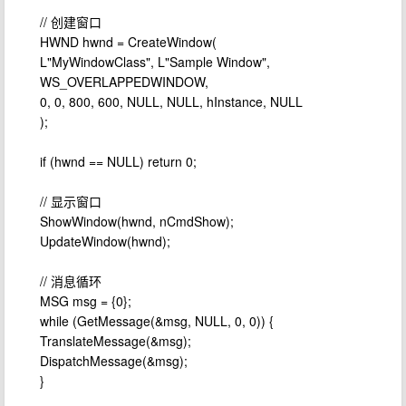
// 创建窗口
HWND hwnd = CreateWindow(
L"MyWindowClass", L"Sample Window",
WS_OVERLAPPEDWINDOW,
0, 0, 800, 600, NULL, NULL, hInstance, NULL
);
if (hwnd == NULL) return 0;
// 显示窗口
ShowWindow(hwnd, nCmdShow);
UpdateWindow(hwnd);
// 消息循环
MSG msg = {0};
while (GetMessage(&msg, NULL, 0, 0)) {
TranslateMessage(&msg);
DispatchMessage(&msg);
}