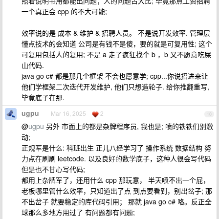
照着说明书用都能出问题；人的问题占大比; 毕竟那点工资招聘
一个真正会 cpp 的不大可能;
效率说的是 成本 & 维护 & 招聘人员。 不是说开发效率. 管理层
懂点技术的会知道 公司是有钱不是傻，要的就是可复用性; 这个
可复用包括人的复用; 不是 a 走了疯狂找个 b ，b 又不愿意吃屎
山代码.
java go c# 都是那几个框架 不会也愿意学; cpp...你说招进来让
他们学框架二次迭代开发维护, 他们只想造轮子. 给你推翻重写,
毕竟底子在那.
ugpu
Mar 16, 2025
2
10
@
ugpu
另外 市面上的都是杂牌程序员, 我也是; 喷的铁铁们别激
动;
正规军是什么: 科班出生 正儿八经学习了 操作系统 数据结构 努
力点在刷刷 leetcode. 以及良好的数学底子，这种人很会写代码
但是也不甘心写代码;
都用上杂牌军了，还用什么 cpp 那玩意， 半天喷不出一个屁，
老板哪里管什么效率，只知道出了点 到点要看到，别出岔子; 那
不出岔子 就要稳定的库代码引用； 那就 java go c# 咯。反正全
球那么多地方用过了 有问题都有问题;