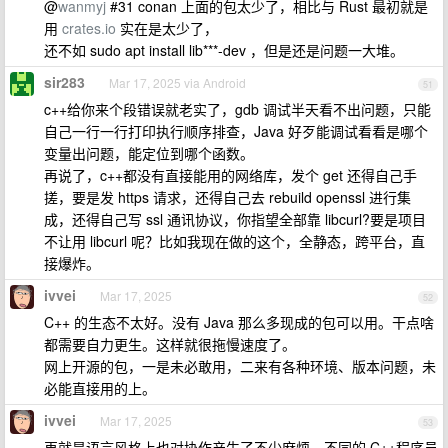
@
wanmyj
#31 conan 上面的包太少了，相比与 Rust 最初就是
用
crates.io
实在是太少了，
还不如 sudo apt install lib***-dev ，但是还是问题一大堆。
sir283
Mar 17, 2025 via Android
51
c++给你来个段错误就老实了，gdb 调试半天看不出问题，只能
自己一行一行打印执行顺序排查，Java 好歹能调试看看是哪个
变量出问题，能定位到哪个函数。
再说了，c++都没有直接能用的网络库，发个 get 还得自己手
搓，要是发 https 请求，还得自己去 rebuild openssl 进行集
成，还得自己写 ssl 通讯协议，你指望全部靠 libcurl?要是项目
不让用 libcurl 呢？比如我现在做的这个，全静态，跨平台，直
接爆炸。
ivvei
Mar 17, 2025
52
C++ 的生态不太好。没有 Java 那么多现成的包可以用。干点啥
都需要自力更生。这样就很拖慢速度了。
网上开源的包，一是未必敢用，二来有各种环境、版本问题，未
必能直接用的上。
ivvei
Mar 17, 2025
53
再就是语言风格上也对协作产生了不少麻烦。不同的 C++程序员