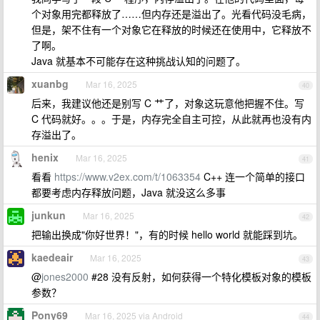
个对象用完都释放了……但内存还是溢出了。光看代码没毛病，
但是，架不住有一个对象它在释放的时候还在使用中，它释放不
了啊。
Java 就基本不可能存在这种挑战认知的问题了。
xuanbg
Mar 16, 2025
40
后来，我建议他还是别写 C 艹了，对象这玩意他把握不住。写
C 代码就好。。。于是，内存完全自主可控，从此就再也没有内
存溢出了。
henix
Mar 16, 2025
41
看看
https://www.v2ex.com/t/1063354
C++ 连一个简单的接口
都要考虑内存释放问题，Java 就没这么多事
junkun
Mar 16, 2025
42
把输出换成"你好世界！"，有的时候 hello world 就能踩到坑。
kaedeair
Mar 16, 2025
43
@
jones2000
#28 没有反射，如何获得一个特化模板对象的模板
参数？
Pony69
Mar 16, 2025 via Android
44