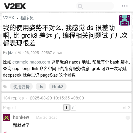
V2EX
程序员
›
我的使用姿势不对么, 我感觉 ds 很差劲
啊, 比 grok3 差远了, 编程相关问题试了几次
都表现很差
By
jdz
at Mar 26, 2025 · 22587 views
比如
example.nacos.com
这是我的 nacos 地址, 帮我写个 bash 脚本,
查询 cpp_long_link 命名空间下的所有服务信息, grok 可以一次写对,
deepseek 就会忘记 pageSize 这个参数
使用姿势
ds
Grok3
164 replies
•
2025-03-29 10:15:35 +08:00
Page 1
1
of 2
2
honkew
Mar 26, 2025
1
那就对了