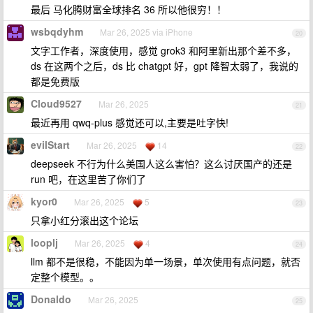
最后 马化腾财富全球排名 36 所以他很穷！！
wsbqdyhm
Mar 26, 2025 via iPhone
20
文字工作者，深度使用，感觉 grok3 和阿里新出那个差不多，
ds 在这两个之后，ds 比 chatgpt 好，gpt 降智太弱了，我说的
都是免费版
Cloud9527
Mar 26, 2025
21
最近再用 qwq-plus 感觉还可以,主要是吐字快!
evilStart
Mar 26, 2025
14
22
deepseek 不行为什么美国人这么害怕？这么讨厌国产的还是
run 吧，在这里苦了你们了
kyor0
Mar 26, 2025
5
23
只拿小红分滚出这个论坛
looplj
Mar 26, 2025
4
24
llm 都不是很稳，不能因为单一场景，单次使用有点问题，就否
定整个模型。。
Donaldo
Mar 26, 2025
25