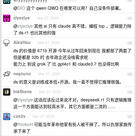
86
@
DIO
这个 qwen QWQ 在哪里可以用？自己没条件部署。
ziyeziye
Mar 27, 2025
87
@
ziyeziye
其他 ai 只有 claude 真不错，编程 top ，逻辑能力除
了 ds-r1 也比其他的强
AlexHsu
Mar 27, 2025
88
ds 的价值是 671b 开源 今年从过年回来到现在 我都部了两套了
但是都是 32b 的 去年政企还没啥需求呢
能力上 别说 grok 了 比 gpt4o1 和 claude3.7 也没得比啊
neptuno
Mar 27, 2025
89
ds 的意义是训练成本低+开源。我一直不觉得它推理很强。
InkStone
Mar 27, 2025
90
@
ziyeziye
这话应该反过来说才对，deepseek r1 只有逻辑推理
这一个方面能达到较高水平，其它方面都是二流的……
cxe2v
Mar 27, 2025
91
@
YooboH
可能当年革命他家有些人被干掉了，所以仇恨家族传
承下来了