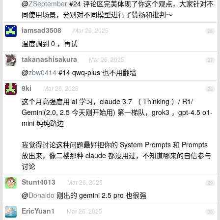
@
ZSeptember
#24 评论区完美体现了你这个观点，大家针对不
同使用场景，分别对不同模型进行了赞扬和批判～
iamsad3508
Mar 26, 2025
26
温度调到 0 ，再试
takanashisakura
Mar 26, 2025
27
@
zbw0414
#14 qwq-plus 也不用翻墙
9ki
Mar 26, 2025
28
这个月高强度用 ai 学习，claude 3.7 （ Thinking ）/ R1/
Gemini(2.0, 2.5 今天刚开始用) 第一梯队，grok3 ，gpt-4.5 o1-
mini 纯纯路边
我觉得讨论这种问题最好把你的 System Prompts 和 Prompts
放出来，像二楼那种 claude 都没用过，不知道哪来的自信参与
讨论
Stunt4013
Mar 26, 2025
29
@
Donaldo
刚出的 gemini 2.5 pro 也很强
EricYuan1
Mar 26, 2025
30