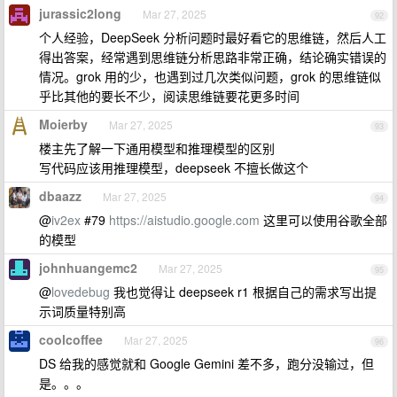
jurassic2long
Mar 27, 2025
92
个人经验，DeepSeek 分析问题时最好看它的思维链，然后人工
得出答案，经常遇到思维链分析思路非常正确，结论确实错误的
情况。grok 用的少，也遇到过几次类似问题，grok 的思维链似
乎比其他的要长不少，阅读思维链要花更多时间
Moierby
Mar 27, 2025
93
楼主先了解一下通用模型和推理模型的区别
写代码应该用推理模型，deepseek 不擅长做这个
dbaazz
Mar 27, 2025
94
@
iv2ex
#79
https://aistudio.google.com
这里可以使用谷歌全部
的模型
johnhuangemc2
Mar 27, 2025
95
@
lovedebug
我也觉得让 deepseek r1 根据自己的需求写出提
示词质量特别高
coolcoffee
Mar 27, 2025
96
DS 给我的感觉就和 Google Gemini 差不多，跑分没输过，但
是。。。