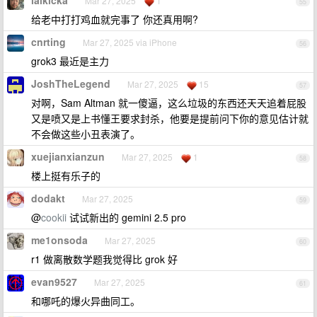
laikicka
Mar 27, 2025
1
55
给老中打打鸡血就完事了 你还真用啊?
cnrting
Mar 27, 2025 via iPhone
56
grok3 最近是主力
JoshTheLegend
Mar 27, 2025
15
57
对啊，Sam Altman 就一傻逼，这么垃圾的东西还天天追着屁股
又是喷又是上书懂王要求封杀，他要是提前问下你的意见估计就
不会做这些小丑表演了。
xuejianxianzun
Mar 27, 2025
1
58
楼上挺有乐子的
dodakt
Mar 27, 2025
59
@
cookii
试试新出的 gemini 2.5 pro
me1onsoda
Mar 27, 2025
60
r1 做离散数学题我觉得比 grok 好
evan9527
Mar 27, 2025
61
和哪吒的爆火异曲同工。