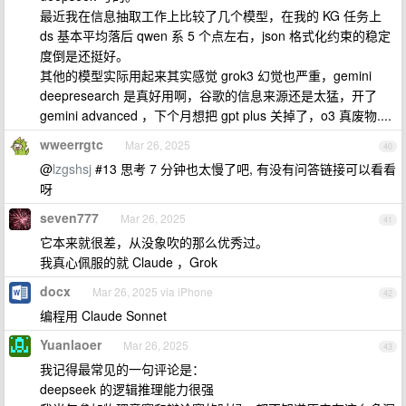
最近我在信息抽取工作上比较了几个模型，在我的 KG 任务上
ds 基本平均落后 qwen 系 5 个点左右，json 格式化约束的稳定
度倒是还挺好。
其他的模型实际用起来其实感觉 grok3 幻觉也严重，gemini
deepresearch 是真好用啊，谷歌的信息来源还是太猛，开了
gemini advanced ，下个月想把 gpt plus 关掉了，o3 真废物....
wweerrgtc
Mar 26, 2025
40
@
lzgshsj
#13 思考 7 分钟也太慢了吧, 有没有问答链接可以看看
呀
seven777
Mar 26, 2025
41
它本来就很差，从没象吹的那么优秀过。
我真心佩服的就 Claude ，Grok
docx
Mar 26, 2025 via iPhone
42
编程用 Claude Sonnet
Yuanlaoer
Mar 26, 2025
43
我记得最常见的一句评论是：
deepseek 的逻辑推理能力很强