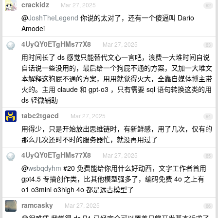
crackidz
Mar 27, 2025
62
@
JoshTheLegend
你说的太对了，还有一个傻逼叫 Dario
Amodei
4UyQY0ETgHMs77X8
Mar 27, 2025
63
用时间长了 ds 感觉只能替代文心一言吧，浪费一大堆时间自说
自话说一些没用的，最后给一个狗屁不通的方案，又加一大堆文
本解释这狗屁不通的方案，用用就觉得火大，全靠自媒体博主带
火的。主用 claude 和 gpt-o3 ，只有需要 sql 语句转换这类的用
ds 轻微辅助
tabc2tgacd
Mar 27, 2025
64
用得少，只是开始放出思维链时，有新鲜感，用了几次，仅有的
那么几次还时不时的服务器忙，就没再用过了
4UyQY0ETgHMs77X8
Mar 27, 2025
65
@
wsbqdyhm
#20 免费能给你用什么好动西，文字工作者首用
gpt4.5 专搞创作类，比其他模型强多了，编码免费 4o 之上有
o1 o3mini o3high 4o 都是远古模型了
ramcasky
Mar 27, 2025
66