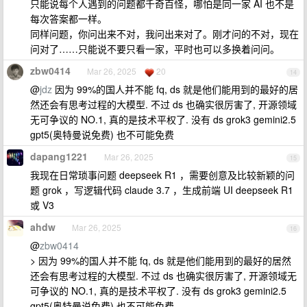
只能说每个人遇到的问题都千奇百怪，哪怕是同一家 AI 也不是
每次答案都一样。
同样问题，你问出来不对，我问出来对了。刚才问的不对，现在
问对了……只能说不要只看一家，平时也可以多换着问问。
zbw0414
Mar 26, 2025
20
14
@
jdz
因为 99%的国人并不能 fq, ds 就是他们能用到的最好的居
然还会有思考过程的大模型. 不过 ds 也确实很厉害了, 开源领域
无可争议的 NO.1, 真的是技术平权了. 没有 ds grok3 gemini2.5
gpt5(奥特曼说免费) 也不可能免费
dapang1221
Mar 26, 2025
15
我现在日常琐事问题 deepseek R1 ，需要创意及比较新颖的问
题 grok ，写逻辑代码 claude 3.7 ，生成前端 UI deepseek R1
或 V3
ahdw
Mar 26, 2025
16
@
zbw0414
> 因为 99%的国人并不能 fq, ds 就是他们能用到的最好的居然
还会有思考过程的大模型. 不过 ds 也确实很厉害了, 开源领域无
可争议的 NO.1, 真的是技术平权了. 没有 ds grok3 gemini2.5
gpt5(奥特曼说免费) 也不可能免费