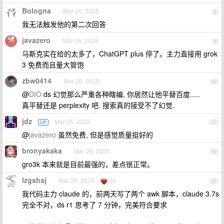
Bologna
Mar 26, 2025
8
我无法触发他的第二次回答
javazero
Mar 26, 2025
9
马斯克实在给的太多了，ChatGPT plus 停了。主力直接用 grok
3 免费而且量大管饱
zbw0414
Mar 26, 2025
10
@
DIO
ds 幻觉那么严重各种瞎编, 你居然让他平替百度.....
真平替还是 perplexity 吧. 搜索真的接受不了幻觉.
jdz
Mar 26, 2025
OP
11
@
javazero
虽然免费, 但是感觉质量挺好的
bronyakaka
Mar 26, 2025
12
gro3k 本来就是目前最强的，差点很正常。
lzgshsj
Mar 26, 2025
39
13
我代码主力 claude 的，前两天写了两个 awk 脚本，claude 3.7s
完全不对，ds r1 思考了 7 分钟，完美符合要求