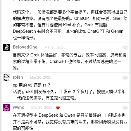
代码这个，一般情况都是要多个平台提问，再综合答案得出自己
的解决方案。没有哪个是最好的。ChatGPT 相对来说，Shell 给
的非常不错，但有时要使用 Kimi 补充。Grok 有限额，
DeepSearch 有时会不可用。其它的比如 ChatGPT 和 Gemini
也一样情形。
BelovedOne
Mar 26, 2025
47
目前来说 Grok 体验最好，非常的专业，效率也很高，思考和搜
索的过程非常干练。ChatGPT 也很棒，不过结果总是略逊一
筹。
rpish
Mar 26, 2025
48
op 用的 v3 还是 r1 ？
话说 grok3 刚发布不久，r1 发布 2 个多月了，按照大模型半年
一代的迭代周期，有差距也很正常。
wwhc
Mar 26, 2025
1
49
在开源模型中 DeepSeek 和 Qwen 是目前最好的，自建成本也
并不是高不可攀，我觉得没有责难的理由，那些闭源模型没有匹
配的可能性