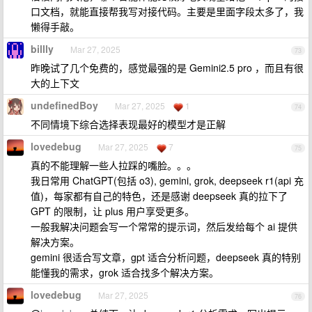
口文档，就能直接帮我写对接代码。主要是里面字段太多了，我
懒得手敲。
billly
Mar 27, 2025
73
昨晚试了几个免费的，感觉最强的是 Gemini2.5 pro ，而且有很
大的上下文
undefinedBoy
Mar 27, 2025
1
74
不同情境下综合选择表现最好的模型才是正解
lovedebug
Mar 27, 2025
7
75
真的不能理解一些人拉踩的嘴脸。。。
我日常用 ChatGPT(包括 o3), gemini, grok, deepseek r1(api 充
值)，每家都有自己的特色，还是感谢 deepseek 真的拉下了
GPT 的限制，让 plus 用户享受更多。
一般我解决问题会写一个常常的提示词，然后发给每个 ai 提供
解决方案。
gemini 很适合写文章，gpt 适合分析问题，deepseek 真的特别
能懂我的需求，grok 适合找多个解决方案。
lovedebug
Mar 27, 2025
76