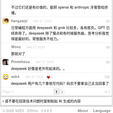
不过它们还是有价值的，能把 openai 和 anthropic 牙膏管给挤
爆。
liangzaiyi
Mar 27, 2025
97
日常编程方面用 deepseek 和 grok 比较多，各有胜负。GPT 已
经弃用了。deepseek 除了慢点和有时候服务崩，思考分析我觉
得是最好的，常恨服务不给力。
Wonz
Mar 27, 2025
98
那就对了
Promtheus
Mar 27, 2025
99
deepseek 好像是老外吹起来的。。
ssb4
Mar 27, 2025
2
100
deepseek 用户有几个拿他写代码？码农不要拿自己太当回事了
Page 1
1
of 2
2
• 请不要在回答技术问题时复制粘贴 AI 生成的内容
© 2026 V2EX · 235ms · 3.9.8.5
About
·
Language