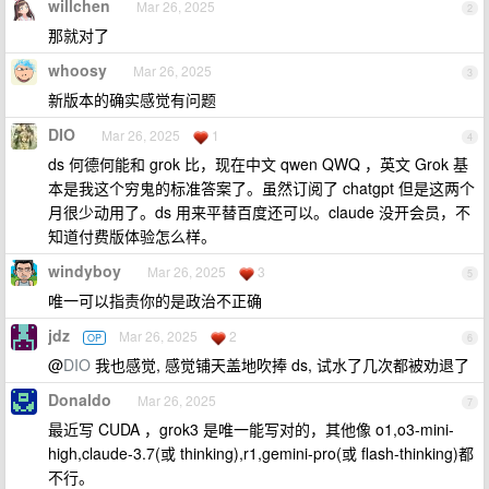
willchen
Mar 26, 2025
2
那就对了
whoosy
Mar 26, 2025
3
新版本的确实感觉有问题
DIO
Mar 26, 2025
1
4
ds 何德何能和 grok 比，现在中文 qwen QWQ ，英文 Grok 基
本是我这个穷鬼的标准答案了。虽然订阅了 chatgpt 但是这两个
月很少动用了。ds 用来平替百度还可以。claude 没开会员，不
知道付费版体验怎么样。
windyboy
Mar 26, 2025
3
5
唯一可以指责你的是政治不正确
jdz
Mar 26, 2025
2
OP
6
@
DIO
我也感觉, 感觉铺天盖地吹捧 ds, 试水了几次都被劝退了
Donaldo
Mar 26, 2025
7
最近写 CUDA ，grok3 是唯一能写对的，其他像 o1,o3-mini-
high,claude-3.7(或 thinking),r1,gemini-pro(或 flash-thinking)都
不行。