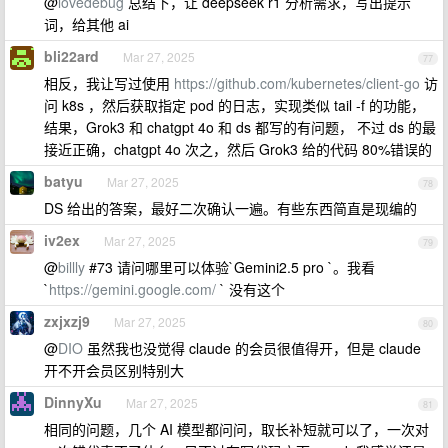
@
lovedebug
总结下，让 deepseek r1 分析需求，写出提示
词，给其他 ai
bli22ard
Mar 27, 2025
77
相反，我让写过使用
https://github.com/kubernetes/client-go
访
问 k8s ，然后获取指定 pod 的日志，实现类似 tail -f 的功能，
结果，Grok3 和 chatgpt 4o 和 ds 都写的有问题， 不过 ds 的最
接近正确，chatgpt 4o 次之，然后 Grok3 给的代码 80%错误的
batyu
Mar 27, 2025
78
DS 给出的答案，最好二次确认一遍。有些东西简直是现编的
iv2ex
Mar 27, 2025
79
@
billly
#73 请问哪里可以体验`Gemini2.5 pro `。我看
`
https://gemini.google.com/
` 没有这个
zxjxzj9
Mar 27, 2025
80
@
DIO
虽然我也没觉得 claude 的会员很值得开，但是 claude
开不开会员区别特别大
DinnyXu
Mar 27, 2025
81
相同的问题，几个 AI 模型都问问，取长补短就可以了，一次对