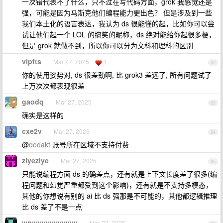
一次错代表不了什么，只不过在写代码方面，grok 我感觉还是
强，可能是因为马斯克他们编程能力更出色？ 但是涉及到一些
我们本土化的语言表达，我认为 ds 很能懂的起，比如你可以尝
试让他们起一个 LOL 的搞笑的昵称，ds 绝对能给你起很多梗，
但是 grok 就做不到，所以你可以分为文科和理科的区别
vipfts
Mar 27, 2025
1
82
你的使用姿势对, ds 很差劲啊, 比 grok3 差远了, 所有问题试了
上万次次都表现很差
gaodq
Mar 27, 2025
83
确实是这样的
cxe2v
Mar 27, 2025
84
@
dodakt
账号所在区域不支持付费
ziyeziye
Mar 27, 2025
85
只能说编程方面 ds 的确差点，还有就是上下文长度差了很多(编
程问题和幻觉严重都受到这个影响)，还有就是不支持多模态，
其他的你想说有别的 ai 比 ds 强那是不可能的，其他都逻辑推理
比 ds 差了不是一点
wryyyyyyyyyyyy
Mar 27, 2025