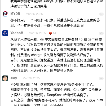
我当年参加物理竞赛和辩论赛的时候，都不知道原来有这么多深
耕逻辑学的人士深藏网络
MYDB
Mar 26, 2025
44
都不好用，一个问题多问几家，然后选择自己认为是正确的答
案，也不排除都不对，一些小众领域还是不适合 ai
YooboH
Mar 26, 2025
14
45
从我个人体验来看，ds 中文回复质量比免费的 4o 和 gemini 要
好上不少，我写论文有时遇到复杂的问题他都能够给不错的参考
回复。不过他指令依从性不太好，很容易发散，需要自己注意限
制。付费版的 chatgpt 很久没有续费了就没资格评价了。
另外，光是他坚持开源权重这一点就让我没有任何理由批评他
了，所谓的什么营销和这一点相比算的了什么。楼里的某些人的
回复可真是让人大开眼界，国产是多大仇啊
skiy
Mar 26, 2025
46
不好用就别用了吧。这样它就不要总是“服务器不可用”了。
刚刚提交了个提问，还不错。而同个问题，ChatGPT 只给出文
字描述，必没有给代码。DeepSeek 给出代码实例了。
自从之前一直给“服务器不可用”，就很长时间不用了，改用 Kimi
。今天回来用，居然可用。不错不错。