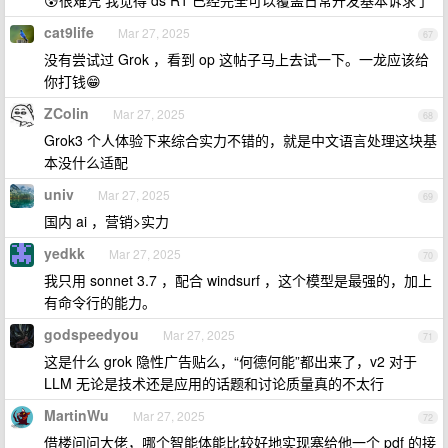
😰很难凭 我觉得 ds R1 已经完全可以覆盖日常开发基本诉求了
cat9life
Mar 27, 2025
67
没有尝试过 Grok ，看到 op 这帖子马上去试一下。一龙应该给
你打钱😁
ZColin
Mar 27, 2025
68
Grok3 个人体验下来综合实力不错的，就是中文语言处理这块基
本没什么适配
univ
Mar 27, 2025
69
国内 ai ，营销>实力
yedkk
Mar 27, 2025
70
我只用 sonnet 3.7 ，配合 windsurf ，这个模型是最强的，加上
有命令行的能力。
godspeedyou
Mar 27, 2025
71
这是什么 grok 隐性广告贴么，“何德何能”都出来了，v2 对于
LLM 无论是技术还是应用的话题和讨论质量真的不太行
MartinWu
Mar 27, 2025
72
借楼问问大佬，哪个智能体能比较好地实现塞给他一个 pdf 的接