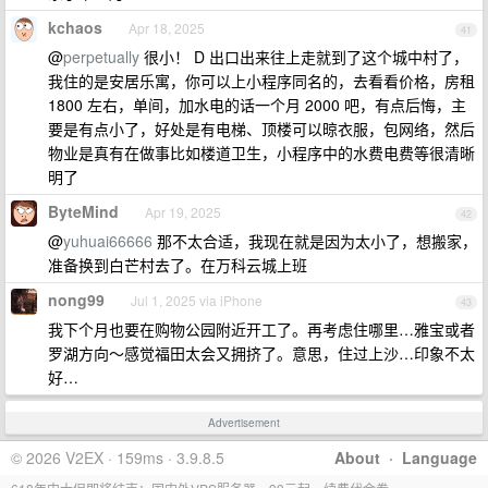
kchaos
Apr 18, 2025
41
@
perpetually
很小！ D 出口出来往上走就到了这个城中村了，
我住的是安居乐寓，你可以上小程序同名的，去看看价格，房租
1800 左右，单间，加水电的话一个月 2000 吧，有点后悔，主
要是有点小了，好处是有电梯、顶楼可以晾衣服，包网络，然后
物业是真有在做事比如楼道卫生，小程序中的水费电费等很清晰
明了
ByteMind
Apr 19, 2025
42
@
yuhuai66666
那不太合适，我现在就是因为太小了，想搬家，
准备换到白芒村去了。在万科云城上班
nong99
Jul 1, 2025 via iPhone
43
我下个月也要在购物公园附近开工了。再考虑住哪里…雅宝或者
罗湖方向～感觉福田太会又拥挤了。意思，住过上沙…印象不太
好…
Advertisement
© 2026 V2EX · 159ms · 3.9.8.5
About
·
Language