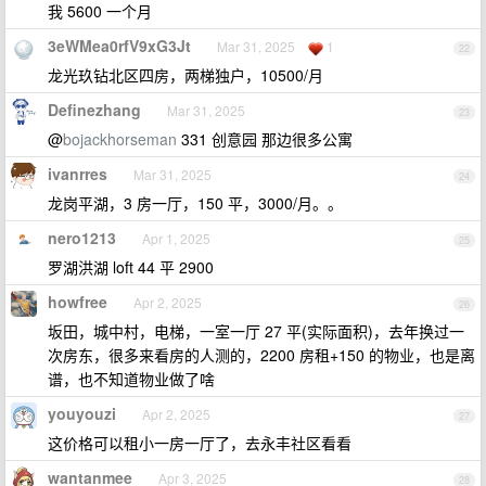
我 5600 一个月
3eWMea0rfV9xG3Jt
Mar 31, 2025
1
22
龙光玖钻北区四房，两梯独户，10500/月
Definezhang
Mar 31, 2025
23
@
bojackhorseman
331 创意园 那边很多公寓
ivanrres
Mar 31, 2025
24
龙岗平湖，3 房一厅，150 平，3000/月。。
nero1213
Apr 1, 2025
25
罗湖洪湖 loft 44 平 2900
howfree
Apr 2, 2025
26
坂田，城中村，电梯，一室一厅 27 平(实际面积)，去年换过一
次房东，很多来看房的人测的，2200 房租+150 的物业，也是离
谱，也不知道物业做了啥
youyouzi
Apr 2, 2025
27
这价格可以租小一房一厅了，去永丰社区看看
wantanmee
Apr 3, 2025
28