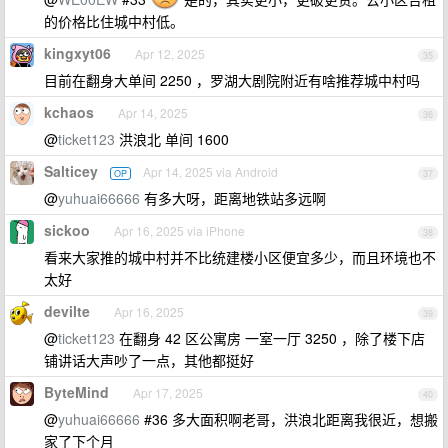
的价格比住城中村低。
kingxyt06
Apr 12, 2025
35
目前在翻身大单间 2250 ，罗湖大剧院附近有啥推荐城中村吗
kchaos
Apr 14, 2025
36
@
ticket123
洪浪北 单间 1600
Salticey
Apr 14, 2025 via Android
OP
37
@
yuhuai66666
有多大呀，距离地铁站多远啊
sickoo
Apr 16, 2025 via iPhone
38
看来大家推的城中村并不比统建楼小区便宜多少，而且环境也不
太好
devilte
Apr 16, 2025
39
@
ticket123
在翻身 42 区公寓房 一室一厅 3250 ，除了楼下店
铺讲话大声吵了一点，其他都挺好
ByteMind
Apr 17, 2025
40
@
yuhuai66666
#36 多大面积啊老哥，洪浪北距离我很近，想搬
家了下个月