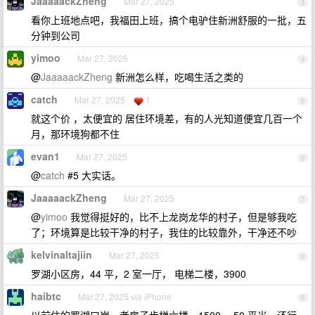
JaaaaackZheng
Mar 27, 2025
3
看你上班地点吧，我福田上班，搞个电驴住新洲舒服的一批，五
分钟到公司
yimoo
Mar 27, 2025
4
@
JaaaaackZheng
新洲怎么样，吃喝生活之类的
catch
Mar 27, 2025
1
5
就这个价 ，太便宜的 居住环境差，有的人光知道便宜几百一个
月，那环境狗都不住
evan1
Mar 27, 2025
6
@
catch
#5 大实话。
JaaaaackZheng
Mar 27, 2025
7
@
yimoo
我觉得挺好的，比不上龙岗龙华的村子，但是够我吃
了；环境算是比较干净的村子，我住的比较靠外，干净还不吵
kelvinaltajiin
Mar 27, 2025
8
罗湖小区房，44 平，2 室一厅， 电梯二楼，3900
haibtc
Mar 27, 2025 via iPhone
9