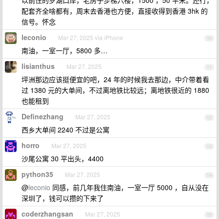
以前住的罗湖口岸，老房子步梯六楼，1500 ，50 平米。还行，
配套齐全啥都有，周末去香港也方便，直接收得到香港 3hk 的
信号。怀念
leconio
Mar 27, 2025 via iPhone
10
南油，一室一厅，5800 多…
lisianthus
Mar 27, 2025
11
坪洲那边应该挺便宜的吧，24 年的时候我去那边，中介带着看
过 1380 元的大单间，不过离地铁比较远；离地铁很近的 1880
也能租到
Definezhang
Mar 27, 2025
12
西乡大单间 2240 不过是公寓
horro
Mar 27, 2025
13
沙尾公寓 30 平出头，4400
python35
Mar 27, 2025
14
@
leconio
同感，前几年我住南油，一室一厅 5000 ，自从没在
深圳了，钱可以攒的下来了
coderzhangsan
Mar 27, 2025
15