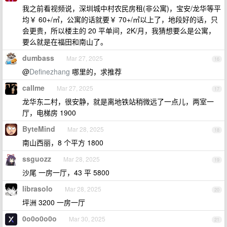
我之前看视频说，深圳城中村农民房租(非公寓)，宝安/龙华等平
均￥ 60+/㎡，公寓的话就要￥ 70+/㎡以上了，地段好的话，只
会更贵，所以楼主的 20 平单间，2K/月，我猜想要么是公寓，
要么就是在福田和南山了。
dumbass
Mar 27, 2025
16
@
Definezhang
哪里的，求推荐
callme
Mar 27, 2025
17
龙华东二村，很安静，就是离地铁站稍微远了一点儿，两室一
厅，电梯房 1900
ByteMind
Mar 28, 2025
18
南山西丽，8 个平方 1800
ssguozz
Mar 28, 2025
19
沙尾 一房一厅，43 平 5800
librasolo
Mar 28, 2025
20
坪洲 3200 一房一厅
0o0o0o0o
Mar 30, 2025
21