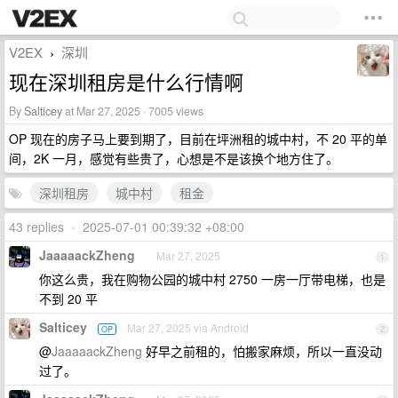
V2EX
深圳
›
现在深圳租房是什么行情啊
By
Salticey
at Mar 27, 2025 · 7005 views
OP 现在的房子马上要到期了，目前在坪洲租的城中村，不 20 平的单
间，2K 一月，感觉有些贵了，心想是不是该换个地方住了。
深圳租房
城中村
租金
43 replies
•
2025-07-01 00:39:32 +08:00
JaaaaackZheng
Mar 27, 2025
1
你这么贵，我在购物公园的城中村 2750 一房一厅带电梯，也是
不到 20 平
Salticey
Mar 27, 2025 via Android
OP
2
@
JaaaaackZheng
好早之前租的，怕搬家麻烦，所以一直没动
过了。