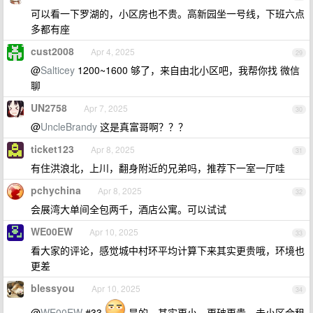
可以看一下罗湖的，小区房也不贵。高新园坐一号线，下班六点
多都有座
cust2008
Apr 4, 2025
29
@
Salticey
1200~1600 够了，来自由北小区吧，我帮你找 微信
聊
UN2758
Apr 7, 2025
30
@
UncleBrandy
这是真富哥啊？？？
ticket123
Apr 8, 2025
31
有住洪浪北，上川，翻身附近的兄弟吗，推荐下一室一厅哇
pchychina
Apr 8, 2025
32
会展湾大单间全包两千，酒店公寓。可以试试
WE00EW
Apr 10, 2025
33
看大家的评论，感觉城中村环平均计算下来其实更贵哦，环境也
更差
blessyou
Apr 10, 2025
34
@
WE00EW
#33
是的，其实更小，更破更贵。去小区合租