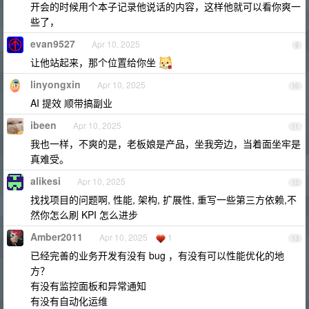
开会的时候用个本子记录他说话的内容，这样他就可以看你爽一
些了，
evan9527
Apr 10, 2025
9
让他站起来，那个位置给你坐
linyongxin
Apr 10, 2025
10
AI 提效 顺带搞副业
ibeen
Apr 10, 2025
11
我也一样，不爽的是，老板娘是产品，坐我旁边，当着面坐牢是
真难受。
alikesi
Apr 10, 2025
12
找找项目的问题啊, 性能, 架构, 扩展性, 重写一些第三方依赖,不
然你怎么刷 KPI 怎么进步
Amber2011
Apr 10, 2025
1
13
已经完善的业务开发有没有 bug ，有没有可以性能优化的地
方？
有没有监控面板和异常通知
有没有自动化运维