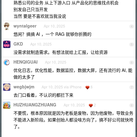
熟悉公司的业务 从上下游入口 从产品化的思维找点机会
别发自己只当开发
当然 要是不喜欢就当我没说
wyntalgeer
Apr 10, 2025
4
悠闲？搞搞 AI ，一个 RAG 就够你折腾的
GKD
Apr 10, 2025
5
没需求就制造需求。有想法就给上汇报，让给资源
HENQIGUAI
Apr 10, 2025
6
优化日志，优化性能，数据监控，数据大屏，还有流行的 AI, 能
做的太多了
wegbjwjm
Apr 10, 2025 via iPhone
6
7
去门口看着，不认识的都拦下来
HUZHUANGZHUANG
Apr 10, 2025
2
8
不要慌，根本原因就是因为老板是废物，因为他废物，导致业务
不能进入新阶段。如果创始人都没啥方向了，搞不好公司就快垮
了。