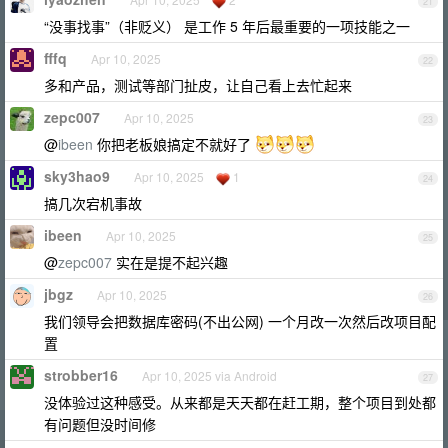
21
“没事找事”（非贬义） 是工作 5 年后最重要的一项技能之一
fffq
Apr 10, 2025
22
多和产品，测试等部门扯皮，让自己看上去忙起来
zepc007
Apr 10, 2025
23
@
ibeen
你把老板娘搞定不就好了
sky3hao9
Apr 10, 2025
1
24
搞几次宕机事故
ibeen
Apr 10, 2025
25
@
zepc007
实在是提不起兴趣
jbgz
Apr 10, 2025
26
我们领导会把数据库密码(不出公网) 一个月改一次然后改项目配
置
strobber16
Apr 10, 2025 via Android
27
没体验过这种感受。从来都是天天都在赶工期，整个项目到处都
有问题但没时间修