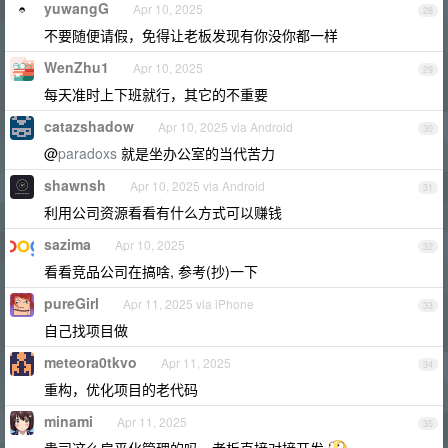
yuwangG
Apr 10, 2025
28
不要随便请假，免得让老板发现有你没你都一样
WenZhu1
Apr 10, 2025
29
每天准时上下班就行，其它的不重要
catazshadow
Apr 10, 2025 via Android
30
@
paradoxs
就是坐办公室的当代苦力
shawnsh
Apr 10, 2025 via Android
31
利用公司资源看看有什么方式可以赚钱
sazima
Apr 10, 2025
32
看看竞品公司在搞啥, 参考(抄)一下
pureGirl
Apr 11, 2025 via iPhone
33
自己找项目做
meteora0tkvo
Apr 11, 2025
34
重构，优化项目的老代码
minami
Apr 11, 2025
35