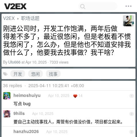
V2EX
职场话题
›
刚进公司时，开发工作饱满，两年后做
得差不多了，最近很悠闲，但是老板看不惯
我悠闲了，怎么办，但是他也不知道安排我
做什么了，他要我去找事做？我干啥？
By
Ufo666
at Apr 10, 2025 · 7333 views
开发
悠闲
找事
36 replies
•
2025-04-11 10:25:41 +08:00
heimoshuiyu
Apr 10, 2025
14
1
写点 bug
9hills
Apr 10, 2025
2
要自己主动找事找人，甭管有价值没价值，项目都立起来。
hanzhu2026
Apr 10, 2025
3