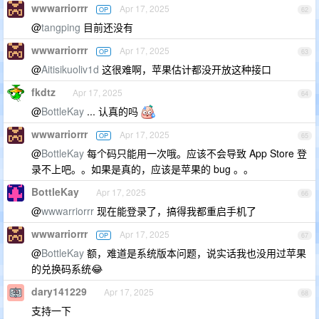
wwwarriorrr
Apr 17, 2025
OP
62
@
tangping
目前还没有
wwwarriorrr
Apr 17, 2025
OP
63
@
Aitisikuoliv1d
这很难啊，苹果估计都没开放这种接口
fkdtz
Apr 17, 2025
64
@
BottleKay
... 认真的吗
wwwarriorrr
Apr 17, 2025
OP
65
@
BottleKay
每个码只能用一次哦。应该不会导致 App Store 登
录不上吧。。如果是真的，应该是苹果的 bug 。。
BottleKay
Apr 17, 2025
66
@
wwwarriorrr
现在能登录了，搞得我都重启手机了
wwwarriorrr
Apr 17, 2025
OP
67
@
BottleKay
额，难道是系统版本问题，说实话我也没用过苹果
的兑换码系统😂
dary141229
Apr 17, 2025
68
支持一下