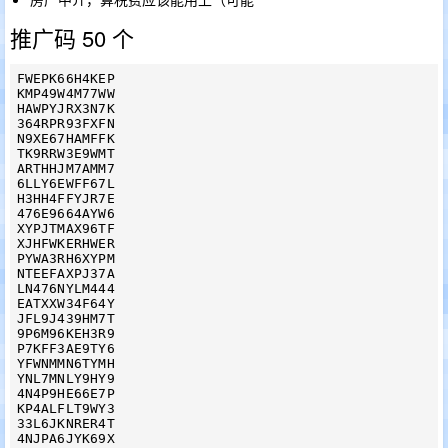
推广码 50 个
FWEPK66H4KEP

KMP49W4M77WW

HAWPYJRX3N7K

364RPR93FXFN

N9XE67HAMFFK

TK9RRW3E9WMT

ARTHHJM7AMM7

6LLY6EWFF67L

H3HH4FFYJR7E

476E9664AYW6

XYPJTMAX96TF

XJHFWKERHWER

PYWA3RH6XYPM

NTEEFAXPJ37A

LN476NYLM444

EATXXW34F64Y

JFL9J439HM7T

9P6M96KEH3R9

P7KFF3AE9TY6

YFWNMMN6TYMH

YNL7MNLY9HY9

4N4P9HE66E7P

KP4ALFLT9WY3

33L6JKNRER4T

4NJPA6JYK69X
