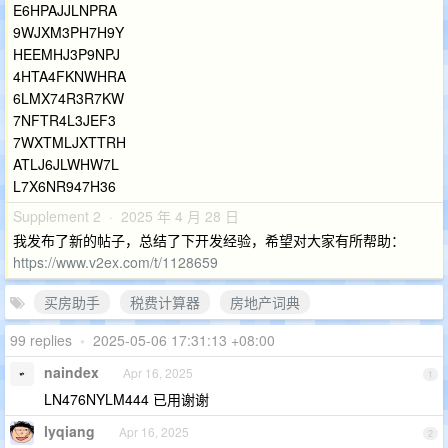
E6HPAJJLNPRA
9WJXM3PH7H9Y
HEEMHJ3P9NPJ
4HTA4FKNWHRA
6LMX74R3R7KW
7NFTR4L3JEF3
7WXTMLJXTTRH
ATLJ6JLWHW7L
L7X6NR947H36
Supplement 2 · 2025 年 4 月 28 日
我发布了新的帖子，总结了下开发经验，希望对大家有所帮助：
https://www.v2ex.com/t/1128659
买房助手
税费计算器
房地产词典
99 replies
•
2025-05-06 17:31:13 +08:00
naindex
Apr 16, 2025
1
LN476NYLM444 已用谢谢
lyqiang
Apr 16, 2025
2