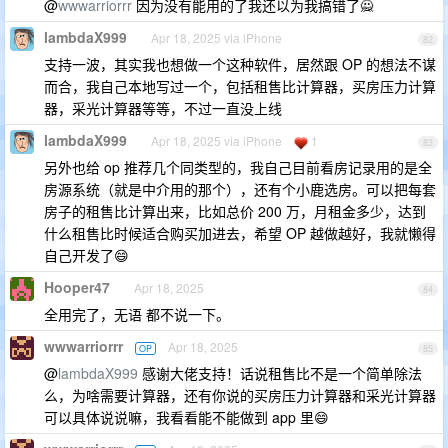
@
wwwarriorrr
因为没有能用的了我还以为我搞错了🙅
lambdaX999
Apr 18, 2025 via iPhone
82
支持一波，其实我也想做一个这种软件，居然跟 OP 的想法不谋
而合，我自己本地写过一个，包括租售比计算器，买房压力计算
器，采光计算器等等，不过一直没上线
lambdaX999
Apr 18, 2025 via iPhone
1
83
另外也给 op 推荐几个同类型的，我自己目前看房记录用的是全
房源系统（就是中介用的那个），还有个小鹿选房。可以把每套
房子的租售比计算出来，比如总价 200 万，月租金多少，达到
什么租售比时候适合购买加进去，希望 OP 越做越好，我就懒得
自己开发了😄
Hooper47
Apr 18, 2025
84
全用完了，无语 都不说一下。
wwwarriorrr
Apr 18, 2025
OP
85
@
lambdaX999
感谢大佬支持！话说租售比不是一个简单除法
么，为啥需要计算器，还有你说的买房压力计算器和采光计算器
可以具体说说嘛，我看看能不能做到 app 里😄