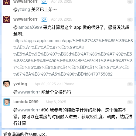
wwwarriorrr
Apr 30, 2025
OP
96
@
yzding
美区已上架～
wwwarriorrr
Apr 30, 2025
OP
97
@
lambdaX999
采光计算器这个 app 做的很好了，感觉没法超
越啊：
https://apps.apple.com/cn/app/%E9%87%87%E5%85%89%E8
%AE%A1%E7%AE%97%E5%99%A8-
%E5%AE%9E%E6%97%B63d%E8%A7%86%E8%A7%92%E5
%88%86%E6%9E%90%E6%88%BF%E5%B1%8B%E9%87%8
7%E5%85%89%E9%98%B4%E5%BD%B1%E6%97%A5%E5
%87%BA%E6%97%A5%E8%90%BD/id6479755082
yzding
Apr 30, 2025 via iPhone
98
@
wwwarriorrr
能给个兑换码吗
lambdaX999
May 6, 2025
99
@
wwwarriorrr
#96 我参考的纯数字计算的那种，这个确实不
错。你可以在看房的时候融入进去，获取经纬度、朝向，然后进
行计算
爱意满满的作品展示区。