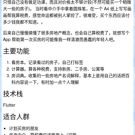
只怪自己没有做足功课，而且对价格太不够计较(不然可能买一个稍微
大一些的房子)。 当时看中介手中拿着圆珠笔，在一个 A4 纸上写写画
画帮我算税费，感觉命运都被别人掌控了，很难受，买个东西应该付
多少钱我都不知道。。
后来自己慢慢搞懂了很多房地产概念，也会自己算税费了，就想写个
App 帮助第一次买房的可能像我一样清澈而愚蠢的年轻人吧。
主要功能
看房本。记录看过的房子，自己打标签
计算器。算各种税费，支持新房、二手房、公寓等
房词典。收集的一些房地产名词解释，基本上是用自己的话把百
科内容说一下，有时加一点个人理解
技术栈
Flutter
适合人群
计划买房的朋友
房产中介，算税费应该能用上（可能