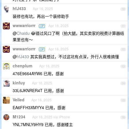
hfJ433
Apr 16, 2025
10
装修也有坑，再出一个装修助手
wwwarriorrr
Apr 16, 2025
OP
11
@
Chaidu
😂错过风口了啊（拍大腿。其实卖家的税费计算器结
果里也有～
wwwarriorrr
Apr 16, 2025
OP
12
@
hfJ433
其实我真想过，不过这坑有点深，外行人很难搞懂
chenplum
Apr 16, 2025
13
476E9664AYW6 已用，感谢
kinfuy
Apr 16, 2025
14
33L6JKNRER4T 已用，感谢
Veiled
Apr 16, 2025
15
EA6FFH3XMYY4 已用，感谢
M1234
Apr 16, 2025 via iPhone
16
YNL7MNLY9HY9 已用，感谢楼主