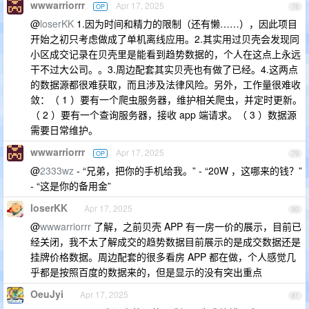
wwwarriorrr
Apr 17, 2025
OP
78
@
loserKK
1.因为时间和精力的限制（还有懒……），因此项目
开始之初只考虑做成了单机离线应用。2.其实用过贝壳会发现同
小区成交记录在贝壳里是能看到趋势数据的，个人在这点上永远
干不过大公司。。3.周边配套其实贝壳也有做了已经。4.这两点
的数据源都很难获取，而且涉及法律风险。另外，工作量很难收
敛：（ 1 ）要有一个爬虫服务器，维护相关爬虫，并定时更新。
（ 2 ）要有一个查询服务器，接收 app 端请求。（ 3 ）数据源
需要日常维护。
wwwarriorrr
Apr 17, 2025
OP
79
@
2333wz
- “兄弟，把你的手机给我。” - “20W ，这哪来的钱？”
- “这是你的备用金”
loserKK
Apr 17, 2025
80
@
wwwarriorrr
了解，之前贝壳 APP 有一房一价的展示，目前已
经关闭，我不太了解成交的趋势数据目前展示的是成交数据还是
挂牌价格数据。周边配套的很多看房 APP 都在做，个人感觉几
乎都是按照百度的数据来的，但是显示的没有突出重点
OeuJyi
Apr 17, 2025
81