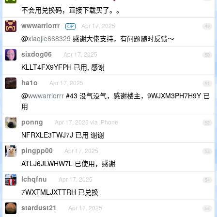
不会用兑换码，直接下载买了。。
wwwarriorrr
Apr 17, 2025
OP
49
@
xiaojie668329
感谢大佬支持，有问题随时反馈～
sixdog06
Apr 17, 2025
50
KLLT4FX9YFPH 已用, 感谢
ha1o
Apr 17, 2025
51
@
wwwarriorrr
#43 没气没气，感谢楼主，9WJXM3PH7H9Y 已
用
ponng
Apr 17, 2025 via iPhone
52
NFRXLE3TWJ7J 已用 谢谢
pingpp00
Apr 17, 2025
53
ATLJ6JLWHW7L 已使用，感谢
lchqfnu
Apr 17, 2025
54
7WXTMLJXTTRH 已兑换
stardust21
Apr 17, 2025
55