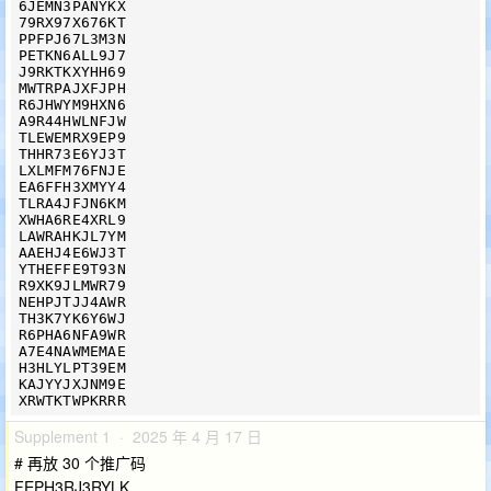
6JEMN3PANYKX

79RX97X676KT

PPFPJ67L3M3N

PETKN6ALL9J7

J9RKTKXYHH69

MWTRPAJXFJPH

R6JHWYM9HXN6

A9R44HWLNFJW

TLEWEMRX9EP9

THHR73E6YJ3T

LXLMFM76FNJE

EA6FFH3XMYY4

TLRA4JFJN6KM

XWHA6RE4XRL9

LAWRAHKJL7YM

AAEHJ4E6WJ3T

YTHEFFE9T93N

R9XK9JLMWR79

NEHPJTJJ4AWR

TH3K7YK6Y6WJ

R6PHA6NFA9WR

A7E4NAWMEMAE

H3HLYLPT39EM

KAJYYJXJNM9E

Supplement 1 · 2025 年 4 月 17 日
# 再放 30 个推广码
FEPH3RJ3RYLK