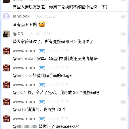
有些人素质真是差，你用了兑换码不能回个帖说一下？
tenclock
Apr 17, 2025
38
ui 有点丑丑的
ljpCN
Apr 17, 2025
39
替大家验证过了，所有兑换码都已经使用过了
wwwarriorrr
Apr 17, 2025
OP
40
@
andrewlau
安卓市场运作机制我还没搞清楚😂
wwwarriorrr
Apr 17, 2025
OP
41
@
tenclock
毕竟代码手画的(doge
wwwarriorrr
Apr 17, 2025
OP
42
@
ljpCN
额，辛苦了兄弟，我再放 30 个兑换码吧
wwwarriorrr
Apr 17, 2025
OP
43
@
ha1o
消消气，我再放 30 个
wwwarriorrr
Apr 17, 2025
OP
44
@
888888889
替你问了 deepseek🐶：