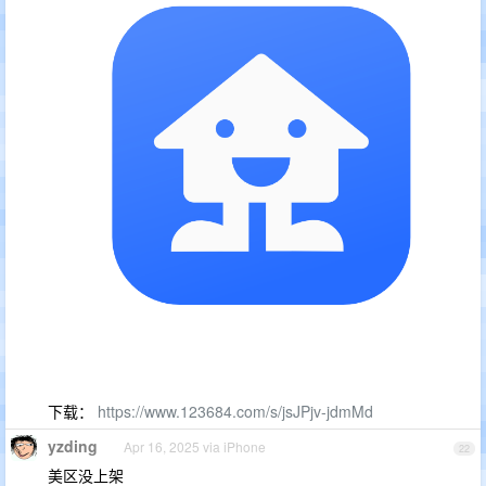
下载：
https://www.123684.com/s/jsJPjv-jdmMd
yzding
Apr 16, 2025 via iPhone
22
美区没上架