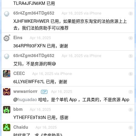
TLRA4JFJN6KM 已用
65r4Zgm364TDg652
Apr 16, 2025 via iPhone
3
XJHFWKERHWER 已用，如果能把京东淘宝的法拍房源上上
去，我们法拍房助手可以推荐
Eins
Apr 16, 2025
4
364RPR93FXFN 已用，谢谢
65r4Zgm364TDg652
Apr 16, 2025 via iPhone
5
艾玛，不是房源的啊😅
CEEC
Apr 16, 2025 via iPhone
6
6LLY6EWFF67L 已用，谢谢
wwwarriorrr
Apr 16, 2025
OP
7
@
huguadao
哈哈，是个单机 App ，工具类的，不是房源 App
bbm
Apr 16, 2025
8
YTHEFFE9T93N 已用，感谢
Chaidu
Apr 16, 2025
9
时代变了，求《卖房助手》