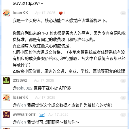
SGVuX1dpZW4=
loserKK
Apr 17, 2025
1
74
我是一个买房人，核心功能个人感觉应该重新梳理下。
你现在列出来的 1-3 其实都是买房人的痛点，因为专有名词和收
费标准，都是有固定的收费项目和标准公示的。
真正购房人现在最关心的应该是：
1.同小区其他房源成交价格，（本地房管系统或者住建系统有没
有相应的成交备案价格公示进行抓取，各大中介系统应该都已经
屏蔽掉了）
2.结合小区位置，周边的交通、商业、学校、医院等配套的梳理
2333wz
Apr 17, 2025
75
@
sohu022
直接下载小贷 APP🤣
loserKK
Apr 17, 2025
76
@
Wien
我感觉你这个成交数据才应该作为最核心的功能
wwwarriorrr
Apr 17, 2025
OP
77
@
Wien
我觉得可以聊聊啊～我加你～