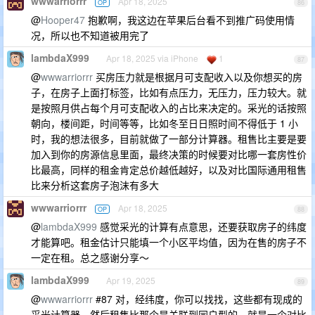
wwwarriorrr
Apr 18, 2025
OP
86
@
Hooper47
抱歉啊，我这边在苹果后台看不到推广码使用情
况，所以也不知道被用完了
lambdaX999
Apr 18, 2025 via iPhone
1
87
@
wwwarriorrr
买房压力就是根据月可支配收入以及你想买的房
子，在房子上面打标签，比如有点压力，无压力，压力较大。就
是按照月供占每个月可支配收入的占比来决定的。采光的话按照
朝向，楼间距，时间等等，比如冬至日日照时间不得低于 1 小
时，我的想法很多，目前就做了一部分计算器。租售比主要是要
加入到你的房源信息里面，最终决策的时候要对比哪一套房性价
比最高，同样的租金肯定总价越低越好，以及对比国际通用租售
比来分析这套房子泡沫有多大
wwwarriorrr
Apr 18, 2025
OP
88
@
lambdaX999
感觉采光的计算有点意思，还要获取房子的纬度
才能算吧。租金估计只能填一个小区平均值，因为在售的房子不
一定在租。总之感谢分享～
lambdaX999
Apr 19, 2025
89
@
wwwarriorrr
#87 对，经纬度，你可以找找，这些都有现成的
采光计算器。然后租售比那个是关联到同户型的，就是一个对比