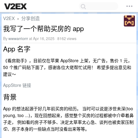
V2EX
分享创造
›
我写了一个帮助买房的 app
By
wwwarriorrr
at Apr 16, 2025 · 8162 views
App 名字
《看房助手》，目前仅在苹果 AppStore 上架，无广告，售价 1 元，
50 个推广码贴下面了，感谢各位大佬帮忙试用！ 希望多提出意见和
建议～
AppStore 链接
背景
App 的想法起源于好几年前买房的经历。 当时可以说是涉世未深(too
young, too ...)，现在回想起来，感觉整个买房的过程都被中介牵着鼻
子走， 例如看的房子不够多、决定太草率太心急、谈判也被卖家压制
🤦、房子本身的一些缺点当时没看出来等等。