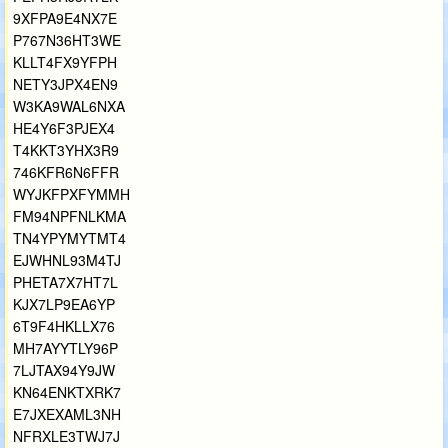
9XFPA9E4NX7E
P767N36HT3WE
KLLT4FX9YFPH
NETY3JPX4EN9
W3KA9WAL6NXA
HE4Y6F3PJEX4
T4KKT3YHX3R9
746KFR6N6FFR
WYJKFPXFYMMH
FM94NPFNLKMA
TN4YPYMYTMT4
EJWHNL93M4TJ
PHETA7X7HT7L
KJX7LP9EA6YP
6T9F4HKLLX76
MH7AYYTLY96P
7LJTAX94Y9JW
KN64ENKTXRK7
E7JXEXAML3NH
NFRXLE3TWJ7J