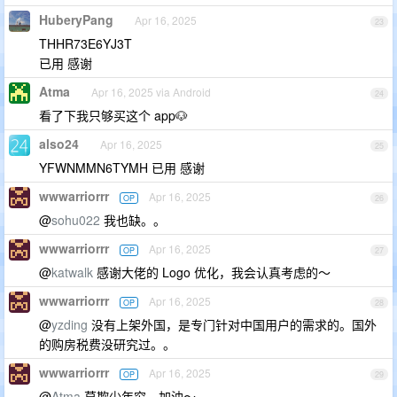
HuberyPang
Apr 16, 2025
23
THHR73E6YJ3T
已用 感谢
Atma
Apr 16, 2025 via Android
24
看了下我只够买这个 app🐶
also24
Apr 16, 2025
25
YFWNMMN6TYMH 已用 感谢
wwwarriorrr
Apr 16, 2025
OP
26
@
sohu022
我也缺。。
wwwarriorrr
Apr 16, 2025
OP
27
@
katwalk
感谢大佬的 Logo 优化，我会认真考虑的～
wwwarriorrr
Apr 16, 2025
OP
28
@
yzding
没有上架外国，是专门针对中国用户的需求的。国外
的购房税费没研究过。。
wwwarriorrr
Apr 16, 2025
OP
29
@
Atma
莫欺少年穷，加油～