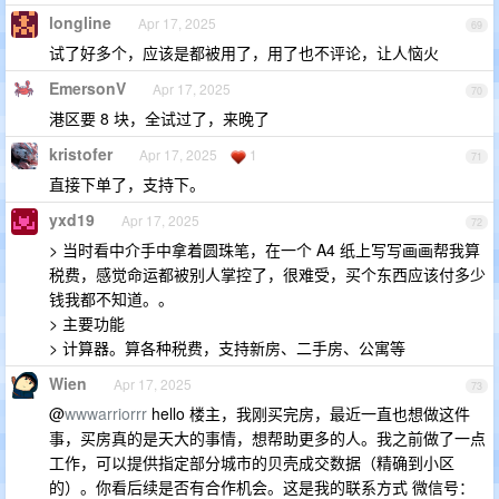
longline
Apr 17, 2025
69
试了好多个，应该是都被用了，用了也不评论，让人恼火
EmersonV
Apr 17, 2025
70
港区要 8 块，全试过了，来晚了
kristofer
Apr 17, 2025
1
71
直接下单了，支持下。
yxd19
Apr 17, 2025
72
> 当时看中介手中拿着圆珠笔，在一个 A4 纸上写写画画帮我算
税费，感觉命运都被别人掌控了，很难受，买个东西应该付多少
钱我都不知道。。
> 主要功能
> 计算器。算各种税费，支持新房、二手房、公寓等
Wien
Apr 17, 2025
73
@
wwwarriorrr
hello 楼主，我刚买完房，最近一直也想做这件
事，买房真的是天大的事情，想帮助更多的人。我之前做了一点
工作，可以提供指定部分城市的贝壳成交数据（精确到小区
的）。你看后续是否有合作机会。这是我的联系方式 微信号：