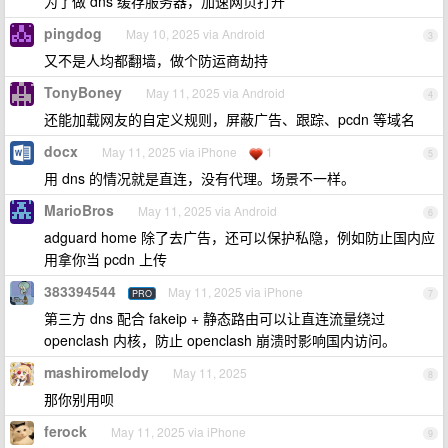
为了做 dns 缓存服务器，加速网页打开
pingdog
May 10, 2025 via Android
3
又不是人均都翻墙，做个防运商劫持
TonyBoney
May 11, 2025 via Android
4
还能加载网友的自定义规则，屏蔽广告、跟踪、pcdn 等域名
docx
May 11, 2025 via iPhone
1
5
用 dns 的情况就是直连，没有代理。场景不一样。
MarioBros
May 11, 2025 via Android
6
adguard home 除了去广告，还可以保护私隐，例如防止国内应
用拿你当 pcdn 上传
383394544
May 11, 2025 via iPhone
PRO
7
第三方 dns 配合 fakeip + 静态路由可以让直连流量绕过
openclash 内核，防止 openclash 崩溃时影响国内访问。
mashiromelody
May 11, 2025
8
那你别用呗
ferock
May 11, 2025 via iPhone
9