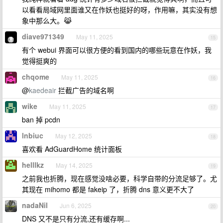
以看看局域网里面谁又在作妖也挺好的呀，作用嘛，其实没有想
象中那么大。😹
diave971349
May 11, 2025
15
有个 webui 界面可以很方便的看到国内的哪些玩意在作妖，我
觉得挺爽的
chqome
May 11, 2025
16
@
kaedeair
拦截广告的域名啊
wike
May 11, 2025
17
ban 掉 pcdn
lnbiuc
May 12, 2025
18
喜欢看 AdGuardHome 统计面板
helllkz
May 14, 2025
19
之前我也折腾，现在感觉没啥必要，科学自带的分流足够了。尤
其现在 mihomo 都是 fakeip 了，折腾 dns 意义更不大了
nadaNil
Jun 6, 2025
20
DNS 又不是只有分流,还有缓存啊...