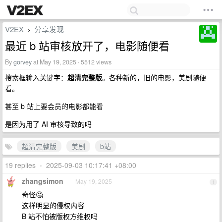
V2EX
分享发现
›
最近 b 站审核放开了，电影随便看
By
gorvey
at May 19, 2025 · 5512 views
搜索框输入关键字：
超清完整版
。各种新的，旧的电影，美剧随便
看。
甚至 b 站上要会员的电影都能看
是因为用了 AI 审核导致的吗
超清完整版
美剧
b站
19 replies
•
2025-09-03 10:17:41 +08:00
zhangsimon
May 19, 2025
1
奇怪🤔
这样明显的侵权内容
B 站不怕被版权方维权吗