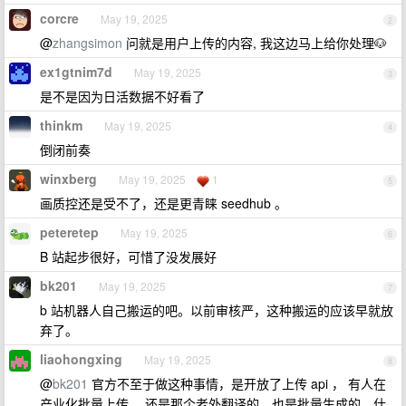
corcre
May 19, 2025
2
@
zhangsimon
问就是用户上传的内容, 我这边马上给你处理🐶
ex1gtnim7d
May 19, 2025
3
是不是因为日活数据不好看了
thinkm
May 19, 2025
4
倒闭前奏
winxberg
May 19, 2025
1
5
画质控还是受不了，还是更青睐 seedhub 。
peteretep
May 19, 2025
6
B 站起步很好，可惜了没发展好
bk201
May 19, 2025
7
b 站机器人自己搬运的吧。以前审核严，这种搬运的应该早就放
弃了。
liaohongxing
May 19, 2025
8
@
bk201
官方不至于做这种事情，是开放了上传 api ， 有人在
产业化批量上传 。还是那个老外翻译的，也是批量生成的，什