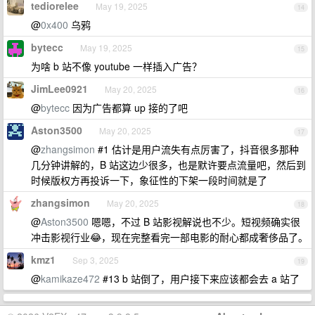
tediorelee
May 19, 2025
14
@
0x400
乌鸦
bytecc
May 19, 2025
15
为啥 b 站不像 youtube 一样插入广告？
JimLee0921
May 20, 2025
16
@
bytecc
因为广告都算 up 接的了吧
Aston3500
May 20, 2025
17
@
zhangsimon
#1 估计是用户流失有点厉害了，抖音很多那种
几分钟讲解的，B 站这边少很多，也是默许要点流量吧，然后到
时候版权方再投诉一下，象征性的下架一段时间就是了
zhangsimon
May 20, 2025
18
@
Aston3500
嗯嗯，不过 B 站影视解说也不少。短视频确实很
冲击影视行业😂，现在完整看完一部电影的耐心都成奢侈品了。
kmz1
Sep 3, 2025
19
@
kamikaze472
#13 b 站倒了，用户接下来应该都会去 a 站了