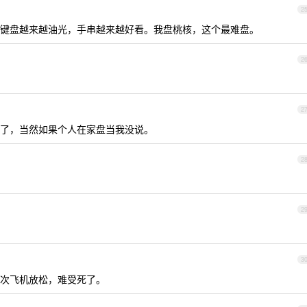
2
键盘越来越油光，手串越来越好看。我盘桃核，这个最难盘。
2
2
了，当然如果个人在家盘当我没说。
2
2
3
次飞机放松，难受死了。