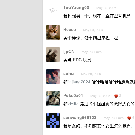
TooYoung00
May 28, 2025
我也想换一个，现在一直在盘耳机盒
Heeee
May 28, 2025
买个棒球，没事掏出来捏一捏
ljpCN
May 28, 2025
买点 EDC 玩具
suhu
May 28, 2025
@
jinjiang2024
哈哈哈哈哈哈哈想想就
Poke0x01
3
May 28, 2025
@
idblife
路过的小姐姐真的觉得恶心的
sanwang566123
6
May 28, 2025
我是女的，不知道其他女生怎么觉得，我个人