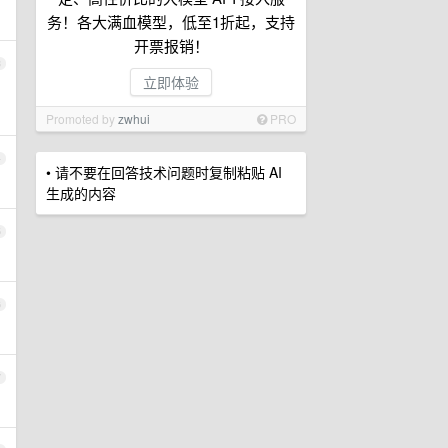
务！各大满血模型，低至1折起，支持
开票报销！
3
立即体验
Promoted by
zwhui
PRO
4
• 请不要在回答技术问题时复制粘贴 AI
生成的内容
5
6
7