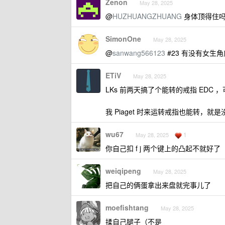
Zenon
May 28, 2025
@
HUZHUANGZHUANG
身体顶得住
SimonOne
May 28, 2025
@
sanwang566123
#23 有没有女生
ETiV
May 28, 2025
LKs 前两天搞了个能转的戒指 EDC
我 Piaget 时来运转戒指也能转，就是
wu67
1
May 28, 2025
你自己扣 f j 两个键上的凸起不就好了
weiqipeng
May 28, 2025
把自己的俩蛋拿出来盘就完事儿了
moefishtang
May 28, 2025
揉自己腿子（不是