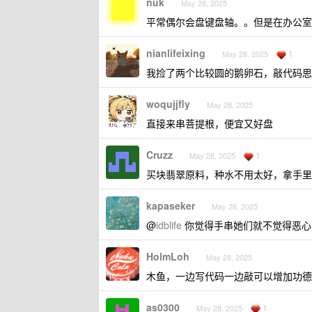
nuk
May 28, 2025
平常偶尔会盘键盘轴。。但是在办公室
nianlifeixing
1
May 28, 2025
我捡了两个比较圆的鹅卵石，敲代码思
woqujjfly
May 28, 2025
直接来串菩提根，便宜又好盘
Cruzz
1
May 28, 2025
买块翡翠原料，种水不用太好，拿手里
kapaseker
May 28, 2025
@
idblife
你觉得手串她们就不觉得恶心
HolmLoh
May 28, 2025
木鱼，一边写代码一边敲可以增加功德
as0300
1
May 28, 2025