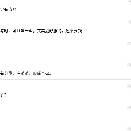
会有点吵
考时，可以盘一盘，其实挺舒服的，还不要钱
1
1
有分量，凉飕飕，很适合盘。
1
了？
1
1