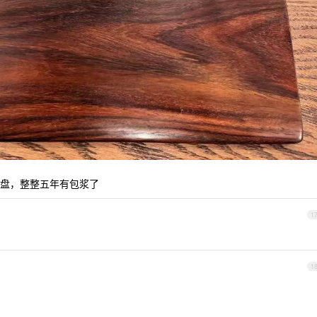
盘，整整五年有包浆了
1
1