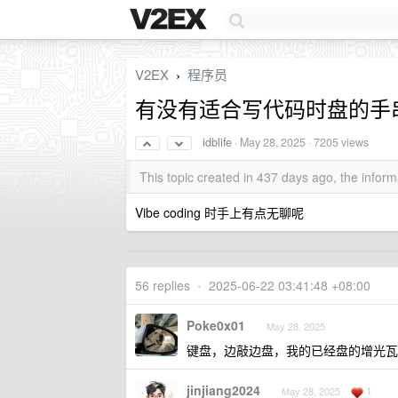
V2EX
程序员
›
有没有适合写代码时盘的手
idblife
·
May 28, 2025
· 7205 views
This topic created in 437 days ago, the info
Vibe coding 时手上有点无聊呢
56 replies
•
2025-06-22 03:41:48 +08:00
Poke0x01
May 28, 2025
键盘，边敲边盘，我的已经盘的增光瓦
jinjiang2024
1
May 28, 2025