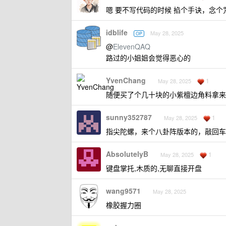
嗯 要不写代码的时候 掐个手诀，念个
idblife
May 28, 2025
OP
@
ElevenQAQ
路过的小姐姐会觉得恶心的
YvenChang
1
May 28, 2025
随便买了个几十块的小紫檀边角料拿来
sunny352787
1
May 28, 2025
指尖陀螺，来个八卦阵版本的，敲回车
AbsolutelyB
1
May 28, 2025
键盘掌托,木质的,无聊直接开盘
wang9571
May 28, 2025
橡胶握力圈