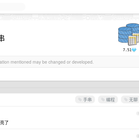
串
7.51
rmation mentioned may be changed or developed.
手串
编程
无聊
亮了