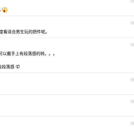
3
吗
3
角度看适合男生玩的把件呢。
3
 ，可以戴手上有段落感的转。。。
没段落感 🤦
3
3
3