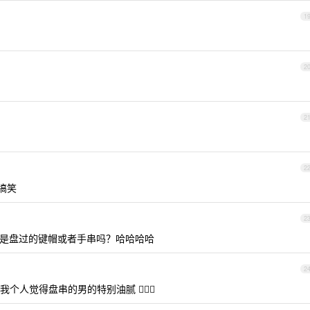
1
2
2
2
搞笑
2
是盘过的键帽或者手串吗？哈哈哈哈
2
觉得盘串的男的特别油腻 🤦🏻‍♀️