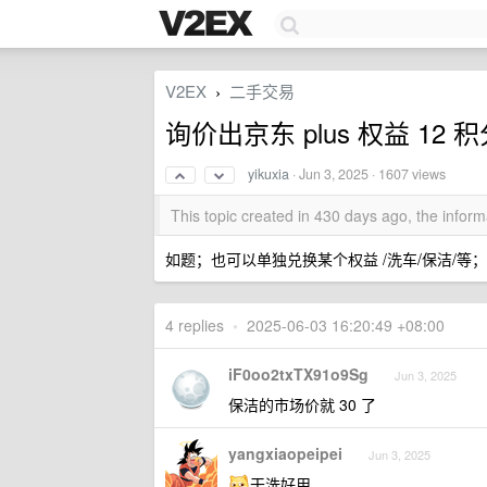
V2EX
二手交易
›
询价出京东 plus 权益 12 
yikuxia
·
Jun 3, 2025
· 1607 views
This topic created in 430 days ago, the info
如题；也可以单独兑换某个权益 /洗车/保洁/等； 1
4 replies
•
2025-06-03 16:20:49 +08:00
iF0oo2txTX91o9Sg
Jun 3, 2025
保洁的市场价就 30 了
yangxiaopeipei
Jun 3, 2025
干洗好用