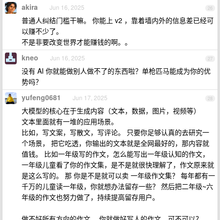
akira
Jun 16, 2025
26
普通人纠结门槛干嘛。 你能上 v2 ，靠着墙内外的信息差已经可
以赚不少了。
不是非要改变世界才能赚钱的啊。。
kneo
Jun 16, 2025
27
没有 AI 你就能做别人做不了的东西啦？单枪匹马能成为你的优
势吗？
yufeng0681
Jun 17, 2025
28
大模型的核心在于生成内容（文本，数据，图片，视频等）
文本里面就有一堆的应用场景。
比如，写文案，写散文，写评论。 只要你足够认真的去研究一
个场景， 把它吃透，你输出的文本就是全网最好的，那内容就
值钱。 比如一年级写的作文，怎么能写出一年级认知的作文，
一年级儿童看了你的作文集，是不是就很快理解了，作文原来就
是这么写的。 那 你是不是就可以卖 一年级作文集？ 每年都有一
千万的儿童读一年级，你就想办法留存一些？ 然后把二年级~六
年级的作文也努力做了，持续提高留存用户。
做不好所有方向的作文， 你就做好写人的作文，可不可以？