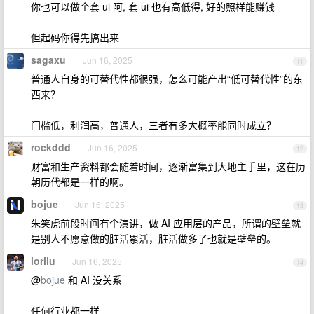
你也可以做个套 ui 阿, 套 ui 也有高低得, 好的照样能赚钱
但起码你得先搞出来
sagaxu
Jun 16, 2025
11
普通人自身的可替代性都很强，怎么可能产出“低可替代性”的东
西来？
门槛低，利润高，普通人，三者有多大概率能同时成立？
rockddd
Jun 16, 2025
12
财富和生产资料都会随着时间，逐渐富集到大地主手里，这在历
朝历代都是一样的啊。
bojue
Jun 16, 2025
13
朱笑虎前段时间有个演讲，做 AI 应用层的产品，所谓的壁垒就
是别人不愿意做的脏活累活，脏活做多了也就是壁垒的。
iorilu
Jun 16, 2025
14
@
bojue
和 AI 没关系
任何行业都一样