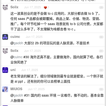
Solix
Jun 17, 2025
1
29
这一波真创业的是不会做 to c 应用的，大部分都去做 to b 了，
任何 saas 产品都会被颠覆掉。商品上架、仓储、物流、营销、
推广，每个环节吃掉一个 saas 场景就有 to b 公司付费，大家都
干了这么多年了，不太理解为啥都去卷 to c 。
cuimc
Jun 17, 2025
30
@
gaobh
大部分 2b 的项目玩的是人脉资源，不是技术
Solix
Jun 17, 2025
31
@
cuimc
#30 海外还真不是，主要做海外，国内就算了吧，各行
业快死绝了
uni
Jun 17, 2025
32
老生常谈的解法了，细分领域做到最专业就是壁垒，一个例子就
是 ai ppt ，还有别的你可以去榜单上面找
MIUIOS
Jun 17, 2025
33
@
gaobh
#31 国内的 saas 环境 一言难尽，推不动的，基本全靠
人脉做单