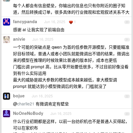
每个人都会有信息壁垒，你输出的信息也只有你附近的圈子知
道，然后转换成订单，很多具体的行业微观和宏观叙述关系不大
fancypanda
Jun 16, 2025
1
20
感谢 ai 让我实现了前端自由
anivie
Jun 16, 2025
21
一个可能的突破点是 qwen 为首的低参数开源模型，只要能瞄准
好目标领域，普通人或者小团队就能微调出不错的结果，微调出
来的模型在推理的时候效果比普通的版本好，成本也更低
门槛比调 prompt 高，比从零开始要低很多，不过目前好像没看
到有什么实际运用
最大的威胁是超大参数的模型成本越来越低，拿大模型调
prompt 就能达到小模型微调后的效果，门槛就没了
bojue
Jun 16, 2025
22
@
charlie21
有微调肯定有壁垒
NoOneNoBody
Jun 16, 2025
23
什么行业初期都是这样，以前一台纺织机也不是普通人买得起，
可以在家织布