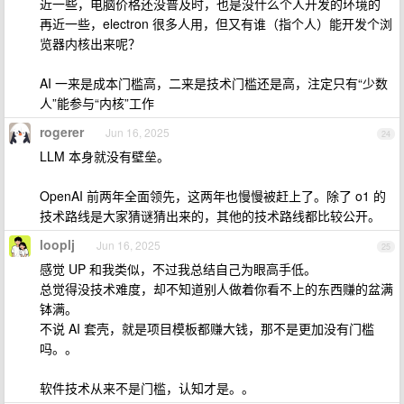
近一些，电脑价格还没普及时，也是没什么个人开发的环境的
再近一些，electron 很多人用，但又有谁（指个人）能开发个浏
览器内核出来呢？
AI 一来是成本门槛高，二来是技术门槛还是高，注定只有“少数
人”能参与“内核”工作
rogerer
Jun 16, 2025
24
LLM 本身就没有壁垒。
OpenAI 前两年全面领先，这两年也慢慢被赶上了。除了 o1 的
技术路线是大家猜谜猜出来的，其他的技术路线都比较公开。
looplj
Jun 16, 2025
25
感觉 UP 和我类似，不过我总结自己为眼高手低。
总觉得没技术难度，却不知道别人做着你看不上的东西赚的盆满
钵满。
不说 AI 套壳，就是项目模板都赚大钱，那不是更加没有门槛
吗。。
软件技术从来不是门槛，认知才是。。