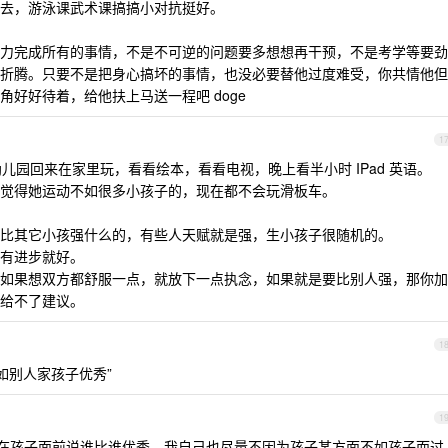
去，游泳课武术课搞搞小对抗挺好。
力完成所有的事情，不是不可逆的问题要多想想再干预，不是考学等要劲
折腾。只要不是把身心搞坏的事情，也没必要替他过度难受，你共情他但
好好待着，给他扶上马送一程吧 doge
1
幼儿园回来在家里玩，看看绘本，看看电视，晚上看半小时 IPad 英语。
觉得她运动不如很多小孩子的，现在都不会玩滑板车。
比其它小孩强什么的，有些人天赋就是强，生小孩子很随机的。
有进步就好。
如果想双方都舒服一点，就放下一点执念，如果就是要比别人强，那你加
给不了建议。
1
如别人家孩子优秀”
1
不在孩子面前说谁比谁优秀。我自己也尽量不因为孩子某方面不如孩子而过