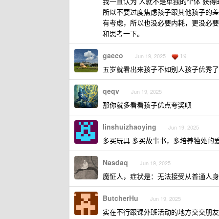
我一直认为 人就不是单独的个体 获
所以不要过度焦虑孩子跟其他孩子的差
有考虑，所以也没必要内耗，更没必要
和思考一下。
gaeco
19
Jun 19, 2025
五岁就看出来孩子不如别人孩子优秀
qeqv
Jun 19, 2025
那你就多看看孩子优点夸奖呗
linshuizhaoying
Jun 19, 2025
多买玩具 多买故事书，多培养独处的
Nasdaq
Jun 19, 2025
魔怔人，症状是：无法接受从普通人身
ButcherHu
Jun 19, 2025
实在不行跟课外班活动的地方交交朋友