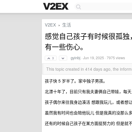
V2EX
生活
›
感觉自己孩子有时候很孤独
有一些伤心。
gyinbj
·
Jun 19, 2025
· 7975 views
3
This topic created in 414 days ago, the info
孩子快 5 岁半了。家中独子男孩。
北漂十年了，目前只有我夫妻俩自己带娃，每天
孩子偶尔来往我身边凑活 想跟我玩儿，或者想
虽然我有时间也会陪他玩儿 但是我真的没那么
还有的时候自己孩子在某方面挺努力的 但是就