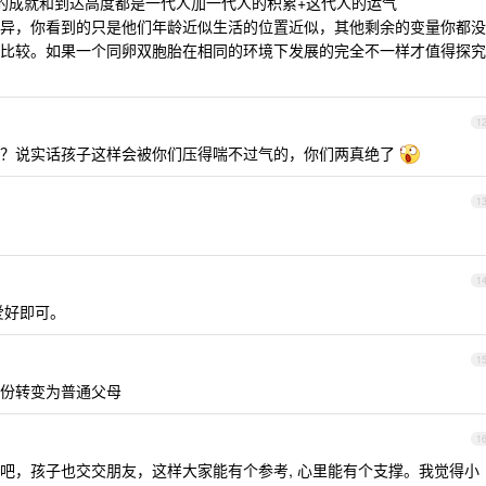
得的成就和到达高度都是一代人加一代人的积累+这代人的运气
异，你看到的只是他们年龄近似生活的位置近似，其他剩余的变量你都没
比较。如果一个同卵双胞胎在相同的环境下发展的完全不一样才值得探究
1
了？说实话孩子这样会被你们压得喘不过气的，你们两真绝了
1
1
爱好即可。
1
份转变为普通父母
1
吧，孩子也交交朋友，这样大家能有个参考, 心里能有个支撑。我觉得小