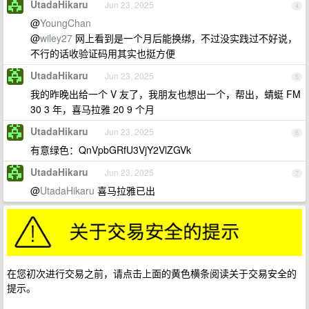
UtadaHikaru
Jun 23, 2025
4
@
YoungChan
@
wiley27
网上看到是一个月后能换绑，不过没实践过不好说，
不行的话收验证码用其实也挺方便
UtadaHikaru
Jun 23, 2025
5
我的昨晚出给一个 V 友了，我朋友也想出一个，帮出，蜻蜓 FM
30 3 年，喜马拉雅 20 9 个月
UtadaHikaru
Jun 23, 2025
6
有意绿色：QnVpbGRfU3VjY2VlZGVk
UtadaHikaru
Jun 23, 2025
7
@
UtadaHikaru
喜马拉雅已出
在您初次进行交易之前，请点击上面的黄色横条阅读关于交易安全的
提示。