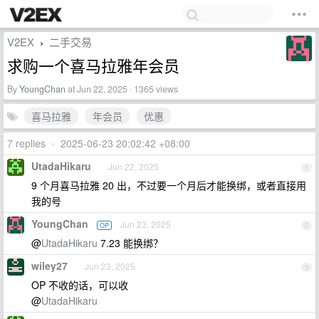
V2EX
二手交易
›
求购一个喜马拉雅年会员
By
YoungChan
at Jun 22, 2025 · 1365 views
喜马拉雅
年会员
优惠
7 replies
•
2025-06-23 20:02:42 +08:00
UtadaHikaru
Jun 22, 2025
1
9 个月喜马拉雅 20 出，不过要一个月后才能换绑，或者直接用
我的号
YoungChan
Jun 23, 2025
OP
2
@
UtadaHikaru
7.23 能换绑？
wiley27
Jun 23, 2025
3
OP 不收的话，可以收
@
UtadaHikaru