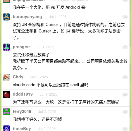
我在等一个大佬，用 vs 开发 Android 😂
buruoyanyang
Jul 1, 2025
66
双持 JB 全家桶和 Cursor ，目前是通过插件跳转的。之前也尝
试完全迁移到 Cursor 上，如 64 楼所说，太多功能无法割舍
了。
prosgtsr
Jul 1, 2025
67
尝试迁移最后放弃了
我折腾了半天公司项目都启动不起来。。公司项目依赖关系比较
复杂。。
Cbdy
Jul 1, 2025
68
claude code 不是可以直接跑在 shell 里吗
dddd1919
Jul 1, 2025
69
为了迁移写这么一大坨，这是先打了无痛针的无痛方案嘛🤣
terry2048
Jul 2, 2025
70
我切换了好久，还是不习惯
threeBoy
Jul 2, 2025
71