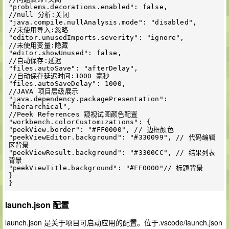
"problems.decorations.enabled": false,

//null 分析:关闭

"java.compile.nullAnalysis.mode": "disabled",

//未使用导入:忽略

"editor.unusedImports.severity": "ignore",

//未使用变量:隐藏

"editor.showUnused": false,

//自动保存:延迟

"files.autoSave": "afterDelay",

//自动保存延迟时间:1000 毫秒

"files.autoSaveDelay": 1000,

//JAVA 项目层级展示

"java.dependency.packagePresentation": 
"hierarchical",

//Peek References 窥视试图颜色配置

"workbench.colorCustomizations": {

"peekView.border": "#FF0000", // 边框颜色

"peekViewEditor.background": "#330099", // 代码编辑
区背景

"peekViewResult.background": "#3300CC", // 结果列表
背景

"peekViewTitle.background": "#FF0000"// 标题背景

}

launch.json 配置
launch.json 是关于项目可启动应用的配置。位于.vscode/launch.json