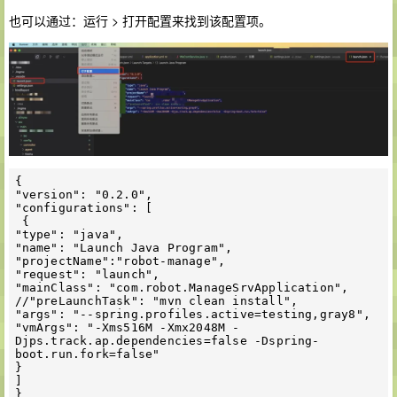
也可以通过：运行 > 打开配置来找到该配置项。
{

"version": "0.2.0",

"configurations": [

 {

"type": "java",

"name": "Launch Java Program",

"projectName":"robot-manage",

"request": "launch",

"mainClass": "com.robot.ManageSrvApplication",

//"preLaunchTask": "mvn clean install",

"args": "--spring.profiles.active=testing,gray8",

"vmArgs": "-Xms516M -Xmx2048M -
Djps.track.ap.dependencies=false -Dspring-
boot.run.fork=false"

}

]
