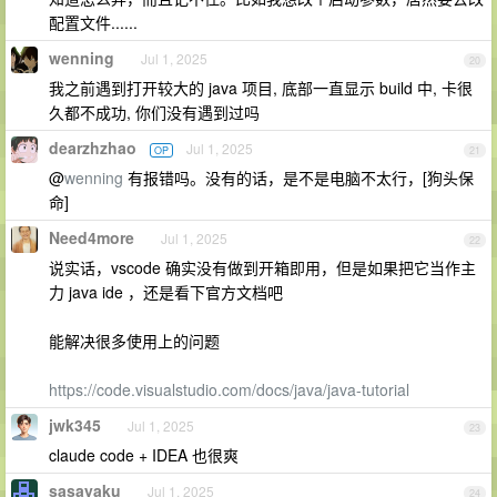
配置文件......
wenning
Jul 1, 2025
20
我之前遇到打开较大的 java 项目, 底部一直显示 build 中, 卡很
久都不成功, 你们没有遇到过吗
dearzhzhao
Jul 1, 2025
OP
21
@
wenning
有报错吗。没有的话，是不是电脑不太行，[狗头保
命]
Need4more
Jul 1, 2025
22
说实话，vscode 确实没有做到开箱即用，但是如果把它当作主
力 java ide ，还是看下官方文档吧
能解决很多使用上的问题
https://code.visualstudio.com/docs/java/java-tutorial
jwk345
Jul 1, 2025
23
claude code + IDEA 也很爽
sasayaku
Jul 1, 2025
24