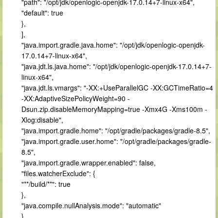
"path": "/opt/jdk/openlogic-openjdk-17.0.14+7-linux-x64",
"default": true
},
],
"java.import.gradle.java.home": "/opt/jdk/openlogic-openjdk-
17.0.14+7-linux-x64",
"java.jdt.ls.java.home": "/opt/jdk/openlogic-openjdk-17.0.14+7-
linux-x64",
"java.jdt.ls.vmargs": "-XX:+UseParallelGC -XX:GCTimeRatio=4
-XX:AdaptiveSizePolicyWeight=90 -
Dsun.zip.disableMemoryMapping=true -Xmx4G -Xms100m -
Xlog:disable",
"java.import.gradle.home": "/opt/gradle/packages/gradle-8.5",
"java.import.gradle.user.home": "/opt/gradle/packages/gradle-
8.5",
"java.import.gradle.wrapper.enabled": false,
"files.watcherExclude": {
"**/build/**": true
},
"java.compile.nullAnalysis.mode": "automatic"
}