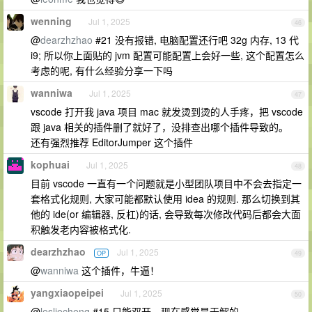
wenning
Jul 1, 2025
46
@
dearzhzhao
#21 没有报错, 电脑配置还行吧 32g 内存, 13 代
i9; 所以你上面贴的 jvm 配置可能配置上会好一些, 这个配置怎么
考虑的呢, 有什么经验分享一下吗
wanniwa
Jul 1, 2025
47
vscode 打开我 java 项目 mac 就发烫到烫的人手疼，把 vscode
跟 java 相关的插件删了就好了，没排查出哪个插件导致的。
还有强烈推荐 EditorJumper 这个插件
kophuai
Jul 1, 2025
48
目前 vscode 一直有一个问题就是小型团队项目中不会去指定一
套格式化规则, 大家可能都默认使用 idea 的规则. 那么切换到其
他的 ide(or 编辑器, 反杠)的话, 会导致每次修改代码后都会大面
积触发老内容被格式化.
dearzhzhao
Jul 1, 2025
OP
49
@
wanniwa
这个插件，牛逼！
yangxiaopeipei
Jul 1, 2025
50
@
lesliecheng
#15 只能双开，现在感觉是无解的