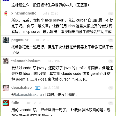
这标题怎么一股日轻转生异世界的味儿（无恶意）
xinzhanghello
Jul 2, 2025
72
所以，兄弟，你搞个 mcp server ，我让 curosr 自动配置下不就
完了吗。 你写一堆文章，让我们用 idea 这些大懒虫真的会认真
看吗。 mcp server 最后输出：本次输出由蒙牛酸酸乳赞助生成
pegasusz
Jul 2, 2025
73
按着教程走一遍还行，但是下次让我在新机器上不看教程就不会
了😂
takanashisakura
Jul 2, 2025
74
尝试过 code 写 java ，还配好了 java 的 profile 来同步，但是还
是感觉 idea 用得习惯。其实用 claude code 或者 gemini cli 这
种 agent ai 工具+idea 来代替 cursor 也可以吧。
dearzhzhao
Jul 2, 2025
OP
75
@
takanashisakura
可以的，也没问题的。
fulln
Jul 2, 2025
76
用的 vscode 写， 已经坚持一周了， 让我体验比较爽的是，现
在写单元测试类 爽的一 b