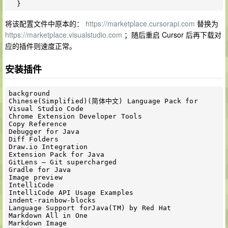
将该配置文件中原本的：
https://marketplace.cursorapi.com
替换为
https://marketplace.visualstudio.com
；随后重启 Cursor 后再下载对
应的插件则速度正常。
安装插件
background

Chinese(Simplified)(简体中文) Language Pack for 
Visual Studio Code

Chrome Extension Developer Tools

Copy Reference

Debugger for Java

Diff Folders 

Draw.io Integration

Extension Pack for Java

GitLens — Git supercharged

Gradle for Java

Image preview

IntelliCode

IntelliCode API Usage Examples

indent-rainbow-blocks

Language Support forJava(TM) by Red Hat

Markdown All in One

Markdown Image
