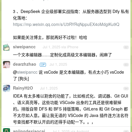
3 、DeepSeek 企业级部署实战指南：从服务器选型到 Dify 私有
化落地：
https://mp.weixin.qq.com/s/U3RYRqNppuEX4oMdgiKu9Q
如果能关注博主，那就再好不过啦！哈哈
siweipancc
Jul 1, 2025 via iPhone
62
一个文本编辑器……定制化成高级文本编辑器，闹麻了
dearzhzhao
Jul 1, 2025
OP
63
@
siweipancc
说 vsCode 是文本编辑器，有点太小巧 vsCode
了 [狗头]
RainyH2O
Jul 1, 2025
64
IDEA 有太多难以割舍的功能了，比如格式化、调试器、Git GUI
、语义高亮等，这些功能 VSCode 出身的工具还是很难替掉
的。排版自带 DFS 和 BFS 排版策略，GitLens 和 Git Graph 都
不太尽如人意。最让我无语的 VSCode 的 Java 插件连方法名符
号查找都不默认开启的还得手动配一下。。，
anjingdexiaocai
Jul 1, 2025 via Android
65