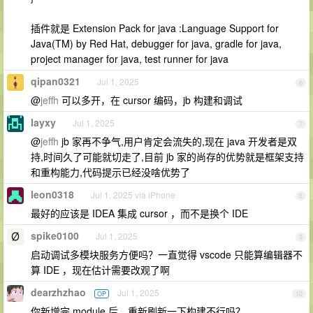
插件就是 Extension Pack for java :Language Support for
Java(TM) by Red Hat, debugger for java, gradle for java,
project manager for java, test runner for java
qipan0321
Jul 1, 2025
6
@
jeffh
可以多开，在 cursor 编码，jb 构建和调试
layxy
Jul 1, 2025
7
@
jeffh
jb 家再不争气,用户肯定会流失的,现在 java 开发者是双
持,时间久了可能就切走了,目前 jb 家的尚存的优势就是框架支持
和重构能力,代码提示已经没啥优势了
leon0318
Jul 1, 2025 via iPhone
8
最好的应该是 IDEA 集成 cursor ，而不是换个 IDE
spike0100
Jul 1, 2025
9
启动调试多模块服务方便吗？一直觉得 vscode 只能算编辑器不
算 IDE ，现在估计需要改观了啊
dearzhzhao
Jul 1, 2025
OP
10
你新增完 module 后，重新刷新一下构建不行吗？