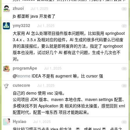
zhuoi
Jul 1, 2025
36
jb 都垄断 java 开发者了
ymy3232
Jul 1, 2025
37
大家用 AI 怎么处理项目插件版本问题啊，比如我用 springboot
3.4.x 、3.5.x 及相对应的组件，AI 生成的很多代码要么已经废
弃的直接报红，要么就是即将废弃的方法，指定了 springboot
版本也没用，试过好几个 AI 都有这个问题，生成十几次也不
对。
programApe
Jul 1, 2025
38
@
leonme
IDEA 不是有 augment 嘛，比 cursor 强
cutecore
Jul 1, 2025
39
自己的 demo 使用 vsc 没啥。
公司项目 JDK 版本、maven 本地仓库、maven settings 配置、
多模块找不到 Application 类 相关的体验太操蛋，感觉回到 xml
配置时代，配置一堆东西 项目才能跑起来。
Hyxiao
Jul 1, 2025
40
我比较习惯于当点击 idea 的方法，类，或者 impl 类，点击之