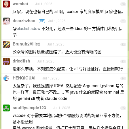
wombat
Jul 1, 2025
30
jb 家，现在也有自己的 ai 啊，cursor 家的底层模型 jb 家也有。
dearzhzhao
Jul 1, 2025
OP
31
@
blackshadow
不好用，还没一些 idea 的三方插件用着好用。
🤣
Brunuh2Ville2
Jul 1, 2025
32
公众号的图片质量被压缩了，放大也没有清晰的图
driedfish
Jul 1, 2025
33
没那么麻烦，不知道怎么配置，让 ai 写好验证好，直接用就行
HENQIGUAI
Jul 1, 2025
34
太复杂了，我还是选择 IDEA, 然后配合 Argument,python 啥的
也一样写，反正我也不改....., 写 java 什么的就配合 terminal 里
的 gemini cli 或者 claude code.
soulflysimple123
Jul 1, 2025
35
vscode 对于需要本地启动多个微服务调试的场景非常不方便，
基本没法用
另外 vscode 看似轻量，但打开大型项目，再装几个插件会狂卡