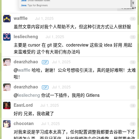
wafffle
Jul 1, 2025
14
虽然文章内容对我个人帮助不大，但这种引流方式让人很舒服
lesliecheng
Jul 1, 2025
15
主要是 cursor 在 git 提交、codereview 这些没 idea 好用 用起
来蛮难受的 这个有大哥们有办法吗
dearzhzhao
Jul 1, 2025
OP
16
@
wafffle
哈哈，谢谢！公众号想吸引关注，真的是好难啊！太难
啦！
dearzhzhao
Jul 1, 2025
OP
17
@
lesliecheng
你试一下插件，我用的 Gitlens
EastLord
Jul 1, 2025
18
好的 兄弟，我收藏了
chocotan
Jul 1, 2025
19
对我来说是学习成本太高了，任何配置调整我都要去谷歌一下才
知道怎么弄，而且记不住。比如我想改个启动参数，居然要去改