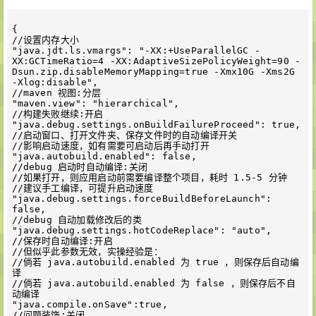
{

//设置内存大小

"java.jdt.ls.vmargs": "-XX:+UseParallelGC -
XX:GCTimeRatio=4 -XX:AdaptiveSizePolicyWeight=90 -
Dsun.zip.disableMemoryMapping=true -Xmx10G -Xms2G 
-Xlog:disable",

//maven 视图:分层

"maven.view": "hierarchical",

//构建失败继续:开启

"java.debug.settings.onBuildFailureProceed": true,

//启动窗口、打开文件夹、保存文件时的自动编译开关

//影响启动速度，如有需要可启动后再手动打开

"java.autobuild.enabled": false,

//debug 启动时自动编译:关闭

//如果打开，则应用启动前需要编译整个项目，耗时 1.5-5 分钟

//建议手工编译，可提升启动速度

"java.debug.settings.forceBuildBeforeLaunch": 
false,

//debug 自动加载修改后的类

"java.debug.settings.hotCodeReplace": "auto",

//保存时自动编译:开启

//但似乎此参数无效，实操经验是：

//倘若 java.autobuild.enabled 为 true ，则保存后自动编
译

//倘若 java.autobuild.enabled 为 false ，则保存后不自
动编译

"java.compile.onSave":true,

//问题装饰:关闭
