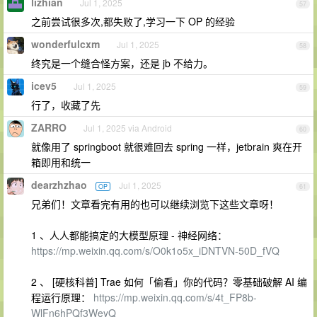
lizhian
Jul 1, 2025
57
之前尝试很多次,都失败了,学习一下 OP 的经验
wonderfulcxm
Jul 1, 2025
58
终究是一个缝合怪方案，还是 jb 不给力。
icev5
Jul 1, 2025
59
行了，收藏了先
ZARRO
Jul 1, 2025 via Android
60
就像用了 springboot 就很难回去 spring 一样，jetbrain 爽在开
箱即用和统一
dearzhzhao
Jul 1, 2025
OP
61
兄弟们！文章看完有用的也可以继续浏览下这些文章呀！
1 、人人都能搞定的大模型原理 - 神经网络：
https://mp.weixin.qq.com/s/O0k1o5x_iDNTVN-50D_fVQ
2 、 [硬核科普] Trae 如何「偷看」你的代码？零基础破解 AI 编
程运行原理：
https://mp.weixin.qq.com/s/4t_FP8b-
WlFn6hPQf3WeyQ