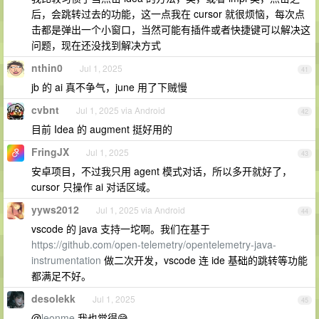
后，会跳转过去的功能，这一点我在 cursor 就很烦恼，每次点
击都是弹出一个小窗口，当然可能有插件或者快捷键可以解决这
问题，现在还没找到解决方式
nthin0
Jul 1, 2025
41
jb 的 ai 真不争气，june 用了下贼慢
cvbnt
Jul 1, 2025 via Android
42
目前 Idea 的 augment 挺好用的
FringJX
Jul 1, 2025
43
安卓项目，不过我只用 agent 模式对话，所以多开就好了，
cursor 只操作 ai 对话区域。
yyws2012
Jul 1, 2025 via Android
44
vscode 的 java 支持一坨啊。我们在基于
https://github.com/open-telemetry/opentelemetry-java-
instrumentation
做二次开发，vscode 连 ide 基础的跳转等功能
都满足不好。
desolekk
Jul 1, 2025
45
@
leonme
我也觉得😅