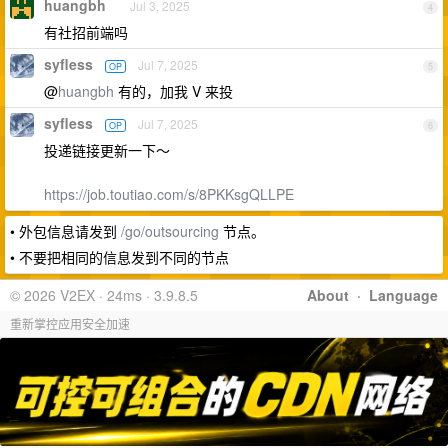
huangbh
Jul 3, 2025
4
有社招前端吗
syfless
Jul 7, 2025
OP
5
@
huangbh
有的，加我 V 来投
syfless
Jul 7, 2025
OP
6
投递链接更新一下～
https://job.toutiao.com/s/8PKKsgQLLPE
• 外包信息请发到
/go/outsourcing
节点。
• 不要把相同的信息发到不同的节点
© 2026 V2EX · 24ms · 3.9.8.5
About
·
Language
重新掌控应用安全加速