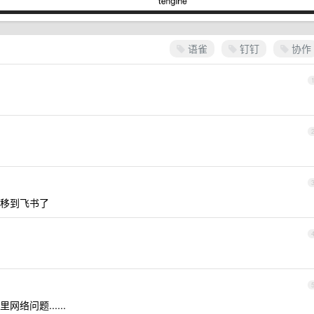
语雀
钉钉
协作
移到飞书了
问题......