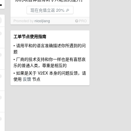
现在充值立返 20% 🎉
Promoted by
nicoljiang
PRO
1
工单节点使用指南
• 请用平和的语言准确描述你所遇到的问
题
2
• 厂商的技术支持和你一样也是有喜怒哀
乐的普通人类，尊重是相互的
• 如果是关于 V2EX 本身的问题反馈，请
3
使用
反馈
节点
4
5