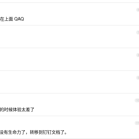
上面 QAQ
1
的时候体验太差了
1
经没有生命力了，转移到钉钉文档了。