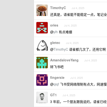
TimothyC
Jul 4, 2025
还真是，语雀能不能稳定一点，笔记全在
ories
Jul 4, 2025
@
ylh
有点难绷
gletec
Jul 4, 2025
@
TimothyC
语雀都几次了，还用它啊
AmandaloveYang
Jul 4, 2025
转飞书吧
fingerxie
Jul 4, 2025
@
qiqf
飞书受网络限制有点大，网速慢
GT1
Jul 4, 2025
3 年前，一个朋友跟我说的，语雀已