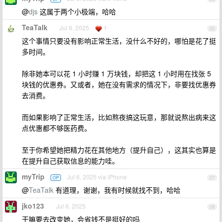
@
djs
这属于两个小极端，哈哈
TeaTalk
Jul 6, 2025
1
26
这个事情只要没有影响正常生活，没什么不好的，哪怕是花了挺
多时间。
除非她本可以花 1 小时赚 1 万块钱，却把这 1 小时用在找张 5
块钱的优惠券。又或者，她在没有需求的情况下，非要找优惠券
去消费。
而如果影响了正常生活，比如熬夜搞这玩意，那就说熬出病来这
点优惠都不够医药费。
至于你希望她把精力花在其他地方（提升自己），这其实也算是
在提升自己获取信息的能力哇。
myTrip
Jul 6, 2025 via iPhone
OP
27
@
TeaTalk
有道理，谢谢，我有时候就找不到，哈哈
jko123
Jul 6, 2025
28
干嘛要去改变她，会省钱不是挺好的吗