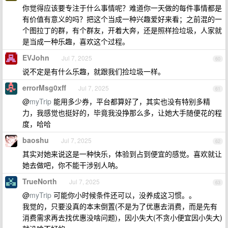
你觉得应该要专注于什么事情呢？难道你一天做的每件事情都是
有价值有意义的吗？把这个当成一种兴趣爱好来看；之前混的一
个图拉丁的群，有个群友，开着大奔，还是照样捡垃圾，人家就
是当成一种乐趣，喜欢这个过程。
EVJohn
Jul 7, 2025
60
说不定是有什么乐趣，就跟我们捡垃圾一样。
errorMsg0xff
Jul 7, 2025
61
@
myTrip
能用多少券，平台都算好了，其实也没有特别多精
力，我感觉也挺好的，毕竟我没挣那么多，让她大手随便花的程
度，哈哈
baoshu
Jul 7, 2025
62
其实对她来说这是一种快乐，体验到占到便宜的感觉。喜欢就让
她去做吧，你不能干涉别人呐。
TrueNorth
Jul 7, 2025
63
@
myTrip
可能你小时候条件还可以，没养成这习惯。。
我觉的，只要没真的本末倒置(不是为了优惠去消费，而是先有
消费需求再去找优惠没啥问题)，因小失大(不贪小便宜因小失大)