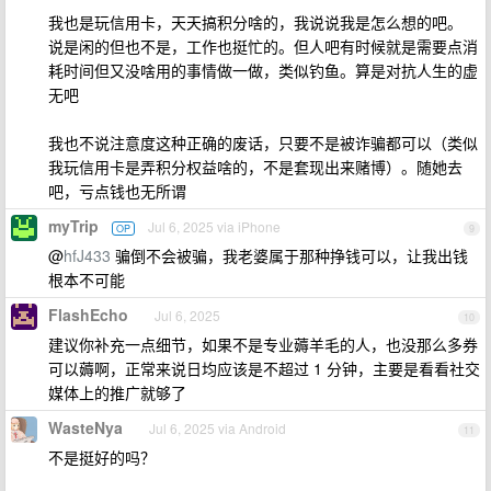
我也是玩信用卡，天天搞积分啥的，我说说我是怎么想的吧。
说是闲的但也不是，工作也挺忙的。但人吧有时候就是需要点消
耗时间但又没啥用的事情做一做，类似钓鱼。算是对抗人生的虚
无吧
我也不说注意度这种正确的废话，只要不是被诈骗都可以（类似
我玩信用卡是弄积分权益啥的，不是套现出来赌博）。随她去
吧，亏点钱也无所谓
myTrip
Jul 6, 2025 via iPhone
OP
9
@
hfJ433
骗倒不会被骗，我老婆属于那种挣钱可以，让我出钱
根本不可能
FlashEcho
Jul 6, 2025
10
建议你补充一点细节，如果不是专业薅羊毛的人，也没那么多券
可以薅啊，正常来说日均应该是不超过 1 分钟，主要是看看社交
媒体上的推广就够了
WasteNya
Jul 6, 2025 via Android
11
不是挺好的吗？