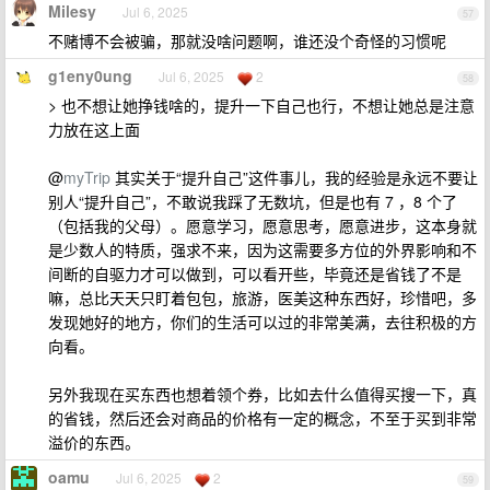
Milesy
Jul 6, 2025
57
不赌博不会被骗，那就没啥问题啊，谁还没个奇怪的习惯呢
g1eny0ung
Jul 6, 2025
2
58
> 也不想让她挣钱啥的，提升一下自己也行，不想让她总是注意
力放在这上面
@
myTrip
其实关于“提升自己”这件事儿，我的经验是永远不要让
别人“提升自己”，不敢说我踩了无数坑，但是也有 7 ，8 个了
（包括我的父母）。愿意学习，愿意思考，愿意进步，这本身就
是少数人的特质，强求不来，因为这需要多方位的外界影响和不
间断的自驱力才可以做到，可以看开些，毕竟还是省钱了不是
嘛，总比天天只盯着包包，旅游，医美这种东西好，珍惜吧，多
发现她好的地方，你们的生活可以过的非常美满，去往积极的方
向看。
另外我现在买东西也想着领个券，比如去什么值得买搜一下，真
的省钱，然后还会对商品的价格有一定的概念，不至于买到非常
溢价的东西。
oamu
Jul 6, 2025
2
59