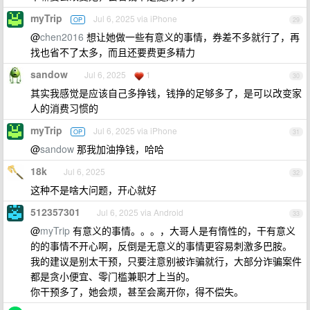
myTrip
Jul 6, 2025 via iPhone
OP
29
@
chen2016
想让她做一些有意义的事情，券差不多就行了，再
找也省不了太多，而且还要费更多精力
sandow
Jul 6, 2025
1
30
其实我感觉是应该自己多挣钱，钱挣的足够多了，是可以改变家
人的消费习惯的
myTrip
Jul 6, 2025 via iPhone
OP
31
@
sandow
那我加油挣钱，哈哈
18k
Jul 6, 2025
32
这种不是啥大问题，开心就好
512357301
Jul 6, 2025 via Android
33
@
myTrip
有意义的事情。。。，大哥人是有惰性的，干有意义
的的事情不开心啊，反倒是无意义的事情更容易刺激多巴胺。
我的建议是别太干预，只要注意别被诈骗就行，大部分诈骗案件
都是贪小便宜、零门槛兼职才上当的。
你干预多了，她会烦，甚至会离开你，得不偿失。