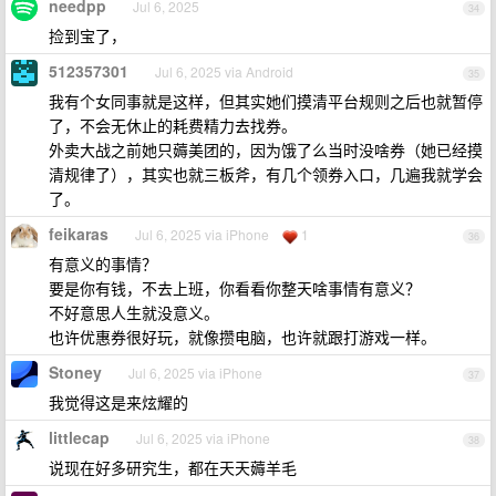
needpp
Jul 6, 2025
34
捡到宝了，
512357301
Jul 6, 2025 via Android
35
我有个女同事就是这样，但其实她们摸清平台规则之后也就暂停
了，不会无休止的耗费精力去找券。
外卖大战之前她只薅美团的，因为饿了么当时没啥券（她已经摸
清规律了），其实也就三板斧，有几个领券入口，几遍我就学会
了。
feikaras
Jul 6, 2025 via iPhone
1
36
有意义的事情？
要是你有钱，不去上班，你看看你整天啥事情有意义？
不好意思人生就没意义。
也许优惠券很好玩，就像攒电脑，也许就跟打游戏一样。
Stoney
Jul 6, 2025 via iPhone
37
我觉得这是来炫耀的
littlecap
Jul 6, 2025 via iPhone
38
说现在好多研究生，都在天天薅羊毛