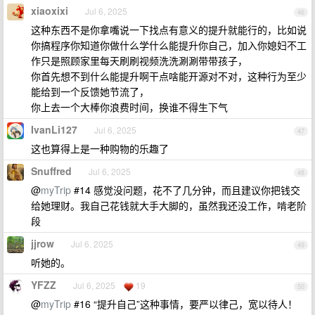
xiaoxixi
Jul 6, 2025
46
这种东西不是你拿嘴说一下找点有意义的提升就能行的，比如说
你搞程序你知道你做什么学什么能提升你自己，加入你媳妇不工
作只是照顾家里每天刷刷视频洗洗涮涮带带孩子，
你首先想不到什么能提升啊干点啥能开源对不对，这种行为至少
能给到一个反馈她节流了，
你上去一个大棒你浪费时间，换谁不得生下气
IvanLi127
Jul 6, 2025
47
这也算得上是一种购物的乐趣了
Snuffred
Jul 6, 2025
48
@
myTrip
#14 感觉没问题，花不了几分钟，而且建议你把钱交
给她理财。我自己花钱就大手大脚的，虽然我还没工作，啃老阶
段
jjrow
Jul 6, 2025
49
听她的。
YFZZ
Jul 6, 2025
19
50
@
myTrip
#16 “提升自己”这种事情，要严以律己，宽以待人！