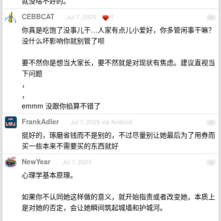
就没啥不好的。
CEBBCAT
Jul 7, 2025
1
64
你真是吃饱了没事儿干…人家有点儿小爱好，你多管闲事干嘛？
没什么坏影响你就别管了呗
要不然你是想当大家长，要不然就是对现状有焦虑。建议直视当
下问题
，
，
emmm 没跟你掐算不错了
FrankAdler
Jul 7, 2025 via Android
65
挺好的，琢磨省钱而不是别的，不过尽量别让她最后为了用券而
买一些本来不需要买的东西就好
NewYear
Jul 7, 2025
66
心理学基本原理。
如果你不认同她这样做的意义，就开始指责或者改变她，本质上
是对她的否定，会让她瞬间筑起城墙和护城河。