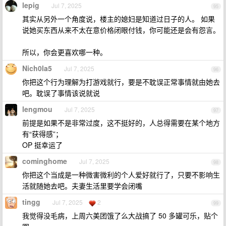
lepig
Jul 7, 2025
95
其实从另外一个角度说，楼主的媳妇是知道过日子的人。 如果
说她买东西从来不太在意价格闭眼付钱，你可能还是会有怨言。
所以，你会更喜欢哪一种。
Nich0la5
Jul 7, 2025
96
你把这个行为理解为打游戏就行，要是不耽误正常事情就由她去
吧。耽误了事情该说就说
lengmou
Jul 7, 2025
97
前提是如果不是非常过度，这不挺好的，人总得需要在某个地方
有“获得感”；
OP 挺幸运了
cominghome
Jul 7, 2025
98
你把这个当成是一种微害微利的个人爱好就行了，只要不影响生
活就随她去吧。夫妻生活里要学会闭嘴
tingg
Jul 7, 2025
2
99
我觉得没毛病，上周六美团饿了么大战搞了 50 多罐可乐，贴个