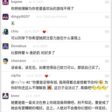
hxpmc
Jul 6, 2025
39
你把他理解为你老婆喜欢玩的游戏不得了
dingyi9257
Jul 6, 2025 via Android
40
无
chiu
Jul 6, 2025
2
41
可以列举下你希望她把注意力放在什么事情上
Donahue
Jul 6, 2025
42
比那种要 lv 香奶奶 的好多了
chenstor
Jul 6, 2025
43
该省省，该花花。如果觉得自己财力可以，那就自己买了。
vipfts
Jul 6, 2025
6
44
@
myTrip
#2 "你要是足够有钱, 我用得着总是想着节俭吗!
为
你好你还这么不理解我
, 这日子没法过了, 离婚吧!
"
kneo
Jul 6, 2025
45
她要是能一直关注在券上你就烧香拜佛吧，别不知足。要是戒了
她会有更糟糕的嗜好。总之，人绝对不会像你幻想的一样变好。