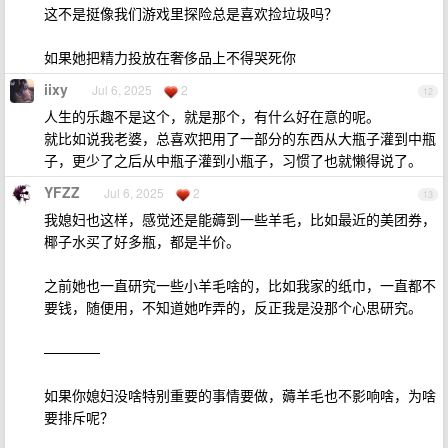
这不是挺像我们游戏里探险总是喜欢捡垃圾吗？
如果她把精力投放在奢侈品上不得哭死你
iixy
Jul 6, 2025
2
12
人生的乐趣不是这个，就是那个，有什么好在意的呢。
就比如说我老婆，总喜欢把用了一部分的东西从大瓶子灌到中瓶
子，更少了之后从中瓶子灌到小瓶子，习惯了也就懒得说了。
YFZZ
Jul 6, 2025
2
13
我媳妇也这样，感觉还是能薅到一些羊毛，比如最近的美团券，
椰子水买了好多瓶，都是半价。
之前她也一直研究一些小羊毛啥的，比如我家的纸巾，一直都不
要钱，随便用，不知道她咋弄的，反正我是没那个心思研究。
————
如果你媳妇没啥特别重要的事情要做，薅羊毛也不影响啥，为啥
要排斥呢？