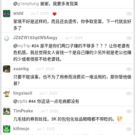
@
g1eny0ung
谢谢，我要多发现美
wtdd
Jul 7, 2025
1
78
家境不好是这样的，而且还会遗传，你争取变富，下一代就会好
多了
JZ8ZW193q6W9Awgy
Jul 7, 2025
79
@
myTrip
#24 是不是你们两口子赚的不够多 ？？？让你老婆有
危机感，我总觉得女人省钱一个是自己赚的少另外就是老公也赚
的少或者很抠不给老婆钱。
xuanbg
Jul 7, 2025
80
只要不耽误事，也不为了用券而消费买一堆没用的，那你管他做
甚？
lingxiaoli
Jul 7, 2025
81
@
vipfts
#44 你这话一点毛病都没有
TimPeake
Jul 7, 2025
82
几毛钱的券到处找，3K 的包包化妆品眼睛都不带眨的。
killmojo
Jul 7, 2025
83