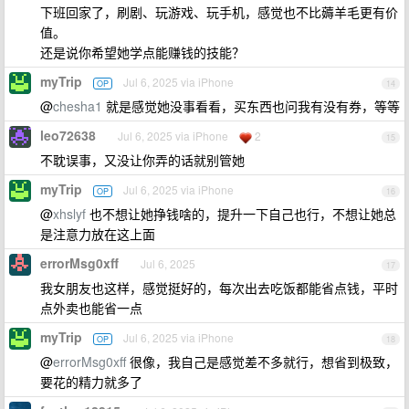
下班回家了，刷剧、玩游戏、玩手机，感觉也不比薅羊毛更有价
值。
还是说你希望她学点能赚钱的技能？
myTrip
Jul 6, 2025 via iPhone
OP
14
@
chesha1
就是感觉她没事看看，买东西也问我有没有券，等等
leo72638
Jul 6, 2025 via iPhone
2
15
不耽误事，又没让你弄的话就别管她
myTrip
Jul 6, 2025 via iPhone
OP
16
@
xhslyf
也不想让她挣钱啥的，提升一下自己也行，不想让她总
是注意力放在这上面
errorMsg0xff
Jul 6, 2025
17
我女朋友也这样，感觉挺好的，每次出去吃饭都能省点钱，平时
点外卖也能省一点
myTrip
Jul 6, 2025 via iPhone
OP
18
@
errorMsg0xff
很像，我自己是感觉差不多就行，想省到极致，
要花的精力就多了