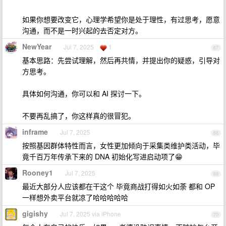
如果你想要改变它，心理学希望你是处于理性，有过思考，愿意
沟通，而不是一时兴起的去否定对方。
NewYear
Jul 7, 2025
1
67
基本思路：先尝试理解，然后再共情，并提出你的疑惑，引导对
方思考。
具体如何沟通，你可以和 AI 探讨一下。
不要再乱搞了，你这样真的很冒犯。
inframe
Jul 7, 2025
68
按照基因群体特性而言，女性更加倾向于采集类维护类活动，毕
竟千百万年传承下来的 DNA 初始化写进启动项了😁
Rooney1
Jul 7, 2025
69
最近大部分人应该都在干这个 毕竟商战打得如火如荼 都和 OP
一样想外卖平台就凉了哈哈哈哈哈
gigishy
Jul 7, 2025 via iPhone
70