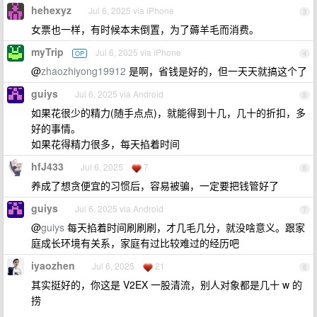
hehexyz
Jul 6, 2025 via iPhone
3
女票也一样，有时候本末倒置，为了薅羊毛而消费。
myTrip
Jul 6, 2025 via iPhone
OP
4
@
zhaozhiyong19912
是啊，省钱是好的，但一天天就搞这个了
guiys
Jul 6, 2025 via Android
5
如果花很少的精力(随手点点)，就能得到十几，几十的折扣，多
好的事情。
如果花得精力很多，每天掐着时间
hfJ433
Jul 6, 2025
7
6
养成了想贪便宜的习惯后，容易被骗，一定要把钱管好了
guiys
Jul 6, 2025 via Android
7
@
guiys
每天掐着时间刷刷刷，才几毛几分，就没啥意义。跟家
庭成长环境有关系，家庭有过比较难过的经历吧
iyaozhen
Jul 6, 2025
21
8
其实挺好的，你这是 V2EX 一股清流，别人对象都是几十 w 的
捞