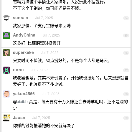
有精力搞这个事情让人家搞呗，人家乐此不疲就行。
不干这个干别的，你可能还是看不惯。
sunrain
Jul 7, 2025
84
我家那位四个支付宝账号来回薅
AndyChina
Jul 7, 2025
85
这多好, 比琢磨理财投资好
superkeke
Jul 7, 2025
86
只要时间不值钱，省点挺好的，不是每个人都是马云。
tutou
Jul 7, 2025
87
我老婆也是，其实本末倒置了。开始我也挺烦的，后来想想就当
爱好了，也浪费不了多少钱。
yakun4566
Jul 7, 2025
88
@
xixibb
真是，每天要有十万入账还会去薅羊毛吗，还不是赚的
少
Jaosn
Jul 7, 2025
89
你赚的钱能抵消她的不安就解决了