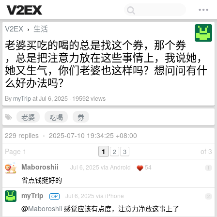
V2EX
生活
›
老婆买吃的喝的总是找这个券，那个券
，总是把注意力放在这些事情上，我说她，
她又生气，你们老婆也这样吗？想问问有什
么好办法吗？
By
myTrip
at Jul 6, 2025 · 19592 views
老婆
吃喝
券
229 replies
•
2025-07-10 19:34:25 +08:00
Page 1
1
of 3
2
3
Maboroshii
Jul 6, 2025 via Android
54
1
省点钱挺好的
myTrip
Jul 6, 2025 via iPhone
OP
2
@
Maboroshii
感觉应该有点度，注意力净放这事上了