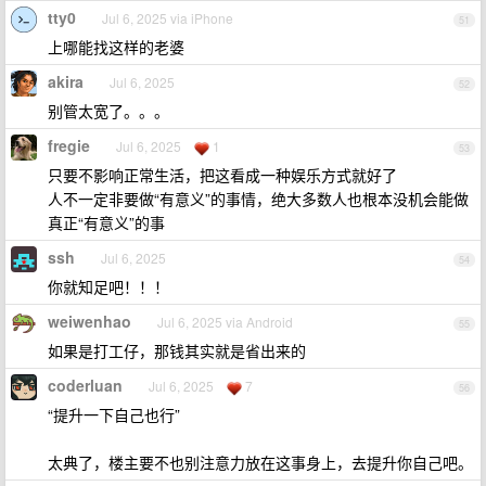
tty0
Jul 6, 2025 via iPhone
51
上哪能找这样的老婆
akira
Jul 6, 2025
52
别管太宽了。。。
fregie
Jul 6, 2025
1
53
只要不影响正常生活，把这看成一种娱乐方式就好了
人不一定非要做“有意义”的事情，绝大多数人也根本没机会能做
真正“有意义”的事
ssh
Jul 6, 2025
54
你就知足吧！！！
weiwenhao
Jul 6, 2025 via Android
55
如果是打工仔，那钱其实就是省出来的
coderluan
Jul 6, 2025
7
56
“提升一下自己也行”
太典了，楼主要不也别注意力放在这事身上，去提升你自己吧。