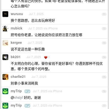
每个人有自己的快乐。如果 op 老婆没耽误事情，不随她怎么开
心怎么做吗？
wuruxu
Jul 7, 2025
71
换个思路想，总比去玩麻将好
rrubick
Jul 7, 2025 via iPhone
72
把号给你老婆，让她说说你应该把注意力放在哪
kergee
Jul 7, 2025
73
说不定这也是一种乐趣
bk201
Jul 7, 2025
1
74
不太明白你的心理，替你省钱不是好事吗？你遇到那种不找优
惠，哪个贵买哪个的咋整。
charlie21
Jul 7, 2025
75
别拿小事来消耗我
myTrip
Jul 7, 2025 via iPhone
OP
76
@
xhslyf
好的，谢谢
myTrip
Jul 7, 2025 via iPhone
OP
77