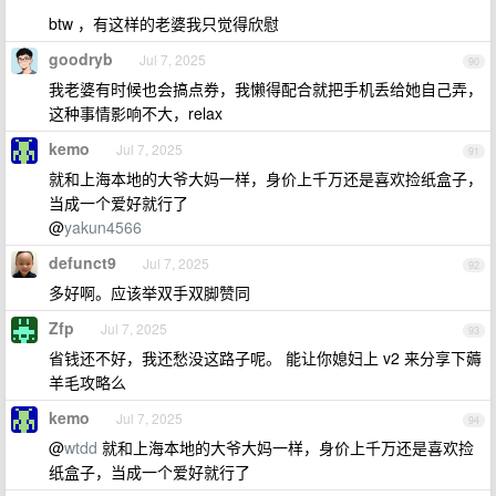
btw ，有这样的老婆我只觉得欣慰
goodryb
Jul 7, 2025
90
我老婆有时候也会搞点券，我懒得配合就把手机丢给她自己弄，
这种事情影响不大，relax
kemo
Jul 7, 2025
91
就和上海本地的大爷大妈一样，身价上千万还是喜欢捡纸盒子，
当成一个爱好就行了
@
yakun4566
defunct9
Jul 7, 2025
92
多好啊。应该举双手双脚赞同
Zfp
Jul 7, 2025
93
省钱还不好，我还愁没这路子呢。 能让你媳妇上 v2 来分享下薅
羊毛攻略么
kemo
Jul 7, 2025
94
@
wtdd
就和上海本地的大爷大妈一样，身价上千万还是喜欢捡
纸盒子，当成一个爱好就行了