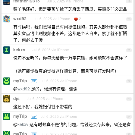
feather12315
Jul 6, 2025 via iPhone
19
薅羊毛还好，但是要预防捡了芝麻丢了西瓜，买很多非必需品
wxd92
Jul 6, 2025 via iPhone
2
20
有时候吧，我们觉得自己时间挺值钱的，其实大部分都不值钱
其实省点钱比刷视频也不差，这都是个人自由，累了就不折腾
了，何必去干涉
kekxv
Jul 6, 2025 via iPhone
21
说句不爱听的，你每天给他一万零花钱，她可能就不会这样了
（她可能觉得真的觉得这样很划算，而且可以打发时间）
myTrip
Jul 6, 2025 via iPhone
OP
22
@
wxd92
是的，想想有道理，谢谢
djs
Jul 6, 2025 via iPhone
23
这还不好，我媳妇付钱不带看的
myTrip
Jul 6, 2025 via iPhone
OP
24
@
kekxv
这有时候真不是钱的问题，给钱还会存起来，省还是省
myTrip
Jul 6, 2025 via iPhone
OP
25