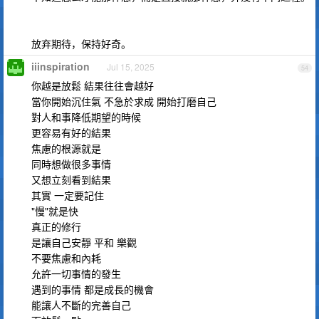
放弃期待，保持好奇。
iiinspiration
Jul 15, 2025
54
你越是放鬆 結果往往會越好
當你開始沉住氣 不急於求成 開始打磨自己
對人和事降低期望的時候
更容易有好的結果
焦慮的根源就是
同時想做很多事情
又想立刻看到結果
其實 一定要記住
"慢"就是快
真正的修行
是讓自己安靜 平和 樂觀
不要焦慮和內耗
允許一切事情的發生
遇到的事情 都是成長的機會
能讓人不斷的完善自己