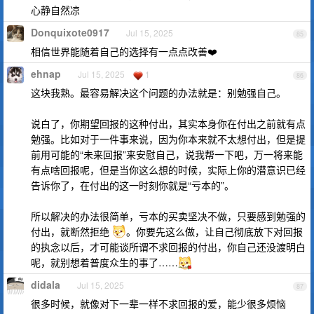
心静自然凉
Donquixote0917
Jul 15, 2025
85
相信世界能随着自己的选择有一点点改善❤️
ehnap
Jul 15, 2025
1
86
这块我熟。最容易解决这个问题的办法就是：别勉强自己。
说白了，你期望回报的这种付出，其实本身你在付出之前就有点
勉强。比如对于一件事来说，因为你本来就不太想付出，但是提
前用可能的“未来回报”来安慰自己，说我帮一下吧，万一将来能
有点啥回报呢，但是当你这么想的时候，实际上你的潜意识已经
告诉你了，在付出的这一时刻你就是“亏本的”。
所以解决的办法很简单，亏本的买卖坚决不做，只要感到勉强的
付出，就断然拒绝
。你要先这么做，让自己彻底放下对回报
的执念以后，才可能谈所谓不求回报的付出，你自己还没渡明白
呢，就别想着普度众生的事了……
didala
Jul 15, 2025
87
很多时候，就像对下一辈一样不求回报的爱，能少很多烦恼