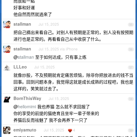
而放鬆一點
好事和好運
他自然而然就過來了
stallman
Jul 15, 2025
55
把自己摘出来看自己。对别人有预期是正常的，别人没有按预期
进行也是正常的。再看看自己从中收获了什么。
stallman
Jul 15, 2025 via iPhone
56
@
stallman
至于如何达成，只有事上练
LLLeo
Jul 15, 2025
57
就像炒股，不及预期就肯定痛苦烦恼，除非你把放进去的钱不当
回事。回到问题本身，我觉得这就是成长成熟的过程吧，我也是
这样的，笑笑就过去了。
BornThisWay
Jul 15, 2025
58
@
hellomimi
我也养猫 怎么就不求回报了
你的享受的前提的猫绝育且坐牢一辈子带来的
养猫后反而祛魅了 我不会再养下一只了
emiyamuto
Jul 15, 2025
4
59