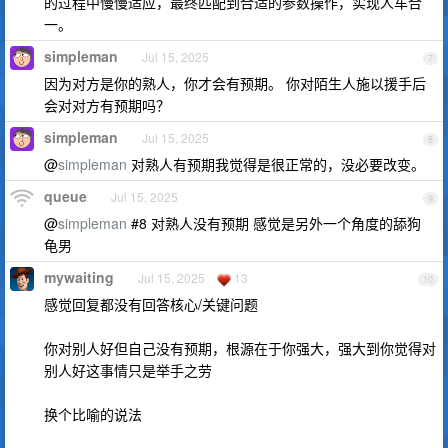
的过程中慢慢适应，最终匹配到合适的参数操作，实现人车合
一。
simpleman
Jul 15, 2025
7
因为对方是你的熟人，你才会有预期。 你对陌生人施以援手后
会对对方有预期吗？
simpleman
Jul 15, 2025
8
@
simpleman
对熟人有预期我觉得是很正常的，没必要改变。
queue
Jul 15, 2025
9
@
simpleman
#8 对熟人没有预期 感觉是另外一个角度的舔狗
龟男
mywaiting
Jul 15, 2025
13
10
感觉回复都没有回答核心/关键问题
你对别人好但自己没有预期，根源在于你强大，强大到你觉得对
别人好这事情只是举手之劳
换个比喻的说法