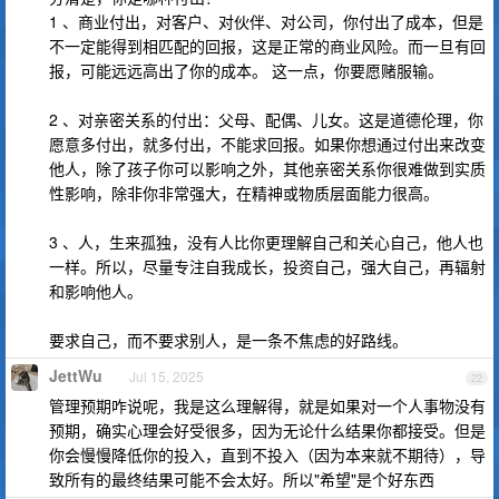
1 、商业付出，对客户、对伙伴、对公司，你付出了成本，但是
不一定能得到相匹配的回报，这是正常的商业风险。而一旦有回
报，可能远远高出了你的成本。 这一点，你要愿赌服输。
2 、对亲密关系的付出：父母、配偶、儿女。这是道德伦理，你
愿意多付出，就多付出，不能求回报。如果你想通过付出来改变
他人，除了孩子你可以影响之外，其他亲密关系你很难做到实质
性影响，除非你非常强大，在精神或物质层面能力很高。
3 、人，生来孤独，没有人比你更理解自己和关心自己，他人也
一样。所以，尽量专注自我成长，投资自己，强大自己，再辐射
和影响他人。
要求自己，而不要求别人，是一条不焦虑的好路线。
JettWu
Jul 15, 2025
22
管理预期咋说呢，我是这么理解得，就是如果对一个人事物没有
预期，确实心理会好受很多，因为无论什么结果你都接受。但是
你会慢慢降低你的投入，直到不投入（因为本来就不期待），导
致所有的最终结果可能不会太好。所以"希望"是个好东西