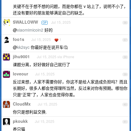
关键不在于想不想的问题，而是你都在 v 站上了，说明不小了，
还没有要好的朋友能够满足自己的缺乏。
SWALLOWW
Jul 15, 2025
OP
36
@
xiaomimicoin2
好的
foo1s
Jul 15, 2025
1
37
@
kk2syc
你最好是在说开车🤔
jihu9001
Jul 15, 2025 via iPhone
38
课题分离，好好做好自己就行了
loveour
Jul 15, 2025
39
反过来想，人家不需要你好，你这不是给人家造成负担吗？而且
长期好，很多人都会觉得理所当然，反过来对你有预期。哪怕你
只是“正常”了，人家也会觉得你差。
CloudMx
Jul 15, 2025
40
你只是想利益交换.
pkoukk
Jul 15, 2025
41
养只猫