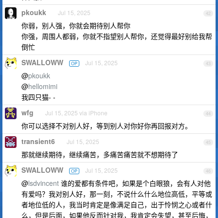
pkoukk
Jul 15, 2025
42
你弱，别人强，你就会期待别人帮你
你强，周围人都弱，你就不指望别人帮你，还觉得最好别给我帮
倒忙
SWALLOWW
Jul 15, 2025
OP
43
@
pkoukk
@
hellomimi
我四只猫- -
wfg
Jul 15, 2025 via iPhone
44
你可以选择不对别人好，等到别人对你好你再回报对方。
transient6
Jul 15, 2025
45
那就继续期待，继续痛苦，多痛苦痛苦就不想期待了
SWALLOWW
Jul 15, 2025
OP
46
@
lsdvincent
谁的爱都有条件吧，如果是个白眼狼，会有人对他
有爱吗？我对别人好，那一刻，不说什么什么地位高低，平等或
者地位低的人，我当时肯定是像满足自己，出于怜悯之心或者什
么，但是后面，如果他反而针对我，我肯定会失望，甚至后悔，