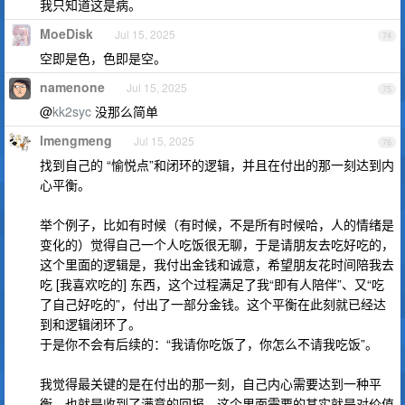
我只知道这是病。
MoeDisk
Jul 15, 2025
74
空即是色，色即是空。
namenone
Jul 15, 2025
75
@
kk2syc
没那么简单
lmengmeng
Jul 15, 2025
76
找到自己的 “愉悦点”和闭环的逻辑，并且在付出的那一刻达到内
心平衡。
举个例子，比如有时候（有时候，不是所有时候哈，人的情绪是
变化的）觉得自己一个人吃饭很无聊，于是请朋友去吃好吃的，
这个里面的逻辑是，我付出金钱和诚意，希望朋友花时间陪我去
吃 [我喜欢吃的] 东西，这个过程满足了我“即有人陪伴”、又“吃
了自己好吃的”，付出了一部分金钱。这个平衡在此刻就已经达
到和逻辑闭环了。
于是你不会有后续的：“我请你吃饭了，你怎么不请我吃饭”。
我觉得最关键的是在付出的那一刻，自己内心需要达到一种平
衡，也就是收到了满意的回报，这个里面需要的其实就是对价值