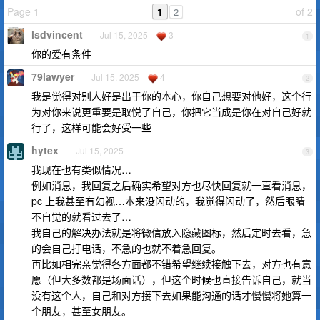
Page 1
1
of 2
2
lsdvincent
Jul 15, 2025
3
1
你的爱有条件
79lawyer
Jul 15, 2025
4
2
我是觉得对别人好是出于你的本心，你自己想要对他好，这个行
为对你来说更重要是取悦了自己，你把它当成是你在对自己好就
行了，这样可能会好受一些
hytex
Jul 15, 2025
3
我现在也有类似情况…
例如消息，我回复之后确实希望对方也尽快回复就一直看消息，
pc 上我甚至有幻视…本来没闪动的，我觉得闪动了，然后眼睛
不自觉的就看过去了…
我自己的解决办法就是将微信放入隐藏图标，然后定时去看，急
的会自己打电话，不急的也就不着急回复。
再比如相完亲觉得各方面都不错希望继续接触下去，对方也有意
愿（但大多数都是场面话），但这个时候也直接告诉自己，就当
没有这个人，自己和对方接下去如果能沟通的话才慢慢将她算一
个朋友，甚至女朋友。