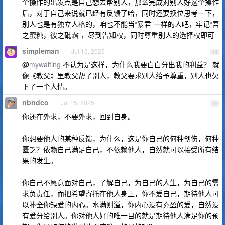
个操作的出发点是自己想去帮别人，那么完成对别人好这个操作
后，对于自己来说就已经有反馈了哈，同时还要换位思考一下，
别人也是有独立人格的，咱也不能当“暴君”一样的人吧，牢记“吾
之蜜糖，彼之砒霜”，尽到告知权，同时尊重别人的选择权即可
simpleman
Jul 15, 2025
14
@
mywaiting
不认为是这样，为什么我要白白分出我的利益？ 就
像《教父》里教父帮了别人，教父要求别人给予尊重，别人也欠
下了一个人情。
nbndco
Jul 15, 2025
15
你还在外求，不要外求，回到自身。
你想要他人的某种反馈，为什么，这是你自己的何种创伤，何种
匮乏？依赖自己满足自己，不依赖他人，自然就可以接受所有结
果的发生。
你自己不愿意面对自己，了解自己，为自己的人生，为自己的需
求负责任，而把希望寄托在他人身上，你不爱自己，期待他人可
以补全你缺爱的内心。水满则溢，你内心没有充盈的爱，自然没
有爱分给别人。你对他人好的唯一目的就是期待他人满足你的预