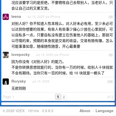
况应该要学习的是拒绝，不要牺牲自己去帮别人，当老好人，只
会让自己过的又累又苦。
leena
Jul 15, 2025 via iPhone
98
对别人好？你不知道人性本贱么，对人好未必有用，至少未必可
以达到你想要的效果，有些人有些事少操心少放在心里就好，可
以自私多一点，只要自私没有建立在伤害他人的基础上，那就可
以尽情的来，预期的本身就是交易的收益，交易有赔有赚，怎么
可能事事如意，随缘随性随意，开心最重要
lovepocky
Jul 15, 2025 via iPhone
99
因为你没有《对别人好》的能力。
不是你转换思想就能行的，当你有一万的时候，给别人十块钱就
不会有期待。当你只有一百的时候，给 10 块就是一榔头了
Rorysky
Jul 15, 2025
100
无欲则刚
Page 1
1
of 2
2
© 2026 V2EX · 191ms · 3.9.8.5
About
·
Language