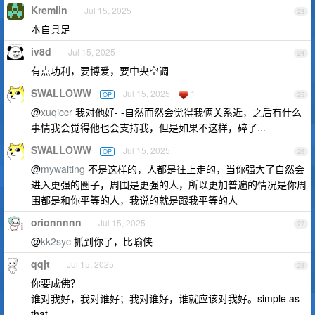
Kremlin
Jul 15, 2025
23
本自具足
iv8d
Jul 15, 2025
24
有点功利，要博爱，要中央空调
SWALLOWW
Jul 15, 2025
1
OP
25
@
xuqiccr
我对他好- -自然而然会觉得我俩关系近，之后有什么
事情我会觉得他也会支持我，但是如果不这样，碎了...
SWALLOWW
Jul 15, 2025
OP
26
@
mywaiting
不是这样的，人都是往上走的，当你强大了自然会
进入更强的圈子，周围是更强的人，所以更加普遍的情况是你周
围都是和你平等的人，我说的就是跟我平等的人
orionnnnn
Jul 15, 2025
27
@
kk2syc
抓到你了，比喻侠
qqjt
Jul 15, 2025
28
你要成佛？
谁对我好，我对谁好；我对谁好，谁就应该对我好。simple as
that