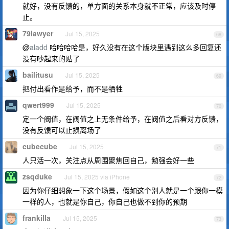
就好，没有反馈的，单方面的关系本身就不正常，应该及时停
止。
79lawyer
Jul 15, 2025
68
@
aladd
哈哈哈哈是，好久没有在这个版块里遇到这么多回复还
没有吵起来的贴了
bailitusu
Jul 15, 2025
69
把付出看作是给予，而不是牺牲
qwert999
Jul 15, 2025
70
定一个阀值，在阀值之上无条件给予，在阀值之后看对方反馈，
没有反馈可以止损离场了
cubecube
Jul 15, 2025
71
人只活一次，关注点从周围聚焦回自己，勉强会好一些
zsqduke
Jul 15, 2025 via iPhone
72
因为你仔细想象一下这个场景，假如这个别人就是一个跟你一模
一样的人，也就是你自己，你自己也做不到你的预期
frankilla
Jul 15, 2025
73