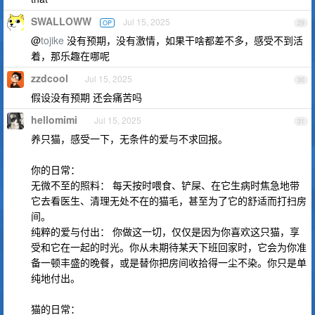
SWALLOWW
Jul 15, 2025
OP
29
@
tojike
没有预期，没有激情，如果干啥都差不多，感受不到活
着，那乐趣在哪呢
zzdcool
Jul 15, 2025
30
假设没有预期 还会痛苦吗
hellomimi
Jul 15, 2025
31
养只猫，感受一下，无条件的爱与不求回报。
你的日常：
无微不至的照料： 每天按时喂食、铲屎、在它生病时焦急地带
它去看医生、清理无处不在的猫毛，甚至为了它的舒适而打扫房
间。
纯粹的爱与付出： 你做这一切，仅仅是因为你喜欢这只猫，享
受和它在一起的时光。你从未期待某天下班回家时，它会为你准
备一顿丰盛的晚餐，或是替你把房间收拾得一尘不染。你只是单
纯地付出。
猫的日常：