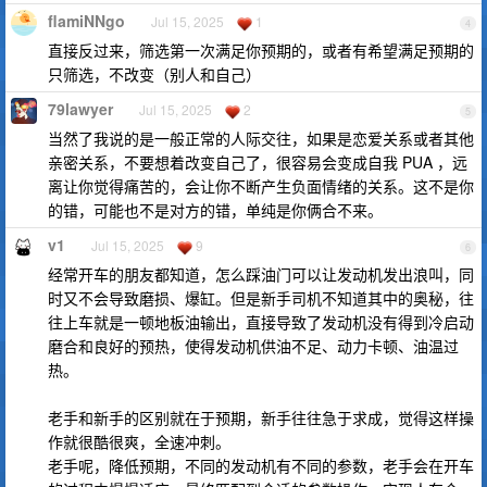
flamiNNgo
Jul 15, 2025
1
4
直接反过来，筛选第一次满足你预期的，或者有希望满足预期的
只筛选，不改变（别人和自己）
79lawyer
Jul 15, 2025
2
5
当然了我说的是一般正常的人际交往，如果是恋爱关系或者其他
亲密关系，不要想着改变自己了，很容易会变成自我 PUA ，远
离让你觉得痛苦的，会让你不断产生负面情绪的关系。这不是你
的错，可能也不是对方的错，单纯是你俩合不来。
v1
Jul 15, 2025
9
6
经常开车的朋友都知道，怎么踩油门可以让发动机发出浪叫，同
时又不会导致磨损、爆缸。但是新手司机不知道其中的奥秘，往
往上车就是一顿地板油输出，直接导致了发动机没有得到冷启动
磨合和良好的预热，使得发动机供油不足、动力卡顿、油温过
热。
老手和新手的区别就在于预期，新手往往急于求成，觉得这样操
作就很酷很爽，全速冲刺。
老手呢，降低预期，不同的发动机有不同的参数，老手会在开车