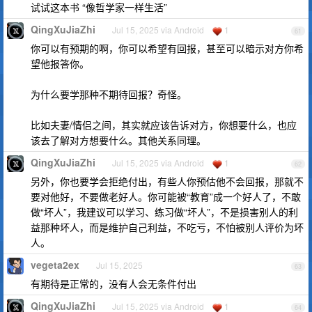
试试这本书 “像哲学家一样生活”
QingXuJiaZhi
Jul 15, 2025 via Android
1
61
你可以有预期的啊，你可以希望有回报，甚至可以暗示对方你希
望他报答你。
为什么要学那种不期待回报？奇怪。
比如夫妻/情侣之间，其实就应该告诉对方，你想要什么，也应
该去了解对方想要什么。其他关系同理。
QingXuJiaZhi
Jul 15, 2025 via Android
1
62
另外，你也要学会拒绝付出，有些人你预估他不会回报，那就不
要对他好，不要做老好人。你可能被“教育”成一个好人了，不敢
做“坏人”，我建议可以学习、练习做“坏人”，不是损害别人的利
益那种坏人，而是维护自己利益，不吃亏，不怕被别人评价为坏
人。
vegeta2ex
Jul 15, 2025
63
有期待是正常的，没有人会无条件付出
QingXuJiaZhi
Jul 15, 2025 via Android
1
64