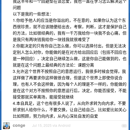
我这半年和一个回避型在谈恋爱，我也一直在学习怎么解决这个
问题
以下是我的一些想法：
1.你给予他人的应当是你溢出的，不在意的，如果你认为这个东
西很珍贵，就不应该随便给出去，考察，判断，这才是保护自己
的方法，比如很经典的，我有一千万我给你一块我不会心痛，但
是我只有两块钱我给你一块钱我就很难受了
2.你能决定的只有你自己怎么做，你可以选择付出，但是无法决
定别人怎么对你，你能做的是在对方给出回应后（包括不回应也
是一种回应），决定自己继续怎么做，这是你自己能做到的，也
就是在这个问题上最经典的方法论：课题分离
3.允许这个世界不按照自己的意愿运行，我很多时候会觉得，我
这样做了再要求你这样做很合理，但是这个世界上即使你说合
理，也有人不会这样做，因为每个人的理是不一样的，你能做的
是在这个对方不按照你的意愿运行后，决定，你能否接受，不能
接受那就买单离场，能接受就继续
4.本自具足，这个也有很多人说了，从向外求转为向内求，不要
祈求别人给你什么，不要交换，让自己给自己，比如爱比如关心
比如照顾，努力向内求，从内心深处自发的自爱
conge
Jul 15, 2025 via Android
60