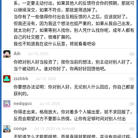
系，一定要主动付出，如果其他人的反馈符合你的预期，那就可
以继续深交，如果不符合，那就是筛选掉了。
当你有了一些值得你付出会互相反馈的人之后，应该就好了。
但我还没有，因为我这个想法也挺严重的，如果从我自己出发，
就太功利了，如果等别人找你，别人凭什么找你呢，成年人都有
自己的社交圈了，很难扩展的。
我也不知道我在说什么玩意，将就看看吧😫
Aih
Jul 15, 2025
50
你把对别人好当投资了；按你当前的想法，别主动对别人好了，
当个被动的人。谁对你好了，你再好好回馈他吧。
zzzbbb
Jul 15, 2025
51
你要想办法证明：你对别人好，无论别人什么回应，你自己都是
获利的。
nedqqcc
Jul 15, 2025
52
你得走出来，格局放大，你对着多个人输出爱，就不求回报了，
反而会期望对方不要那么热情，让你有足够时间对别人付出
conge
Jul 15, 2025 via Android
53
不知道怎么才能那样想，而是直接就那样想，并没有中间过程。