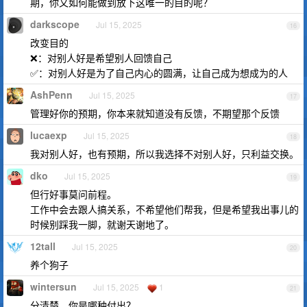
期，你又如何能做到放下这唯一的目的呢？
darkscope
Jul 15, 2025
16
改变目的
❌：对别人好是希望别人回馈自己
✅：对别人好是为了自己内心的圆满，让自己成为想成为的人
AshPenn
Jul 15, 2025
17
管理好你的预期，你本来就知道没有反馈，不期望那个反馈
lucaexp
Jul 15, 2025
18
我对别人好，也有预期，所以我选择不对别人好，只利益交换。
dko
Jul 15, 2025
19
但行好事莫问前程。
工作中会去跟人搞关系，不希望他们帮我，但是希望我出事儿的
时候别踩我一脚，就谢天谢地了。
12tall
Jul 15, 2025
20
养个狗子
wintersun
Jul 15, 2025
1
21
分清楚，你是哪种付出？