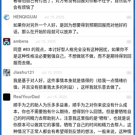
者哪怕自己有付出了，对方有没有回报对你都不在乎，自然就不
会有烦恼了
HENQIGUAI
Jul 15, 2025
94
如果你对另外一个人好，是因为想要得到预期回报而对他好的
话，那么在开始阶段就可以放弃了。
ambeta
Jul 15, 2025
95
同意 #83 的观点，本讨好型人格完全没有这种困扰，如果你不
是这种性格没必要勉强自己，不想做就不做，而不是期待得到回
报而去做。
Jiashu121
Jul 15, 2025
96
我是基于对人好，这件事情本身就是值得的（给我一点情绪价
值，并且没有损害我太多的利益），这样我就乐意去做了。
RealYourDad
Jul 15, 2025
97
顺手为之的助人为乐多多益善，顺手为之对你来说没有什么成
本，你也不需要抱有什么期待，想得到什么回馈。但是要牺牲自
己的时间精力去帮助别人，注意我这里指的是“牺牲”，也就是说
你原本可以做其它的事情，牺牲了自己的时间和精力去帮人，这
种情况下正常人都会有希望得到反馈的想法，一般来说，这种情