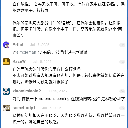
自在随性： 它每天吃了睡，睡了吃，有时在家中疯狂“跑酷”，偶
尔磨磨爪子，拉拉屎。
偶尔的亲昵与大部分时间的“自我”： 它偶尔会粘着你，让你撸一
把，但更多时候，它像个小主子一样，高傲地俯视着你这个“两
脚兽”。
Arthit
Jul 15, 2025
32
@
simpleman
#7 有的，希望能说一声谢谢
KazeW
Jul 15, 2025
33
在外面施舍的时候你心里有什么预期吗
不太可能对所有人都没有预期的，但是比较起来你就能知道差在
哪儿，降低过高预期就好很多了
xiaomimicoin2
Jul 15, 2025
34
哥们 你搜一下 no one is coming 在视频网站. 这个是积极心理学
somebody1
Jul 15, 2025
35
这种症结的根因在于缺乏，因为缺乏所以期待，所以希望可以一
换一的，满足自己的缺乏。