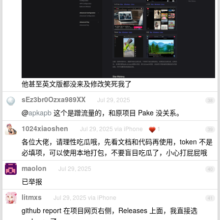
他甚至英文版都没来及修改笑死我了
sEz3br0Ozxa989XX
Jul 29, 2025
38
@
apkapb
这个是蹭流量的，和原项目 Pake 没关系。
1024xiaoshen
Jul 29, 2025 via iPhone
1
39
各位大佬，请理性吃瓜哦，先看文档和代码再使用，token 不是
必填项，可以使用本地打包，不要盲目吃瓜了，小心打屁屁哦
maolon
Jul 29, 2025
40
已举报
litmxs
Jul 29, 2025 via iPhone
41
github report 在项目网页右侧，Releases 上面，我直接选