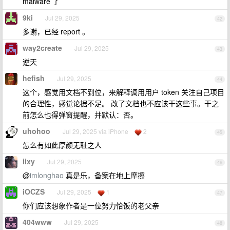
malware 了
9ki
Jul 29, 2025
42
多谢，已经 report 。
way2create
Jul 29, 2025
43
逆天
hefish
Jul 29, 2025
44
这个，感觉用文档不到位，来解释调用用户 token 关注自己项目
的合理性，感觉论据不足。 改了文档也不应该干这些事。干之
前怎么也得弹窗提醒，并默认：否。
uhohoo
Jul 29, 2025 via iPhone
2
45
怎么有如此厚颜无耻之人
iixy
Jul 29, 2025
46
@
imlonghao
真是乐，备案在地上摩擦
iOCZS
Jul 29, 2025
1
47
你们应该想象作者是一位努力恰饭的老父亲
404www
Jul 29, 2025
48