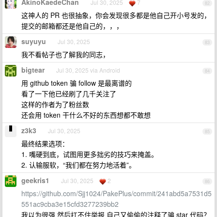
AkinoKaedeChan
Jul 30, 2025
7
82
这神人的 PR 也很抽象，你会发现很多都是他自己开小号发的，
提交的邮箱都还是他自己的，，，
suyuyu
Jul 30, 2025
83
我不看帖子也了解我的同志，
bigtear
Jul 30, 2025 via Android
84
用 github token 骗 follow 是最离谱的
看了一下他已经刷了几千关注了
这样的作者为了粉丝数
还会用 token 干什么不好的东西想都不敢想
z3k3
Jul 30, 2025
85
最终结果选项：
1. 嘴硬到底，试图用更多拙劣的技巧来掩盖。
2. 认输服软，“我们都在努力地活着”。
geekris1
Jul 30, 2025
2
86
https://github.com/Sjj1024/PakePlus/commit/241abd5a7531d5
551ac9cba3e15cfd3277239bb2
我以为很强 然后扛不住举报 自己又偷偷的注释了骗 star 代码？