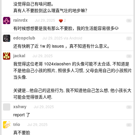
没觉得自己有啥问题。
真有人不要脸到这么理直气壮的地步嘛？
rainrdx
Jul 29, 2025
2
56
有时候想想要是我有那么不要脸，我的生活能容易很多🐶
edcopclub
Jul 29, 2025 via Android
57
还有快刷了近 1w 的 issues ，真不知道有什么意义。
jackal
Jul 29, 2025
58
我觉得这位老哥 1024xiaoshen 的头像可能不太合适, 不知道是
不是他自己小孩的照片, 照很多人习惯, 父母会用自己的小孩照片
当头像.
关键是...他自己的这些行为, 我不知道他自己怎么想, 他小孩长大
可能会觉得很丢人吧.
xshwy
Jul 29, 2025
59
report 了
trio
Jul 29, 2025
60
真不要脸