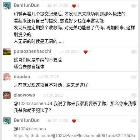
BenHunDun
Jul 30, 2025
4
68
稍微再看几个提交记录后, 才发现原来能功利到那么极致的.
看起来还有自己的提交, 想说好歹也在丰富功能.
发现只是定期换个收款码, 对无关功能删了代码, 再加回来, 这样
刷提交的.
人无语的时候是无语的.....
putaozhenhaochi
Jul 30, 2025
4
69
这哥们就是单纯的不要脸.
适合去做自媒体
nopdan
Jul 30, 2025
70
之前就发现这项目不对劲，原来是这样
xiaowowo
Jul 30, 2025
71
@
1024xiaoshen
#4 我说了你来我家我要杀了你，那么你来我家
我杀你就不犯法了？
BenHunDun
Jul 30, 2025
2
72
@
1024xiaoshen
https://github.com/Sjj1024/PakePlus/commit/8f1aeb62f175f2a