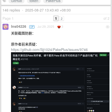
GitHub
token
PakePlus
146 replies
•
2025-08-27 13:43:40 +08:00
Page 1
1
of 2
2
lns04226
Jul 29, 2025
3
OP
1
关联截图防删：
原作者前来质疑：
https://github.com/Sjj1024/PakePlus/issues/9746