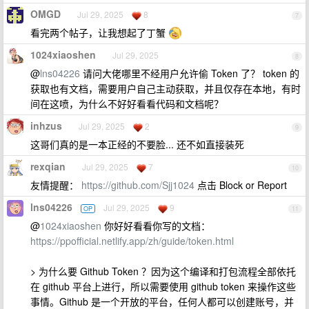
OMGD
Jul 29, 2025
8
7
看完两个帖子，让我想起了丁蟹
1024xiaoshen
Jul 29, 2025
8
@
lns04226
请问大佬哪里不经用户允许偷 Token 了？ token 的
获取也有文档，需要用户自己主动获取，并且仅存在本地，有时
间在这喷，为什么不好好看看代码和文档呢？
inhzus
Jul 29, 2025
2
9
这哥们真的是一本正经的不要脸... 还不如直接装死
rexqian
Jul 29, 2025
7
10
友情提醒：
https://github.com/Sjj1024
点击 Block or Report
lns04226
Jul 29, 2025
9
OP
11
@
1024xiaoshen
你好好看看你写的文档：
https://ppofficial.netlify.app/zh/guide/token.html
> 为什么要 Github Token ？因为这个编译和打包流程全部依托
在 github 平台上进行，所以需要使用 github token 来操作这些
事情。Github 是一个开放的平台，任何人都可以创建账号，并