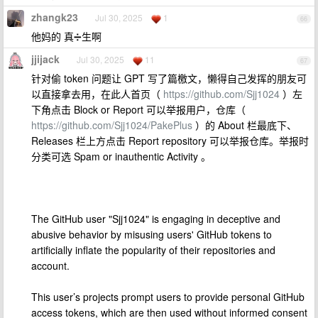
zhangk23
Jul 30, 2025
1
66
他妈的 真➗生啊
jjijack
Jul 30, 2025
11
67
针对偷 token 问题让 GPT 写了篇檄文，懒得自己发挥的朋友可
以直接拿去用，在此人首页（
https://github.com/Sjj1024
）左
下角点击 Block or Report 可以举报用户，仓库（
https://github.com/Sjj1024/PakePlus
）的 About 栏最底下、
Releases 栏上方点击 Report repository 可以举报仓库。举报时
分类可选 Spam or inauthentic Activity 。
The GitHub user "Sjj1024" is engaging in deceptive and
abusive behavior by misusing users' GitHub tokens to
artificially inflate the popularity of their repositories and
account.
This user’s projects prompt users to provide personal GitHub
access tokens, which are then used without informed consent