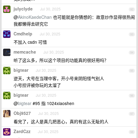
julyclyde
Jul 30, 2025
92
@
AkinoKaedeChan
也可能就是你猜想的：故意炒作显得很热闹
我都懒得去研究它
Cmdhelp
Jul 30, 2025
93
不加入 csdn 可惜
memcache
Jul 30, 2025
94
听了这么多，所以这个项目的功能真的很好用吗？
bigtear
Jul 30, 2025
95
逆天，大号在当理中客，开小号来阴阳怪气别人
小号控评被你玩的太溜了
bigtear
Jul 30, 2025
96
@
bigtear
#95 指 1024xiaoshen
Obj9527
Jul 30, 2025
97
看完了，这人是真几把恶心，真的有这么无耻的人
ZardCzz
Jul 30, 2025
98