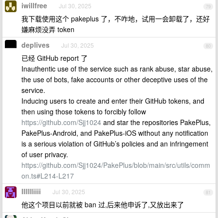
iwillfree
Jul 30, 2025
79
我下载使用这个 pakeplus 了，不咋地，试用一会卸载了，还好
嫌麻烦没弄 token
deplives
Jul 30, 2025
80
已经 GitHub report 了
Inauthentic use of the service such as rank abuse, star abuse,
the use of bots, fake accounts or other deceptive uses of the
service.
Inducing users to create and enter their GitHub tokens, and
then using those tokens to forcibly follow
https://github.com/Sjj1024
and star the repositories PakePlus,
PakePlus-Android, and PakePlus-iOS without any notification
is a serious violation of GitHub’s policies and an infringement
of user privacy.
https://github.com/Sjj1024/PakePlus/blob/main/src/utils/comm
on.ts#L214-L217
lllllliiii
Jul 30, 2025
81
他这个项目以前就被 ban 过,后来他申诉了,又放出来了