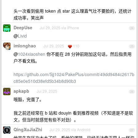
头一次看到偷用 token 点 star 这么理直气壮不要脸的，还统计
成功率，笑出声
DeepUse
Jul 29, 2025 via iPhone
24
@
Livid
imlonghao
Jul 29, 2025
110
25
@
1024xiaoshen
你不能在 28 分钟前刚加这句话，然后指责用
户不看文档。
https://github.com/Sjj1024/PakePlus/commit/49dd9484c2617b
c85e0e510d38efd5b34b8d90b3
apkapb
Jul 29, 2025
26
哦豁，完蛋了。
我之前还经常在 b 站和 douyin 看到推荐视频（不知道是不是软
文，但当时就感觉有些不对劲）。
QingXuJiaZhi
Jul 29, 2025 via Android
27
他是生存压力太大了吗，看他的逻辑，已经无法像正常人一样沟