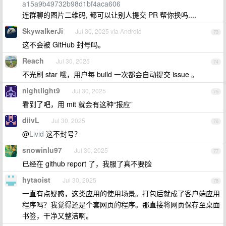
a15a9b49732b98d1bf4aca606
连群聊的图片二维码, 都可以让别人提交 PR 帮你换吗....
SkywalkerJi
Jul 30, 2025 via Android
73
这不会被 GitHub 封号吗。
Reach
Jul 30, 2025
74
不光刷 star 哦，用户每 build 一次都会自动提交 issue 。
nightlight9
Jul 30, 2025
75
看到了吧，用 mit 就会有这种“报应”
diivL
Jul 30, 2025
76
@
Livid
这不封号？
snowinlu97
Jul 30, 2025
77
已经在 github report 了，我服了真不要脸
hytaoist
Jul 30, 2025
78
一直有点疑惑，这类应用的使用场景。打包后就成了客户端应用
程序吗？我觉得还是个套网页的程序。那直接将网页保存至桌面
书签，干净又整洁啊。