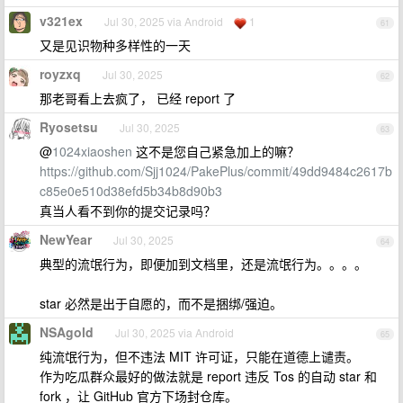
v321ex
Jul 30, 2025 via Android
1
61
又是见识物种多样性的一天
royzxq
Jul 30, 2025
62
那老哥看上去疯了， 已经 report 了
Ryosetsu
Jul 30, 2025
63
@
1024xiaoshen
这不是您自己紧急加上的嘛？
https://github.com/Sjj1024/PakePlus/commit/49dd9484c2617b
c85e0e510d38efd5b34b8d90b3
真当人看不到你的提交记录吗？
NewYear
Jul 30, 2025
64
典型的流氓行为，即便加到文档里，还是流氓行为。。。。
star 必然是出于自愿的，而不是捆绑/强迫。
NSAgold
Jul 30, 2025 via Android
65
纯流氓行为，但不违法 MIT 许可证，只能在道德上谴责。
作为吃瓜群众最好的做法就是 report 违反 Tos 的自动 star 和
fork ，让 GitHub 官方下场封仓库。