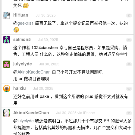
笑死
HiHuan
Jul 30, 2025
87
@
geekris1
简直无敌了，拿这个提交记录再举报他一次，妹的
salmon5
Jul 30, 2025
88
这个作者 1024xiaoshen 幸亏自己是程序员，如果是采购、销
售、工程人员 什么的，这种剑走偏锋的思维，绝对迟早会坐牢
julyclyde
Jul 30, 2025
89
@
AkinoKaedeChan
自己小号开发不算啥问题吧
用 pr 做项目管理呗
haixiu
Jul 30, 2025
90
还好之前用过 pake ，看到这个所谓的 plus 感觉不太对就没有
用
AkinoKaedeChan
Jul 30, 2025 via iPhone
91
@
julyclyde
我还没搞明白，不过那几十个有提交 PR 的账号大多
都挺诡异，包括莫名其妙的标题和无描述，几百个提交和大动干
戈的修改…