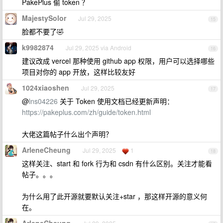
PakePlus 偷 token ？
MajestySolor
Jul 29, 2025
15
脸都不要了🤣
k9982874
Jul 29, 2025 via Android
16
建议改成 vercel 那种使用 github app 权限，用户可以选择哪些
项目对你的 app 开放，这样比较友好
1024xiaoshen
Jul 29, 2025
17
@
lns04226
关于 Token 使用文档已经更新声明：
https://pakeplus.com/zh/guide/token.html
大佬这篇帖子什么出个声明？
ArleneCheung
Jul 29, 2025
1
18
这样关注、start 和 fork 行为和 csdn 有什么区别。关注才能看
帖子。。。
为什么用了此开源就要默认关注+star ，那这样开源的意义何
在。