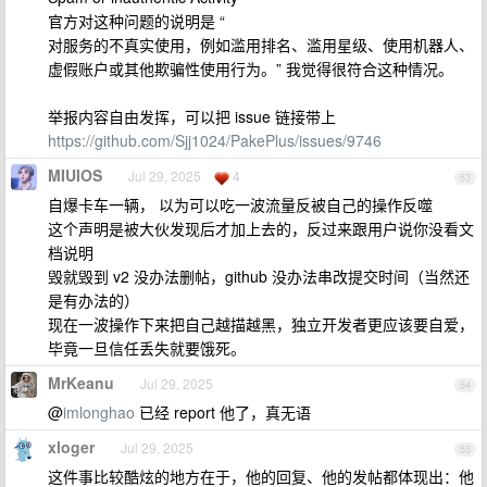
官方对这种问题的说明是 “
对服务的不真实使用，例如滥用排名、滥用星级、使用机器人、
虚假账户或其他欺骗性使用行为。” 我觉得很符合这种情况。
举报内容自由发挥，可以把 issue 链接带上
https://github.com/Sjj1024/PakePlus/issues/9746
MIUIOS
Jul 29, 2025
4
53
自爆卡车一辆， 以为可以吃一波流量反被自己的操作反噬
这个声明是被大伙发现后才加上去的，反过来跟用户说你没看文
档说明
毁就毁到 v2 没办法删帖，github 没办法串改提交时间（当然还
是有办法的）
现在一波操作下来把自己越描越黑，独立开发者更应该要自爱，
毕竟一旦信任丢失就要饿死。
MrKeanu
Jul 29, 2025
54
@
imlonghao
已经 report 他了，真无语
xloger
Jul 29, 2025
55
这件事比较酷炫的地方在于，他的回复、他的发帖都体现出：他