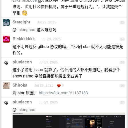
@
ksmiloLove
gpt 说这种行为是“滥用 GitHub API 、违反 OAuth
准则、滥用社区信任机制，属于严重违规行为。”，让我提交个
举报
Stareight
Jul 29, 2025
33
@
imlonghao
这么难绷吗
Rickkkkkkk
Jul 29, 2025
34
这不明显违反 github 协议的吗，至少刷 star 就不太可能是被允
许的。
pluviacon
Jul 29, 2025
35
这小子滥用 issue 就算了，估计用的人都不知道吧，我看那个
show name 字段直接都能搜出来业务了
Shiroka
Jul 29, 2025
9
36
刷 star 原因：
https://v2ex.com/t/1137133
pluviacon
Jul 29, 2025
37
@
imlonghao