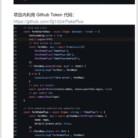
项目内利用 Github Token 代码：
https://github.com/Sjj1024/PakePlus