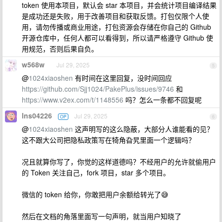
token 使用本项目，默认会 star 本项目，并会统计项目编译结果
是成功还是失败，用于改善项目和获取反馈。打包仅限个人使
用，请勿传播或商业用途，打包资源会存储在你自己的 Github
开源仓库中，任何人都可以看得到，所以请严格遵守 Github 使
用规范，否则后果自负。
w568w
Jul 29, 2025
5
@
1024xiaoshen
有时间在这里回复，没时间回应
https://github.com/Sjj1024/PakePlus/issues/9746
和
https://www.v2ex.com/t/1148556
吗？怎么一条都不回复呢
lns04226
Jul 29, 2025
OP
6
@
1024xiaoshen
这声明写的这么隐蔽，大部分人谁能看的见？
这不跟大公司把隐私政策写在犄角旮旯里面一个逻辑吗？
况且就算你写了，你觉的这样道德吗？不经用户的允许就偷用户
的 Token 关注自己，fork 项目，star 多个项目。
微信的 token 给你，你敢把用户余额给转光了😅
然后在文档的角落里面写一句声明，就当用户知晓了