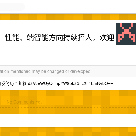
、性能、端智能方向持续招人，欢迎
rmation mentioned may be changed or developed.
简历至邮箱 d2VueWUyQHhpYW9ob25nc2h1LmNvbQ==
No Comments Yet