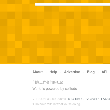
About
·
Help
·
Advertise
·
Blog
·
API
创意工作者们的社区
World is powered by solitude
VERSION: 3.9.8.5 · 98ms ·
UTC 15:17
·
PVG 23:17
·
LAX 0
♥ Do have faith in what you're doing.