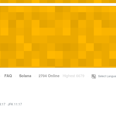
·
FAQ
·
Solana
·
2704 Online
Highest 6679
·
Select Langua
8:17
·
JFK 11:17