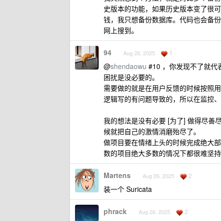
史版本的功能，如果历史版本变了很可
钱，我只想备份数据库。代码也会备份
网上搜到。
94
1
Aug 26, 2025
@
shendaowu
#10 ，你发现不了就代
困扰是没必要的。
需要做的就是在用户反馈的时候按照用户
逻辑写的有问题导致的，所以在监控、
我的想法是没有必要 [为了] 做得
候就把自己的激情消磨殆尽了。
做项目要在情绪上头的时候完成绝大部
数的项目绝大多数的情况下都很难坚持
Martens
2
Aug 26, 2025
装一个 Suricata
phrack
2
Aug 26, 2025