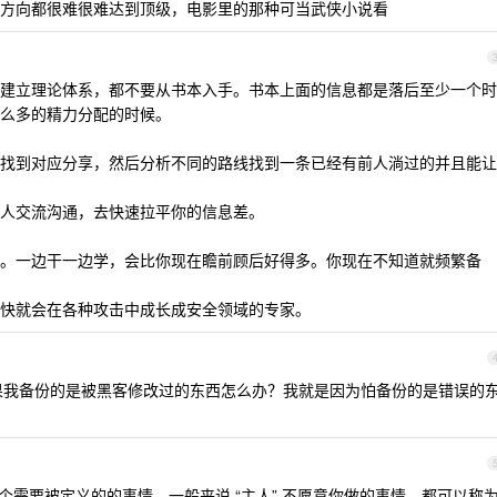
方向都很难很难达到顶级，电影里的那种可当武侠小说看
建立理论体系，都不要从书本入手。书本上面的信息都是落后至少一个时
么多的精力分配的时候。
找到对应分享，然后分析不同的路线找到一条已经有前人淌过的并且能让
人交流沟通，去快速拉平你的信息差。
。一边干一边学，会比你现在瞻前顾后好得多。你现在不知道就频繁备
快就会在各种攻击中成长成安全领域的专家。
如果我备份的是被黑客修改过的东西怎么办？我就是因为怕备份的是错误的
是一个需要被定义的的事情，一般来说 “主人” 不愿意你做的事情，都可以称