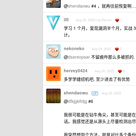
@
shendaowu
#4 ，就再往前恢复啊
illl
1
Aug 26, 2025 via iPhone
学习 1 个月，复现漏洞半个月，实战
计。
nekoneko
1
Aug 26, 2025
@
dsareopsar
不留痕咋那么多被抓的.
hervey0424
2
Aug 26, 2025
多学学缝纫机吧, 至少进去了有优势
shendaowu
Aug 26, 2025
OP
@
dfkjgklfdjg
#6
我很可能是在钻牛角尖，甚至可能是在
话。我感觉还是从源头上尽量检测出尽
我突然想到个方法，就是对比多个备份