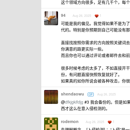
这个领域方向很多，足有几千个，每个
94
1
Aug 26, 2025
可能是我的偏见。我觉得如果不是为了
代的。特别是你预期到自己可能没有那
直接找按照你需求的方向按照关键词去
你满意的路更实际一些。
而且你也可以通过评论或者邮件去和前
很多时候考虑的太多了，不如直接开干
份，有问题直接快照恢复就好了。
如果真的如你所说会被各种攻击，你很
shendaowu
Aug 26, 2025
OP
@
dfkjgklfdjg
#3 我会备份的。但是
西才这么在意入侵检测的。
rodemon
1
Aug 26, 2025
先理解概念， [入侵检测] ：“入侵”