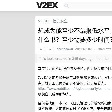
V2EX
信息安全
›
想成为能至少不漏报低水平
什么书？至少需要多少时间
shendaowu
·
Aug 26, 2025
· 5784 views
This topic created in 345 days ago, the info
其实我是想不漏报任何入侵的，但是感觉这个目
起因是之前听说开源工具效果都不怎么好。然后今天在谷歌上
点，就是工具再多都是不够的，还是要看人。
https://www.reddit.com/r/cybersecurity/com
以想自己成为那种人。
目前我找到一本书：《日志管理与分析权威指南
觉不靠谱。之前我还看过《 WEB 应用安全权威