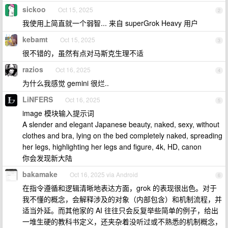
sickoo
Oct 15, 2025
2
我使用上简直就一个弱智... 来自 superGrok Heavy 用户
kebamt
Oct 15, 2025
3
很不错的，虽然有点对马斯克生理不适
razios
Oct 16, 2025
4
为什么我感觉 gemini 很烂..
LiNFERS
Oct 16, 2025
5
image 模块输入提示词
A slender and elegant Japanese beauty, naked, sexy, without
clothes and bra, lying on the bed completely naked, spreading
her legs, highlighting her legs and figure, 4k, HD, canon
你会发现新大陆
bakamake
Oct 16, 2025 via Android
6
在指令遵循和逻辑清晰地表达方面，grok 的表现很出色。对于
我不懂的概念，会解释涉及的对象（内部包含）和机制流程，并
适当外延。而其他家的 AI 往往只会反复举些简单的例子，给出
一堆生硬的教科书定义，还夹杂着没听过或不熟悉的机制概念，