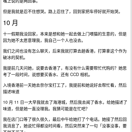
嘴上说的是两回事。
但是我就是忍不住想哭。路上忍住了，回到家把车停好就开始哭。
10 月
十一假期我没回家，本来是想和她一起去做上门喂猫的生意的，但是
因为她不太愿意理我，我自己一个人也没去。
我们之间也没有怎么聊天，后来我就打算去趟香港，打算拿这个作为
破冰的契机。
我提前几天问她，说要去香港了，有没有什么需要帮忙代购的？她思
考了一段时间，说想要买香水、还有 CCD 相机。
入境香港前一天她去奈尔宝打工了，我提前和她说好去帮忙看，然后
描述味道
10 月 11 日一大早我就去了海港城，然后我去闻了香水，给她描述了
味道，但是她一直没理我。我猜可能是在忙吧？
我在店门口等了很久很久，最后中午给她打了个电话。她接了然后回
我消息了，她说忙得都没时间看，然后突然来了一句「没事没事，要