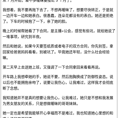
从 7 月开始，差不多暧昧要接近 3 个月了。
我想着，我不要再拖下去了，不想再暧昧了，想要尽快转正，于是就
一边开车一边和她表白。很愚蠢，连朵花都没有的表白。她还是拒绝
了。下车的时候抱了一下，亲了她的脸。
晚上的时候帮她看了下合同，是主播+公会，感觉有些坑，就给她说了
一堆事项，研究到半夜。
然后和她说，如果今天要签纸质或者电子的双方合同，你先别签，拿
回家给爸爸妈妈看看，别被坑了。毕竟她还年轻，没什么社会经验
嘛。
第二天早上去送她上班，又强调了一下合同拿回来看看再说。
开车路上我想牵她的手，她说不要，然后抱胸换成了防御性姿态。说
以后也不能拥抱亲吻了，说要让我伤心，让我难过，这样我才会彻底
断了念想。
我知道她并不是真的想要让我伤心，让我难过，她只是不想和我发展
为男女朋友的关系，只是想做暧昧的哥哥妹妹。
她一定也是希望我能够开心幸福而不是难过，我也知道她心里想的和