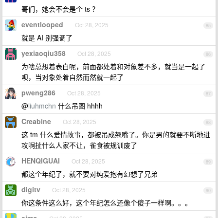
哥们，她会不会是个 ts ？
eventlooped
Oct 28, 2025
85
就是 AI 别强调了
yexiaoqiu358
Oct 28, 2025
86
为啥总想着表白呢，前面都处着和对象差不多，就当是一起了
呗，当对象处着自然而然就一起了
pweng286
Oct 28, 2025
87
@
liuhmchn
什么吊图 hhhh
Creabine
Oct 28, 2025
88
这 tm 什么爱情故事，都被吊成翘嘴了。你是男的就要不断地进
攻啊扯什么人家不让，雀食被规训废了
HENQIGUAI
Oct 28, 2025
89
都这个年纪了，就不要对纯爱抱有幻想了兄弟
digitv
Oct 28, 2025
90
你这条件这么好，这个年纪怎么还像个傻子一样啊。。。