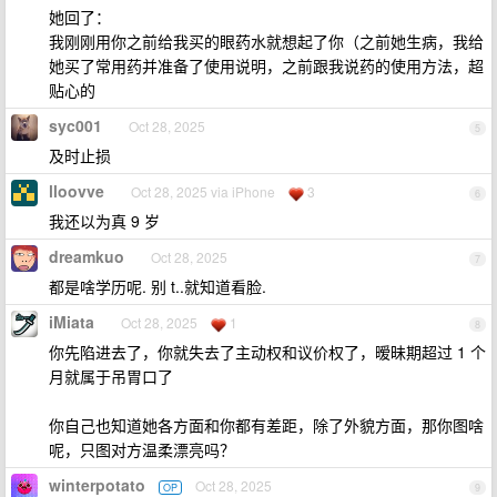
她回了：
我刚刚用你之前给我买的眼药水就想起了你（之前她生病，我给
她买了常用药并准备了使用说明，之前跟我说药的使用方法，超
贴心的
syc001
Oct 28, 2025
5
及时止损
lloovve
Oct 28, 2025 via iPhone
3
6
我还以为真 9 岁
dreamkuo
Oct 28, 2025
7
都是啥学历呢. 别 t..就知道看脸.
iMiata
Oct 28, 2025
1
8
你先陷进去了，你就失去了主动权和议价权了，暧昧期超过 1 个
月就属于吊胃口了
你自己也知道她各方面和你都有差距，除了外貌方面，那你图啥
呢，只图对方温柔漂亮吗？
winterpotato
Oct 28, 2025
OP
9