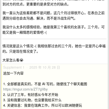
到对方的优点，更重要的是承受对方的缺点。
我一直认为这些差距都不是问题，这几个月过得很开心，在表白之前
遇到分歧也会去沟通、解决，而不是冷战生闷气。
我没什么太多的感情经验，她是我第三个喜欢的女孩子。三个月，可
能又是我一厢情愿的爱情吧:-(
情况就是这么个情况:-( 我相信那过去的三个月，她也一定是开心幸福
的。只是现在情况变了。
大家怎么看😭
Supplement 1 · 2025 年 10 月 28 日
追加一下内容
1. 全部都是真实的，不是 AI 写的，随便找了个聊天截图
https://imgur.com/a/ZT7gVby
2. 认识了三年，有好感从今年才开始
3. 没和我要过礼物，也没要我给买什么
4. 关键信息：我曾在瑞典工作，所以可以欧洲随便玩