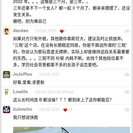
2022 年。。。这哪是三个月，是三年，，
三年还拿不下一个女人？都一起 3 个月了、都亲亲摸摸了，还没
发生关系。
撤吧，别为难自己
daodao
Oct 28, 2025
1
37
如果对方只有外貌，其他跟你差距巨大，建议及时止损放弃。
“三观”这个词，在没有长期稳定同居，你是不屑说所谓的“三观”
的，你会认为那玩意虚无缥缈，实际上却是维持这段关系最重要
的东西。。。三观不同 吵架 内耗不断。去找个其他段位差不
多，学历社会背景都差不多的女孩子谈恋爱吧。
JoJoPlus
Oct 28, 2025
38
好看,爱看,求更新
Lowlife
Oct 28, 2025 via iPhone
39
这么长时间连 B 都没操？？？都到床上了这你都能忍？
liuhmchn
Oct 28, 2025
18
40
我只想说快跑