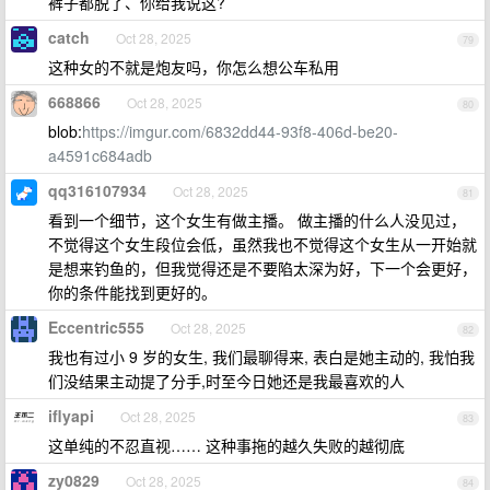
裤子都脱了、你给我说这?
catch
Oct 28, 2025
79
这种女的不就是炮友吗，你怎么想公车私用
668866
Oct 28, 2025
80
blob:
https://imgur.com/6832dd44-93f8-406d-be20-
a4591c684adb
qq316107934
Oct 28, 2025
81
看到一个细节，这个女生有做主播。 做主播的什么人没见过，
不觉得这个女生段位会低，虽然我也不觉得这个女生从一开始就
是想来钓鱼的，但我觉得还是不要陷太深为好，下一个会更好，
你的条件能找到更好的。
Eccentric555
Oct 28, 2025
82
我也有过小 9 岁的女生, 我们最聊得来, 表白是她主动的, 我怕我
们没结果主动提了分手,时至今日她还是我最喜欢的人
iflyapi
Oct 28, 2025
83
这单纯的不忍直视…… 这种事拖的越久失败的越彻底
zy0829
Oct 28, 2025
84