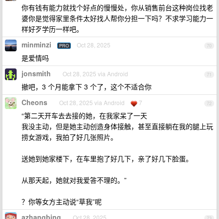
你有钱有能力就找个好点的慢慢处，你从销售前台这种岗位找老
婆你是觉得家里条件太好找人帮你分担一下吗？不求学习能力一
样好歹学历一样吧。
minminzi
Oct 28, 2025
PRO
70
是爱情吗
jonsmith
Oct 28, 2025 via Android
71
撤吧，3 个月能拿下 3 个了，这个不适合你
Cheons
Oct 28, 2025 via Android
7
72
“第二天开车去去接的她，在我家呆了一天
我没主动，但是她主动创造身体接触，甚至直接躺在我的腿上玩
捞女游戏，我拍了好几张照片。
送她到她家楼下，在车里抱了好几下，亲了好几下脸蛋。
从那天起，她就对我爱答不理的。”
？你等女方主动说“草我”呢
azhangbing
Oct 28, 2025
73