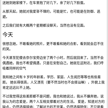
送她到她家楼下，在车里抱了好几下，亲了好几下脸蛋。
从那天起，她就对我爱答不理的，可能是忙，也可能是在防御、逃
避。
之后我们就有大概两个星期都没聊天，当然也没有见面。
今天
很想念她，不敢看她的照片，更不敢看和她的合影，看到就会忍不住
的哭。
今天甚至犯傻去奈尔宝旁边坐了两个小时，然后就回来了。当然不会
偶遇她，我也不希望偶遇，只是在安慰自己，她就在这附近，我们呼
吸着同样的空气
我和她之间有 9 岁的年龄差，学历、家庭、人生阅历等等也有些差
距。 她长得很高，人又漂亮（要不然当时也不会搭讪嘛），外貌上我
肯定远远比不上她。
不过我觉得这些差距都不是问题，我也和她说过，我从不嫌弃她，说
我认为的恋爱是，两个人互相支撑着对方的生活。 爱是，知道对方的
缺点，仍然选择接纳；了解对方的不完美，仍然选择陪伴；不只是看