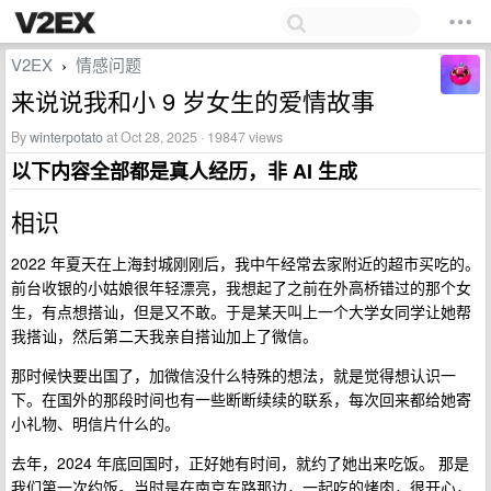
V2EX
情感问题
›
来说说我和小 9 岁女生的爱情故事
By
winterpotato
at Oct 28, 2025 · 19847 views
以下内容全部都是真人经历，非 AI 生成
相识
2022 年夏天在上海封城刚刚后，我中午经常去家附近的超市买吃的。
前台收银的小姑娘很年轻漂亮，我想起了之前在外高桥错过的那个女
生，有点想搭讪，但是又不敢。于是某天叫上一个大学女同学让她帮
我搭讪，然后第二天我亲自搭讪加上了微信。
那时候快要出国了，加微信没什么特殊的想法，就是觉得想认识一
下。在国外的那段时间也有一些断断续续的联系，每次回来都给她寄
小礼物、明信片什么的。
去年，2024 年底回国时，正好她有时间，就约了她出来吃饭。 那是
我们第一次约饭。当时是在南京东路那边，一起吃的烤肉，很开心，