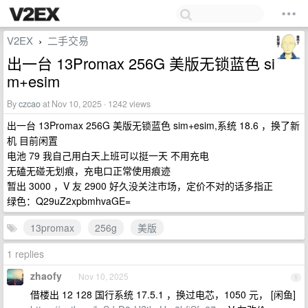
V2EX
二手交易
›
出一台 13Promax 256G 美版无锁蓝色 si
m+esim
By
czcao
at Nov 10, 2025 · 1242 views
出一台 13Promax 256G 美版无锁蓝色 sim+esim,系统 18.6 ，换了新
机 目前闲置
电池 79 我自己用白天上班可以挺一天 不用充电
无磕无碰无划痕，充电口正常使用痕迹
暂出 3000 ，V 友 2900 好久没关注市场，定价不对的话多指正
绿色：Q29uZ2xpbmhvaGE=
13promax
256g
美版
1 replies
zhaofy
Nov 10, 2025
1
借楼出 12 128 国行系统 17.5.1 ，换过电芯，1050 元， [闲鱼]