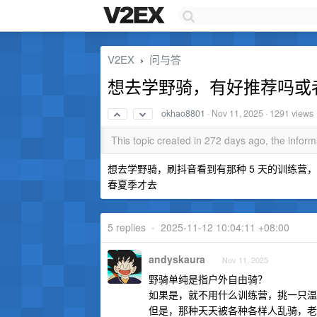
V2EX
问与答
›
想去学野骑，有好推荐吗或
okhao8801
·
Nov 11, 2025
· 1291 views
This topic created in 272 days ago, the info
想去学野骑，刷抖音看到有那种 5 天的训练营
春夏季才去
5 replies
•
2025-11-12 10:04:11 +08:00
andyskaura
Nov 11, 2025
野骑单纯是指户外自由骑？
如果是，就不用什么训练营，挑一只温
但是，那种天天被各种各样人乱骑，老