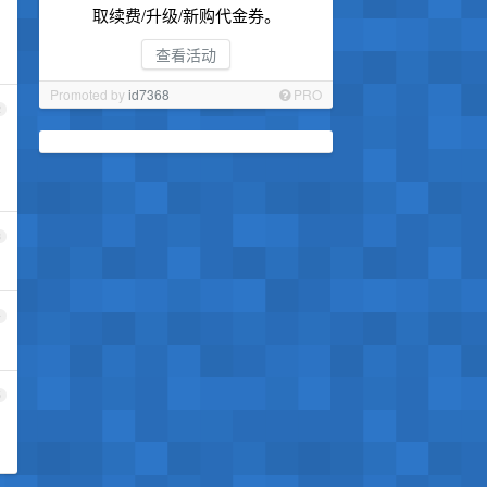
取续费/升级/新购代金券。
查看活动
Promoted by
id7368
PRO
2
3
4
5