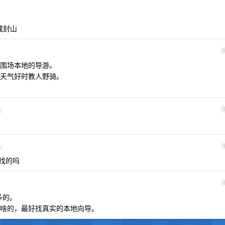
或封山
围场本地的导游。
天气好时教人野骑。
d
d
找的吗
多的。
啥的，最好找真实的本地向导。