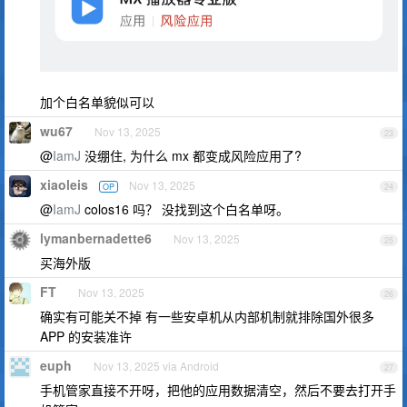
加个白名单貌似可以
wu67
Nov 13, 2025
23
@
IamJ
没绷住, 为什么 mx 都变成风险应用了?
xiaoleis
Nov 13, 2025
OP
24
@
IamJ
colos16 吗？ 没找到这个白名单呀。
lymanbernadette6
Nov 13, 2025
25
买海外版
FT
Nov 13, 2025
26
确实有可能关不掉 有一些安卓机从内部机制就排除国外很多
APP 的安装准许
euph
Nov 13, 2025 via Android
27
手机管家直接不开呀，把他的应用数据清空，然后不要去打开手