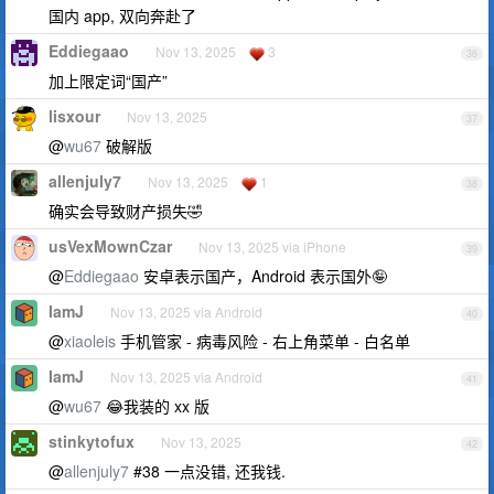
国内 app, 双向奔赴了
Eddiegaao
Nov 13, 2025
3
36
加上限定词“国产”
lisxour
Nov 13, 2025
37
@
wu67
破解版
allenjuly7
Nov 13, 2025
1
38
确实会导致财产损失🤣
usVexMownCzar
Nov 13, 2025 via iPhone
39
@
Eddiegaao
安卓表示国产，Android 表示国外🤪
IamJ
Nov 13, 2025 via Android
40
@
xiaoleis
手机管家 - 病毒风险 - 右上角菜单 - 白名单
IamJ
Nov 13, 2025 via Android
41
@
wu67
😂我装的 xx 版
stinkytofux
Nov 13, 2025
42
@
allenjuly7
#38 一点没错, 还我钱.