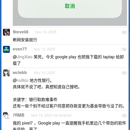
Steve08
Nov 13, 2025
75
断网安装就行
even77
Nov 13, 2025
76
@
JingXiao
笑死，今天 google play 也把我下载的 taptap 给卸
载了
wclebb
Nov 13, 2025
77
@
nullico
地方性银行。
具体就不说了吧，真想知道自己搜吧。
关键字：银行取款难事件
还有一些个别不经过客户同意把存款变更为基金导致亏没了的。
7RMB
Nov 14, 2025 via Android
78
我的 pixel7 ，Google play 一直提醒我手机里边几个带劲的软件
有风险，草了