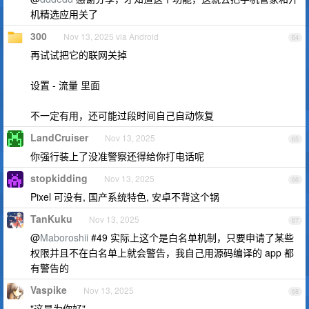
机精选应用关了
300
Nov 13, 2025 via Android
64
再试试把它的联网关掉
设置 - 流量 里面
不一定有用，还可能过段时间自己自动恢复
LandCruiser
Nov 13, 2025
65
你强行装上了没准警察还得给你打电话呢
stopkidding
Nov 13, 2025
66
Pixel 可没有, 国产系统特色, 安卓不背这个锅
TanKuku
Nov 13, 2025
67
@
Maboroshii
#49 实际上这个是白名单机制，只要申请了某些
权限并且不在白名单上就会警告，我自己用源码编译的 app 都
有警告的
Vaspike
Nov 13, 2025
68
"这是为你好"