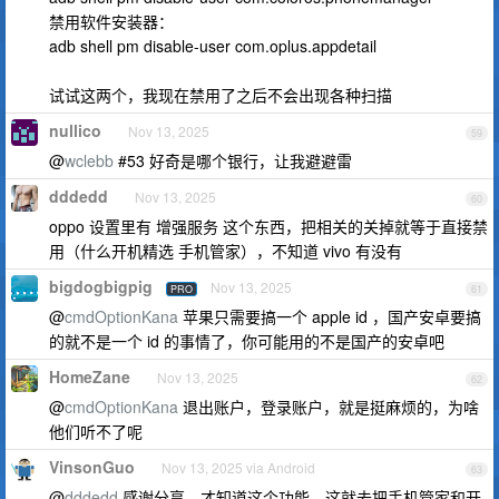
禁用软件安装器：
adb shell pm disable-user com.oplus.appdetail
试试这两个，我现在禁用了之后不会出现各种扫描
nullico
Nov 13, 2025
59
@
wclebb
#53 好奇是哪个银行，让我避避雷
dddedd
Nov 13, 2025
60
oppo 设置里有 增强服务 这个东西，把相关的关掉就等于直接禁
用（什么开机精选 手机管家），不知道 vivo 有没有
bigdogbigpig
Nov 13, 2025
PRO
61
@
cmdOptionKana
苹果只需要搞一个 apple id ，国产安卓要搞
的就不是一个 id 的事情了，你可能用的不是国产的安卓吧
HomeZane
Nov 13, 2025
62
@
cmdOptionKana
退出账户，登录账户，就是挺麻烦的，为啥
他们听不了呢
VinsonGuo
Nov 13, 2025 via Android
63
@
dddedd
感谢分享，才知道这个功能，这就去把手机管家和开