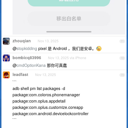
zhouqian
Nov 13, 2025
71
@
stopkidding
pixel 是 Android ，我们是安卓。
bombicq83996
Nov 13, 2025 via iPhone
72
@
cmdOptionKana
那你可真蠢
leadfast
Nov 13, 2025
73
```
adb shell pm list packages -d
package:com.coloros.phonemanager
package:com.oplus.appdetail
package:com.oplus.customize.coreapp
package:com.android.devicelockcontroller
```