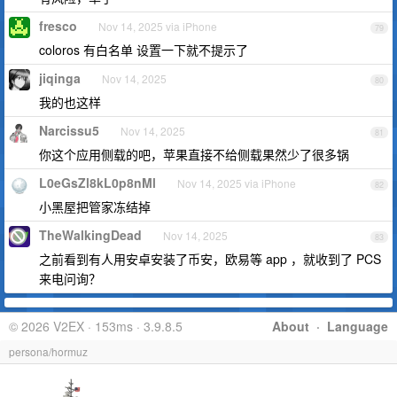
fresco
Nov 14, 2025 via iPhone
79
coloros 有白名单 设置一下就不提示了
jiqinga
Nov 14, 2025
80
我的也这样
Narcissu5
Nov 14, 2025
81
你这个应用侧载的吧，苹果直接不给侧载果然少了很多锅
L0eGsZl8kL0p8nMl
Nov 14, 2025 via iPhone
82
小黑屋把管家冻结掉
TheWalkingDead
Nov 14, 2025
83
之前看到有人用安卓安装了币安，欧易等 app ，就收到了 PCS
来电问询？
© 2026 V2EX · 153ms · 3.9.8.5
About
·
Language
persona/hormuz