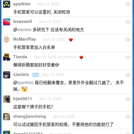
sparklee
Nov 13, 2025
11
手机管家可以设置的, 关闭检测
letwewell
Nov 13, 2025
12
@
xiaoleis
多研究下 应该有关闭的地方
NoManPlay
Nov 13, 2025
1
13
手机管家里加入白名单
Tiande
Nov 13, 2025 via Android
1
14
懒得折腾那就好好受着🫣
xiaoleis
Nov 13, 2025
OP
15
@
sparklee
我已经翻来覆去，里里外外全翻过几遍了， 关不
掉。
hjw45611
Nov 13, 2025
16
这是哪个牌子的手机？
zhangjiancheng
Nov 13, 2025
17
可以试试撤回手机管家的权限，不要用他的功能就行了
deng81416754
Nov 13, 2025