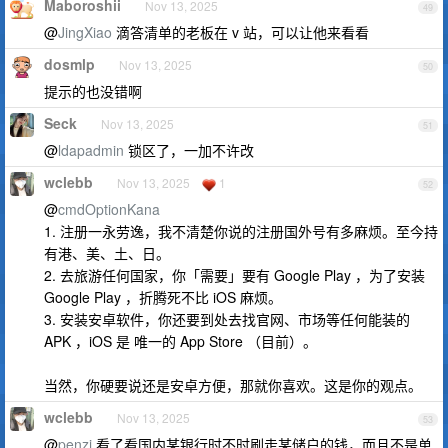
Maboroshii
Nov 13, 2025
49
@
JingXiao
滴答清单的老板在 v 站，可以让他来看看
dosmlp
Nov 13, 2025
50
提示的也没错啊
Seck
Nov 13, 2025
51
@
ldapadmin
锁区了，一加不许改
wclebb
Nov 13, 2025
1
52
@
cmdOptionKana
1. 注册一永劳逸，我不清楚你说的注册国外号有多麻烦。至今持
有港、美、土、日。
2. 去旅游任何国家，你「需要」要有 Google Play ，为了安装
Google Play ，折腾死不比 iOS 麻烦。
3. 安装安卓软件，你还要到处去找官网、市场等任何能装的
APK ，iOS 是 唯一的 App Store （目前）。
当然，你硬要说还是安卓方便，那就你喜欢。这是你的观点。
wclebb
Nov 13, 2025
53
@
penzi
看了看国内某银行时不时刷走某储户的钱，而且不是单