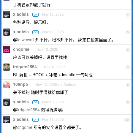
手机管家卸载了就行
xiaoleis
Nov 13, 2025
OP
4
各种诱导，提示呀，
xiaoleis
Nov 13, 2025
OP
5
@
letwewell
卸不掉，根本卸不掉， 绑定在设置里面了。
chqome
Nov 13, 2025
6
应该可以关掉吧，设置里找找
irrigate2554
Nov 13, 2025
7
BL 解锁 + ROOT + 冰箱 + installx 一气呵成
106npo
Nov 13, 2025 via Android
8
关不掉的 随时手滑就给你卸了
xiaoleis
Nov 13, 2025
OP
9
@
irrigate2554
懒得折腾噢。
xiaoleis
Nov 13, 2025
OP
10
@
chqome
所有的安全设置全都关了。