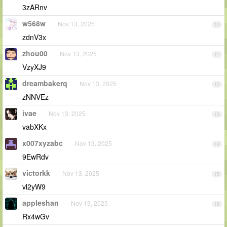
3zARnv
w568w
Nov 13, 2025
10
zdnV3x
zhou00
Nov 13, 2025
11
VzyXJ9
dreambakerq
Nov 13, 2025
12
zNNVEz
ivae
Nov 13, 2025
13
vabXKx
x007xyzabc
Nov 13, 2025
14
9EwRdv
victorkk
Nov 13, 2025
15
vl2yW9
appleshan
Nov 13, 2025
16
Rx4wGv