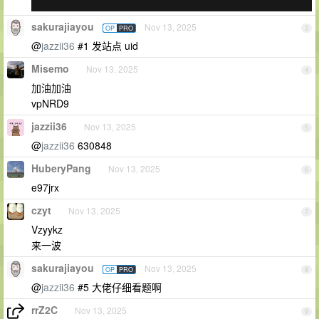
sakurajiayou
Nov 13, 2025
OP
PRO
3
@
jazzii36
#1 发站点 uid
Misemo
Nov 13, 2025
4
加油加油
vpNRD9
jazzii36
Nov 13, 2025
5
@
jazzii36
630848
HuberyPang
Nov 13, 2025
6
e97jrx
czyt
Nov 13, 2025
7
Vzyykz
来一波
sakurajiayou
Nov 13, 2025
OP
PRO
8
@
jazzii36
#5 大佬仔细看题啊
rrZ2C
Nov 13, 2025
9