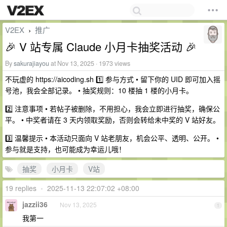
V2EX
推广
›
🎉 V 站专属 Claude 小月卡抽奖活动 🎉
By
sakurajiayou
at Nov 13, 2025 · 1973 views
不玩虚的 h ‍t‍t‍p‍s://a‎i‎c‎o‎d‎ing.s‎h 1️⃣ 参与方式 • 留下你的 UID 即可加入摇
号池，我会全部记录。 • 抽奖规则：10 楼抽 1 楼的小月卡。
2️⃣ 注意事项 • 若帖子被删除，不用担心，我会立即进行抽奖，确保公
平。 • 中奖者请在 3 天内领取奖励，否则会转给未中奖的 V 站好友。
3️⃣ 温馨提示 • 本活动只面向 V 站老朋友，机会公平、透明、公开。 •
参与就是支持，也可能成为幸运儿哦！
抽奖
小月卡
V站
19 replies
•
2025-11-13 22:07:02 +08:00
jazzii36
Nov 13, 2025
1
我第一