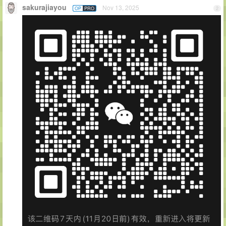
sakurajiayou
Nov 13, 2025
OP
PRO
2