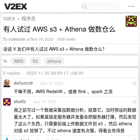
V2EX
程序员
›
有人试过 AWS s3 + Athena 做数仓么
By
nodesolar
at Nov 19, 2025 · 1908 views
话说 V 友们中有人试过 AWS s3 + Athena 做数仓么？
AWS
S3
athena
5 replies
•
2025-11-20 09:59:17 +08:00
defunct9
Nov 19, 2025
1
干嘛不用，AWS Redshift ，或者 flink 、spark 之流
skallz
Nov 19, 2025
2
我之前写过一个数据采集加数据分析，就靠它，当时预设的数据
量太大了，如果直接走服务器并发量会把服务器打爆，然后发现
了这么个东西，只需要前端上传数据文件到 s3 ，然后 athena
对接 s3 就够了，不过 athena 速度有点慢，得看业务场景