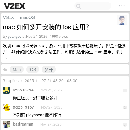
V2EX
macOS
›
mac 如何多开安装的 ios 应用？
By
yuanyao
at Nov 24, 2025 · 1998 views
发现 mac 可以安装 ios 手游，不用下载模拟器也能玩了，但是不能多
开，AI 给的解决方案都无法工作，可能只适合原生 mac 应用，求助
下
Mac
iOS
多开
3 replies
•
2025-11-27 21:43:20 +08:00
653513754
Nov 24, 2025
1
你正经玩手游干嘛要多开
qq2519157
Nov 27, 2025
2
不知道 playcover 能不能行
badreamm
Nov 27, 2025
3