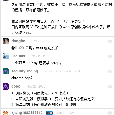
之前用过简数的代爬，收费还可以，以前免费提供大量知名网站
的模版，现在都限制了。
我公司网站靠爬虫每天上百 IP ，几年没更新了。
国内互联网 V2EX 这种开放性的 web 原创数据越来越少了，都
是私域平台。
Honghe
Nov 26, 2025
10
@
tim2017
嗯，web 成荒漠了
llsquaer
Nov 26, 2025
11
一个项目一个 py 还要啥 scrapy ..
securityCoding
Nov 26, 2025 via Android
12
chrome cdp?
gopo
Nov 26, 2025
13
1. 逆向协议（网页优先，APP 其次）
2. 自研浏览器、模拟器（主要过指纹还有方便自定义）
3. 简单网站（静态和动态的区别）随便搞
xjiang1982154112
Dec 17, 2025
PRO
14