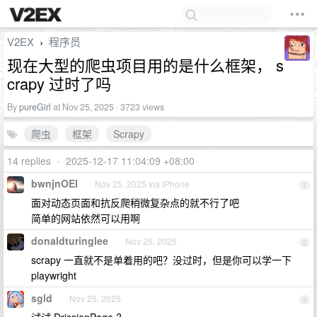
V2EX
程序员
›
现在大型的爬虫项目用的是什么框架， s
crapy 过时了吗
By
pureGirl
at Nov 25, 2025 · 3723 views
爬虫
框架
Scrapy
14 replies
•
2025-12-17 11:04:09 +08:00
bwnjnOEI
Nov 25, 2025 via iPhone
1
面对动态页面和抗反爬稍微复杂点的就不行了吧
简单的网站依然可以用啊
donaldturinglee
Nov 25, 2025
2
scrapy 一直就不是单着用的吧？没过时，但是你可以学一下
playwright
sgld
Nov 25, 2025
3