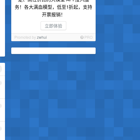
务！各大满血模型，低至1折起，支持
开票报销！
立即体验
Promoted by
zwhui
PRO
1
2
3