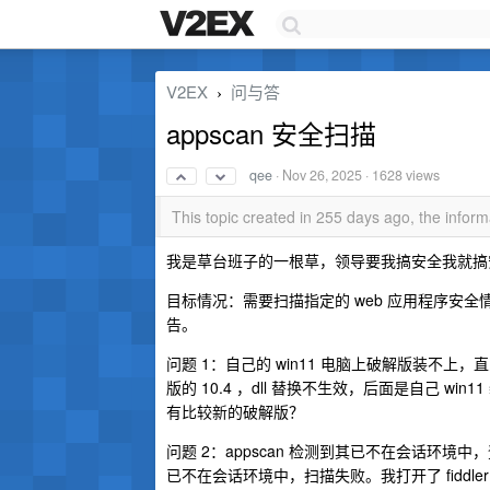
V2EX
问与答
›
appscan 安全扫描
qee
·
Nov 26, 2025
· 1628 views
This topic created in 255 days ago, the info
我是草台班子的一根草，领导要我搞安全我就搞安全
目标情况：需要扫描指定的 web 应用程序安
告。
问题 1：自己的 win11 电脑上破解版装不上，直
版的 10.4 ，dll 替换不生效，后面是自己 win11 
有比较新的破解版？
问题 2：appscan 检测到其已不在会话环
已不在会话环境中，扫描失败。我打开了 fiddle