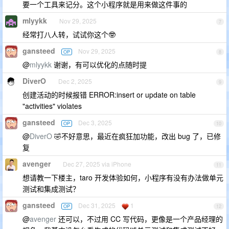
要一个工具来记分。这个小程序就是用来做这件事的
mlyykk
Nov 29, 2025
7
经常打八人转，试试你这个🤓
gansteed
Nov 29, 2025
OP
8
@
mlyykk
谢谢，有可以优化的点随时提
DiverO
Dec 2, 2025
9
创建活动的时候报错 ERROR:insert or update on table
"activities" violates
gansteed
Dec 3, 2025
OP
10
@
DiverO
🤣不好意思，最近在疯狂加功能，改出 bug 了，已修
复
avenger
Dec 27, 2025 via iPhone
11
想请教一下楼主，taro 开发体验如何，小程序有没有办法做单元
测试和集成测试？
gansteed
Dec 31, 2025
1
OP
12
@
avenger
还可以，不过用 CC 写代码，更像是一个产品经理的