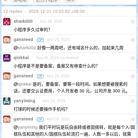
12 replies
•
2025-12-31 10:03:52 +08:00
shark000
Nov 29, 2025
1
小程序多久过审的？
gansteed
Nov 29, 2025
OP
2
@
shark000
好像一两周吧，还有域名什么的，加起来几周
qinkkai
Nov 29, 2025 via Android
3
小程序是不是要备案，备案又有审查什么的？
gansteed
Nov 29, 2025
OP
4
@
qinkkai
是的，要备案，要等一段时间。如果想要被搜索的
话，还要交认证费用，个人开发者 30 元，公司开发 300 元。
yanyiming
Nov 29, 2025
5
打球的时候还要操作手机吗?
gansteed
Nov 29, 2025
OP
6
@
yanyiming
我们平时玩是玩自由转或者固搭转，就是每个人/固
搭队伍和其他的人/固搭队伍轮流打一遍，人数一多以后，就需