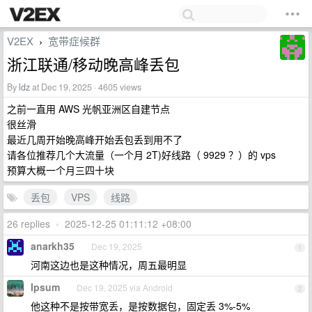
V2EX
宽带症候群
›
浙江联通/移动晚高峰丢包
By
ldz
at Dec 19, 2025 · 4605 views
之前一直用 AWS 光帆亚洲区自建节点
很丝滑
最近几周开始晚高峰开始丢包丢到用不了
请各位推荐几个大流量（一个月 2T)好线路（ 9929 ？）的 vps
预算大概一个月三四十块
丢包
VPS
线路
26 replies
•
2025-12-25 01:11:12 +08:00
anarkh35
Dec 19, 2025
1
河南这边也是这种情况，周五最明显
Ipsum
Dec 19, 2025 via Android
2
他这种不是按带宽丢，是按数据包，固定丢 3%-5%