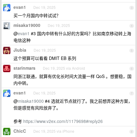
evan1
Dec 19, 2025
3
买一个月国内中转试试？
misaka19000
Dec 19, 2025
4
@
evan1
#3 国内中转有什么好的方案吗？比如南京移动转上海
电信这种
Jiubia
Dec 19, 2025
5
这个预算可以看看 DMIT EB 系列
starinmars
Dec 19, 2025 via Android
6
同浙江联通，就算有优化长时间大流量一样 QoS 。想要稳，国
内中转。
evan1
Dec 19, 2025
7
@
misaka19000
#4 选就近节点就行了。我之前想弄这种方案，
但是感觉有风险放弃了。
参考
https://www.v2ex.com/t/1179698#reply26
ChicC
Dec 19, 2025 via iPhone
8