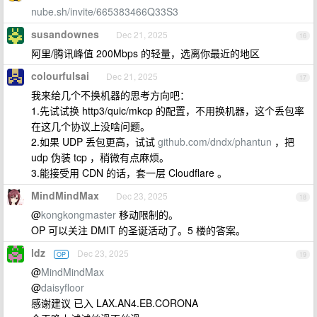
nube.sh/invite/665383466Q33S3
susandownes
Dec 21, 2025
16
阿里/腾讯峰值 200Mbps 的轻量，选离你最近的地区
colourfulsai
Dec 21, 2025
17
我来给几个不换机器的思考方向吧：
1.先试试换 http3/quic/mkcp 的配置，不用换机器，这个丢包率
在这几个协议上没啥问题。
2.如果 UDP 丢包更高，试试
github.com/dndx/phantun
，把
udp 伪装 tcp ，稍微有点麻烦。
3.能接受用 CDN 的话，套一层 Cloudflare 。
MindMindMax
Dec 23, 2025
18
@
kongkongmaster
移动限制的。
OP 可以关注 DMIT 的圣诞活动了。5 楼的答案。
ldz
Dec 23, 2025
OP
19
@
MindMindMax
@
daisyfloor
感谢建议 已入 LAX.AN4.EB.CORONA