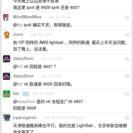
今天晚上试试丝滑不丝滑
我这里 ipv4 是 9929 ipv6 还是 4837
MindMindMax
Dec 23, 2025
20
@
ldz
ipv6 确实不灵，用得隧道。
Jonn
Dec 24, 2025
21
和 OP 同样的 AWS lightsail ，同样的联通; 最近上半天没问题，
到了晚上，没法看。
daisyfloor
Dec 24, 2025
22
@
ldz
v6 回程是 4837 ？
daisyfloor
Dec 24, 2025
23
@
ldz
v6 联通是 9929 回来的哦。
ldz
Dec 24, 2025
OP
24
@
daisyfloor
是的 v6 去程走广州 4837
回程是 9929
cyanogenic
Dec 25, 2025 via iPhone
25
天津联通晚高峰也不行，我的也是 LightSail ，东京和新加坡都
完全用不了