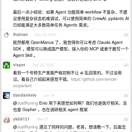
最后一点小经验：如果 Agent 功能简单 workflow 不复杂，不建
议使用复杂状态机难调试，可以使用简单的 CrewAI, pydantic AI
已经能满足大多数简单任务 Agentic 需求。
ihainan
Dec 23, 2025
20
既然都用 OpenManus 了，我觉得你可以考虑 Claude Agent
SDK ，模型可以换成国产模型，接入你的 MCP 或者干脆写一个
Agent Skill 。
visper
Dec 23, 2025
21
看到一个号称生产里面严格控制不让 ai 乱回答的。不过没用
过。看自己介绍起来感觉不错。
https://github.com/emcie-
co/parlant
dandankele
Jan 14
22
@
JustRuning
Enio 用下来感觉如何啊？我们也是医疗相关，且
也是 Gopher ，也在调研相关 agent 框架
ykb8121
Mar 27
23
@
JustRuning
遇见了同样的问题，老哥，想请教一下，后面怎