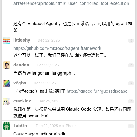
ai/reference/api/tools.html#_user_controlled_tool_execution
还有个 Embabel Agent ，也是 jvm 系语言，可以用的 agent 框
架。
littleshy
Dec 22, 2025
12
https://github.com/microsoft/agent-framework
这个可以一试了，我们已经在从 dify 逐步迁移了。
daodao
Dec 22, 2025
13
当然首选 langchain langgraph...
v2gba
Dec 22, 2025
14
（ off-topic ）你让我想到了
https://xiaoce.fun/guessdisease
crackidz
Dec 22, 2025
15
我现在第一步都是先尝试用 Claude Code 实现，如果还有问题
就使用 pydantic ai
TabGre
Dec 22, 2025 via iPhone
16
Claude agent sdk or ai sdk