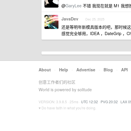
@
GaryLee
不错 我现在就是 M1 我想
JavaDev
Dec 25, 2025
还是等明年新模具版本的吧，那时候这些价格
感觉完全够用，IDEA ，DateGrip 
About
·
Help
·
Advertise
·
Blog
·
API
创意工作者们的社区
World is powered by solitude
VERSION: 3.9.8.5 · 25ms ·
UTC 12:32
·
PVG 20:32
·
LAX 0
♥ Do have faith in what you're doing.