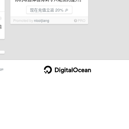
现在充值立返 20% 🎉
3
Promoted by
nicoljiang
PRO
前
ge