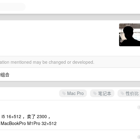
rmation mentioned may be changed or developed.
的组合
Mac Pro
笔记本
性价比
 i5 16+512 ，卖了 2300 ，
acBookPro M1Pro 32+512