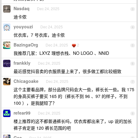
Nasdaq
Dec 24, 2025
3
迪卡侬
youyouzi
Dec 24, 2025
4
优衣库，7 号衣库，迪卡侬
BazingaOrg
Dec 24, 2025
2
5
我推荐几家：LXYZ 理想衣栈、NO LOGO 、NNID
frankkly
Dec 24, 2025
6
最近感觉抖音卖的衣服质量上来了，很多做工都比较细致
Chicagoake
Dec 24, 2025
7
这个主要看品牌，部分品牌尺码会大一些，裤长长一些。我 175
的身高买裤子要买 165 的（裤长不到 96 、97 的样子，不到
100 ），是我腿短了？
refear99
Dec 24, 2025
8
楼上推荐的这不都普通裤长吗，优衣库都出来了，up 说的加长
裤子肯定是 120 裤长范围的吧
Gea
Dec 24, 2025