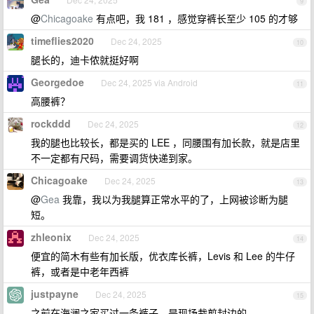
9
@
Chicagoake
有点吧，我 181 ，感觉穿裤长至少 105 的才够
timeflies2020
Dec 24, 2025
10
腿长的，迪卡侬就挺好啊
Georgedoe
Dec 24, 2025 via Android
11
高腰裤？
rockddd
Dec 24, 2025
12
我的腿也比较长，都是买的 LEE ，同腰围有加长款，就是店里
不一定都有尺码，需要调货快递到家。
Chicagoake
Dec 24, 2025
13
@
Gea
我靠，我以为我腿算正常水平的了，上网被诊断为腿
短。
zhleonix
Dec 24, 2025
14
便宜的简木有些有加长版，优衣库长裤，Levis 和 Lee 的牛仔
裤，或者是中老年西裤
justpayne
Dec 24, 2025
15
之前在海澜之家买过一条裤子，是现场裁剪封边的