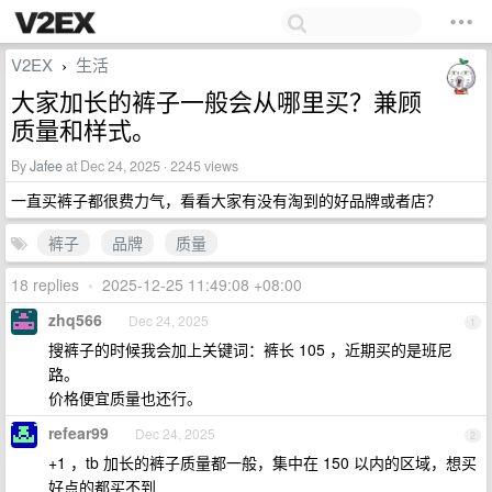
V2EX
生活
›
大家加长的裤子一般会从哪里买？兼顾
质量和样式。
By
Jafee
at Dec 24, 2025 · 2245 views
一直买裤子都很费力气，看看大家有没有淘到的好品牌或者店？
裤子
品牌
质量
18 replies
•
2025-12-25 11:49:08 +08:00
zhq566
Dec 24, 2025
1
搜裤子的时候我会加上关键词：裤长 105 ，近期买的是班尼
路。
价格便宜质量也还行。
refear99
Dec 24, 2025
2
+1 ，tb 加长的裤子质量都一般，集中在 150 以内的区域，想买
好点的都买不到