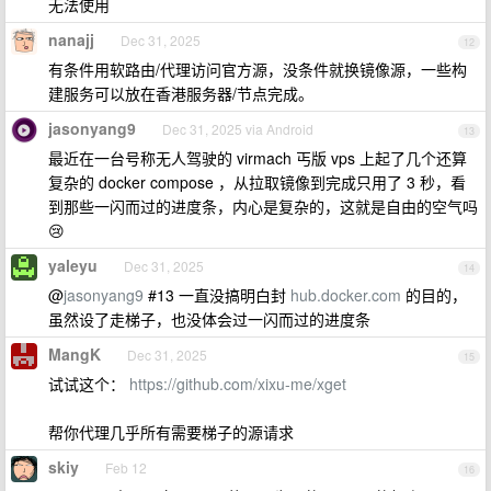
无法使用
nanajj
Dec 31, 2025
12
有条件用软路由/代理访问官方源，没条件就换镜像源，一些构
建服务可以放在香港服务器/节点完成。
jasonyang9
Dec 31, 2025 via Android
13
最近在一台号称无人驾驶的 virmach 丐版 vps 上起了几个还算
复杂的 docker compose ，从拉取镜像到完成只用了 3 秒，看
到那些一闪而过的进度条，内心是复杂的，这就是自由的空气吗
😢
yaleyu
Dec 31, 2025
14
@
jasonyang9
#13 一直没搞明白封
hub.docker.com
的目的，
虽然设了走梯子，也没体会过一闪而过的进度条
MangK
Dec 31, 2025
15
试试这个：
https://github.com/xixu-me/xget
帮你代理几乎所有需要梯子的源请求
skiy
Feb 12
16