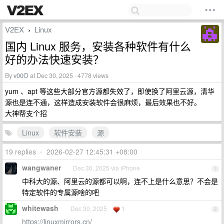
V2EX
Linux
›
国内 Linux 服务，安装各种软件有什么
好的办法快速安装？
By
v00O
at Dec 30, 2025 · 4778 views
yum 、apt 等这些大部分官方源都失效了，即使换了阿里云源，清华
源也是连不通，这样造成安装软件会很麻烦，最后效果也不好。
大神帮支个招
Linux
软件安装
源
19 replies
•
2026-02-27 12:45:31 +08:00
wangwaner
Dec 30, 2025 via iPhone
1
中科大的源、阿里云的源都可以啊，连不上是什么意思？不会是
特定软件的专属源啥的吧
whitewash
Dec 30, 2025
1
2
https://linuxmirrors.cn/