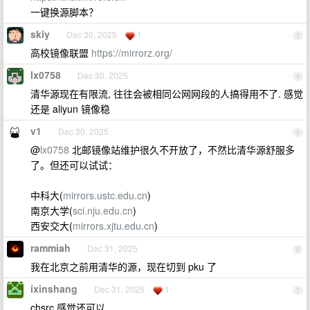
一键换源脚本？
skiy
Dec 30, 2025
1
3
高校镜像联盟
https://mirrorz.org/
lx0758
Dec 30, 2025
4
清华源现在有限流, 往往会被相同公网网段的人搞得用不了. 感觉
还是 aliyun 镜像稳
v1
Dec 30, 2025
5
@
lx0758
北邮镜像站维护很久不开放了，不然比清华源舒服多
了。但还可以试试：
中科大(
mirrors.ustc.edu.cn
)
南京大学(
sci.nju.edu.cn
)
西安交大(
mirrors.xjtu.edu.cn
)
rammiah
Dec 31, 2025
6
我在北京之前用清华的源，现在切到 pku 了
ixinshang
Dec 31, 2025
1
7
chsrc 感觉还可以