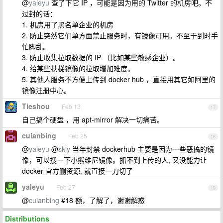
@
yaleyu
查了下它 IP ，可能是因为用的 Twitter 的机房吧。不
过封的话：
1. 机房用了黑名单企业的机房
2. 防止突然它们单方面禁止服务时，有镜像可用。不至于到时手
忙脚乱。
3. 防止收集拉取数据的 IP （比如某些敏感企业）。
4. 给某些扶梯镜像的拉取增加难度。
5. 其他人服务不方便上传到 docker hub ，直接用其它如阿里的
镜像注册中心。
Tieshou
Feb 13
17
自己搞个硬盘 ，用 apt-mirror 解决一切痛苦。
cuianbing
Feb 25
18
@
yaleyu
@
skiy
当年封禁 dockerhub 主要是因为一些恶搞的镜
像，可以搜一下小熊维尼镜像。抓不到上传的人, 又没能力让
docker 官方删资源, 就直接一刀切了
yaleyu
Feb 27
19
@
cuianbing
#18 额，了解了，谢谢解惑
Distributions