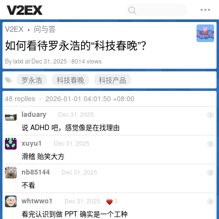
V2EX
问与答
›
如何看待罗永浩的“科技春晚”？
By
ixixi
at Dec 31, 2025 · 8014 views
罗永浩
科技春晚
科技产品
48 replies
•
2026-01-01 04:01:50 +08:00
laduary
Dec 31, 2025
1
说 ADHD 吧，感觉像是在找理由
xuyu1
Dec 31, 2025
2
滑稽 贻笑大方
nb85144
Dec 31, 2025
3
不看
whtwwo1
Dec 31, 2025
3
4
看完认识到做 PPT 确实是一个工种