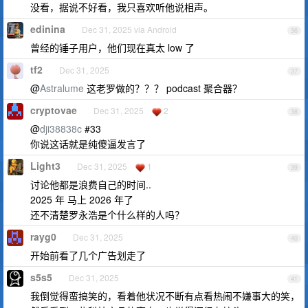
没看，据说不好看，我只喜欢听他说相声。
edinina
Dec 31, 2025 via Android
36
曾经的锤子用户，他们现在真太 low 了
tf2
Dec 31, 2025
37
@
Astralume
这老罗做的？？？ podcast 聚合器？
cryptovae
Dec 31, 2025
2
38
@
dji38838c
#33
你说这话就是纯傻逼发言了
Light3
Dec 31, 2025
1
39
讨论他都是浪费自己的时间..
2025 年 马上 2026 年了
还不清楚罗永浩是个什么样的人吗？
rayg0
Dec 31, 2025
40
开始前看了几个广告划走了
s5s5
Dec 31, 2025
41
我倒觉得蛮搞笑的，看着他状况不断有点看热闹不嫌事大的笑，