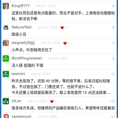
KingW777
Dec 31, 2025
5
这家伙背后还是有点能量的，西北不是对手，上海电信也服服帖
帖，新活也不断
SakuraYuki
Dec 31, 2025
8
6
跳梁小丑
leegradyllljjjj
Dec 31, 2025
3
7
小声点，吵到我用豆包了
NotAProgrammer
Dec 31, 2025
8
活人感 挺强的 不错
testttttt
Dec 31, 2025
9
昨天去现场了，迟到 40 分钟，等的很不爽，后来过程比较拖
沓，不过钱也捐了，门票还退了。也就不说什么了。
今天还要上班就提前离场了，路上发现竟然 12 点还没结束....
xlLee
Dec 31, 2025
1
10
很多地方失误，但推荐的产品确实很吸引人，希望明年还能看到
yangwcool
Dec 31, 2025
11