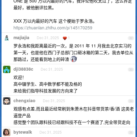
ONE 是 500 万以内最好的汽车，我评论他吹太过了，怎么界定
最好，被他删评拉黑。
XXX 万以内最好的汽车 这个梗始于罗永浩。
https://zhuanlan.zhihu.com/p/145170259
majiajia
Dec 31, 2025
1
32
罗永浩和我距离最近的一次，是 2011 年 11 月我去北京实习的
第一天，也是他在西门子总部门口砸冰箱的第二天，我去单位从
那路过，还能看到地上的碎渣
dji38838c
Dec 31, 2025
33
欢迎！
高中辍学生、高中数学都不能及格的
来给我们指导科技发展的方向来了
chengxiao
Dec 31, 2025
34
观感有点差,而且最近经常刷到朱萧木在抖音带货茶/香/酒 这类老
逼登产品
感觉整个团队跟科技已经跟科技不在一个赛道了,完全带货走向
bytewalk
Dec 31, 2025
35