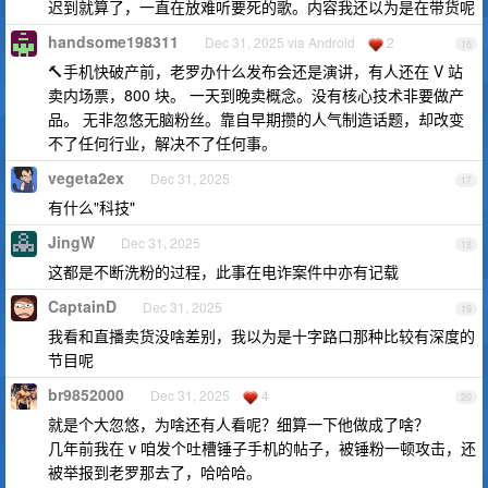
迟到就算了，一直在放难听要死的歌。内容我还以为是在带货呢
handsome198311
Dec 31, 2025 via Android
2
16
🔨手机快破产前，老罗办什么发布会还是演讲，有人还在 V 站
卖内场票，800 块。 一天到晚卖概念。没有核心技术非要做产
品。 无非忽悠无脑粉丝。靠自早期攒的人气制造话题，却改变
不了任何行业，解决不了任何事。
vegeta2ex
Dec 31, 2025
17
有什么"科技"
JingW
Dec 31, 2025
18
这都是不断洗粉的过程，此事在电诈案件中亦有记载
CaptainD
Dec 31, 2025
19
我看和直播卖货没啥差别，我以为是十字路口那种比较有深度的
节目呢
br9852000
Dec 31, 2025
4
20
就是个大忽悠，为啥还有人看呢？细算一下他做成了啥？
几年前我在 v 咱发个吐槽锤子手机的帖子，被锤粉一顿攻击，还
被举报到老罗那去了，哈哈哈。