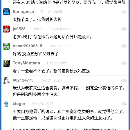
还有人 at 站长说站长也是老罗的朋友，要弄我。哎 感觉像黑帮
Springmvc
Dec 31, 2025
21
太拖节奏了。带货时长太长
js9528
Dec 31, 2025 via iPhone
22
老罗证明了存在即合理这句话百分比是谎言。
oscar20190515
Dec 31, 2025
23
好帖 摸鱼五分钟又过去了
TonyMontana
Dec 31, 2025
24
看了一会看不下去了，新的带货模式吗这是
402124773
Dec 31, 2025
25
我认为老罗天生适合卖货，这点不假，一副完全说实话的样子。
但是别和科技两个字沾边。
xloger
Dec 31, 2025
26
不要因为他最近的访谈，和西贝宽带之类的事，就觉得他变了。
他一直都是他，只是这次能更好地抓住大众的注意力了。