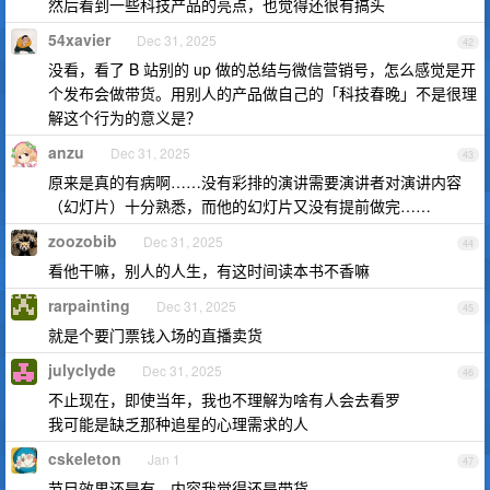
然后看到一些科技产品的亮点，也觉得还很有搞头
54xavier
Dec 31, 2025
42
没看，看了 B 站别的 up 做的总结与微信营销号，怎么感觉是开
个发布会做带货。用别人的产品做自己的「科技春晚」不是很理
解这个行为的意义是？
anzu
Dec 31, 2025
43
原来是真的有病啊……没有彩排的演讲需要演讲者对演讲内容
（幻灯片）十分熟悉，而他的幻灯片又没有提前做完……
zoozobib
Dec 31, 2025
44
看他干嘛，别人的人生，有这时间读本书不香嘛
rarpainting
Dec 31, 2025
45
就是个要门票钱入场的直播卖货
julyclyde
Dec 31, 2025
46
不止现在，即使当年，我也不理解为啥有人会去看罗
我可能是缺乏那种追星的心理需求的人
cskeleton
Jan 1
47
节目效果还是有，内容我觉得还是带货。