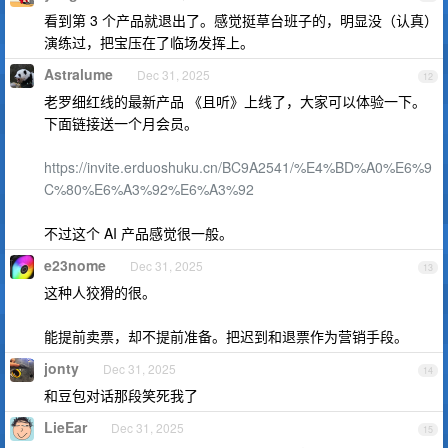
看到第 3 个产品就退出了。感觉挺草台班子的，明显没（认真）
演练过，把宝压在了临场发挥上。
Astralume
Dec 31, 2025
12
老罗细红线的最新产品 《且听》上线了，大家可以体验一下。
下面链接送一个月会员。
https://invite.erduoshuku.cn/BC9A2541/%E4%BD%A0%E6%9
C%80%E6%A3%92%E6%A3%92
不过这个 AI 产品感觉很一般。
e23nome
Dec 31, 2025
13
这种人狡猾的很。
能提前卖票，却不提前准备。把迟到和退票作为营销手段。
jonty
Dec 31, 2025
14
和豆包对话那段笑死我了
LieEar
Dec 31, 2025
15