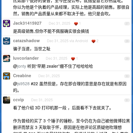
比如那个说好的录音，至今还没公布，就指望靠它炒热度呢。
你以为他是个执着的产品经理，实际上他是高超的销售。那很自
然，销售的产品质量从来都不取决于他，他只是会吹。
Jack31415927
Dec 31, 2025
1
27
是高级销售,但你不能不佩服确实很会搞钱
catazshadow
Dec 31, 2025 via Android
2
28
骗子当道，当世之耻
luvcoriander
Dec 31, 2025
1
29
@
jonty
听到“早期 zealer”绷不住了哈哈哈哈
Creabine
Dec 31, 2025
30
@
js9528
#22 虽然但是，存在即合理的意思是存在就是有原因
的。
ccvip
Dec 31, 2025
31
看了他介绍 3D 打印机那一段 ，后面看不下去就关了。
作为曾经的买了 3 个锤子的锤粉，至今仍在为自己被他微博拉黑
删评而禁言 3 天耿耿于怀，原因是在他评论区质疑他吹理想