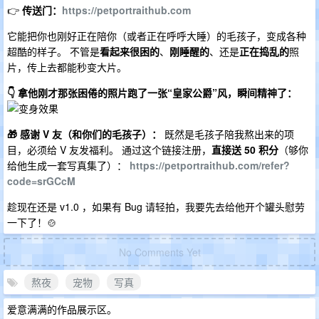
👉
传送门：
https://petportraithub.com
它能把你也刚好正在陪你（或者正在呼呼大睡）的毛孩子，变成各种
超酷的样子。 不管是
看起来很困的
、
刚睡醒的
、还是
正在捣乱的
照
片，传上去都能秒变大片。
👇 拿他刚才那张困倦的照片跑了一张“皇家公爵”风，瞬间精神了：
🎁 感谢 V 友（和你们的毛孩子）：
既然是毛孩子陪我熬出来的项
目，必须给 V 友发福利。 通过这个链接注册，
直接送 50 积分
（够你
给他生成一套写真集了）：
https://petportraithub.com/refer?
code=srGCcM
趁现在还是 v1.0 ，如果有 Bug 请轻拍，我要先去给他开个罐头慰劳
一下了！🍲
No Comments Yet
熬夜
宠物
写真
爱意满满的作品展示区。