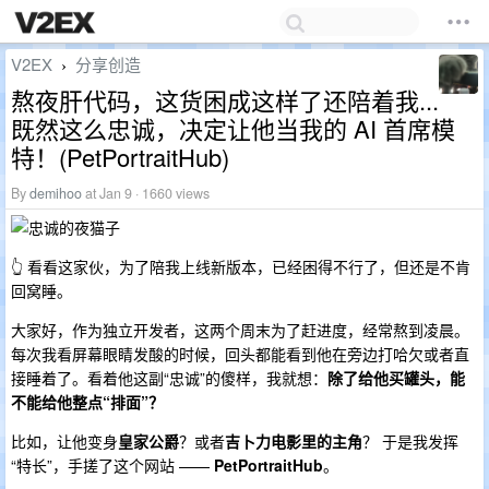
V2EX
分享创造
›
熬夜肝代码，这货困成这样了还陪着我...
既然这么忠诚，决定让他当我的 AI 首席模
特！(PetPortraitHub)
By
demihoo
at Jan 9 · 1660 views
👆 看看这家伙，为了陪我上线新版本，已经困得不行了，但还是不肯
回窝睡。
大家好，作为独立开发者，这两个周末为了赶进度，经常熬到凌晨。
每次我看屏幕眼睛发酸的时候，回头都能看到他在旁边打哈欠或者直
接睡着了。看着他这副“忠诚”的傻样，我就想：
除了给他买罐头，能
不能给他整点“排面”？
比如，让他变身
皇家公爵
？或者
吉卜力电影里的主角
？ 于是我发挥
“特长”，手搓了这个网站 ——
PetPortraitHub
。