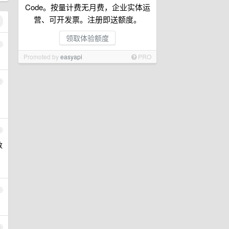
Code。按量计费无月费，企业实体运
营、可开发票。注册即送额度。
领取体验额度
1
Promoted by
easyapi
PRO
2
3
数
4
5