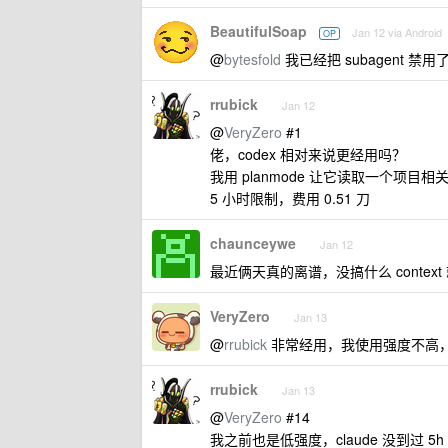
BeautifulSoap
Jan 12 via Android
OP
@
bytesfold
我已经把 subagent 禁用
rrubick
Jan 12
@
VeryZero
#1
佬，codex 相对来说更经用吗？
我用 planmode 让它读取一个项目相
5 小时限制，费用 0.51 刀
chaunceywe
Jan 12
最近俩天真的离谱，没搞什么 context
VeryZero
Jan 13
@
rrubick
非常经用，我使用强度不高
rrubick
Jan 13
@
VeryZero
#14
我之前也是低强度，claude 没到过