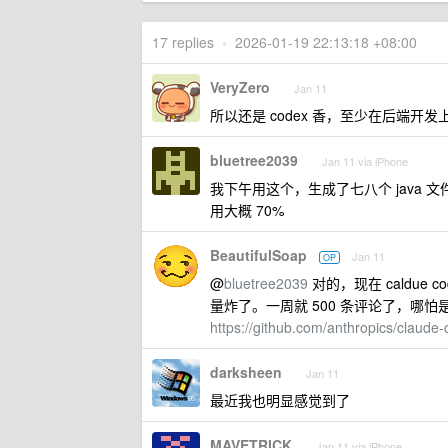
17 replies
•
2026-01-19 22:13:18 +08:00
VeryZero
Jan 11
所以还是 codex 香，至少在后端开
bluetree2039
Jan 11 via iPhone
我下午用这个，生成了七八个 java 
用大概 70%
BeautifulSoap
Jan 11
OP
@
bluetree2039
对的，现在 caldue 
量炸了。一周就 500 条评论了，哪怕是 
https://github.com/anthropics/claude
darksheen
Jan 11
最近我也明显感觉到了
MAVETRICK
Jan 11 via iPhone