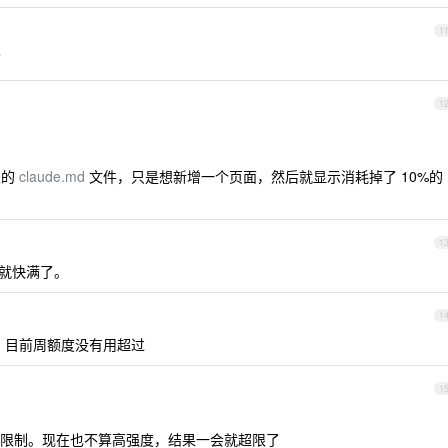
1
了
1
关的
claude.md
文件，只是想新增一个页面，然后就显示消耗掉了 10%的
1
 就快满了。
1
，目前周额度没有用超过
1
 5h 限制。现在也不算高强度，结果一会就超限了