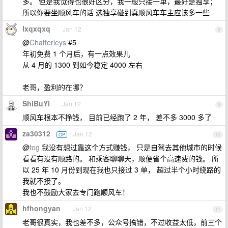
多。 但是我觉得也很好区分，我一般只接一单，最好是独享；
所以你要坐顺风车的话 选独享碰到真顺风车车主应该多一些
lxqxqxq
Jan 12
8
@
Chatterleys
#5
年初免费 1 个月后，有一点效果儿
从 4 月的 1300 到如今稳定 4000 左右
老哥，盈利的在哪？
ShiBuYi
Jan 12
9
顺风车根本不挣钱， 目前已经跑了 2 年， 差不多 3000 多了
za30312
Jan 12
OP
10
@
tog
我没有想过靠这个方式赚钱， 只是自驾去其他城市的时候
看看有没有顺路的。 和乘客聊聊天，顺便省个高速费的钱。 所
以 25 年 10 月份到现在我也只接过 3 单， 超过半个小时绕路的
我就不接了。
我也不鼓励大家去专门跑顺风车！
hfhongyan
Jan 12
11
老哥很真实，我也差不多，公众号搞错，不过收益太低，前三个