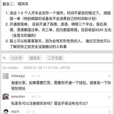
副业二： 顺风车
适合 1-2 个人开车去另外一个城市，时间不紧张的情况下， 顺路
接一单（特别顺路的话基本不会浪费自己的时间和计划）
开通很简单， 目前开通了高德、滴滴、嘀嗒三个平台，我在高
德、滴滴都接过单，共三单，因为都是跨城，目前收益¥220 左右
（含首次的福利）
路上可以和乘客聊天，因为会有形形色色的人， 通过交流也可以
了解到你之前完全没接触过的人和事
公众号
顺风车
二手交易
24 replies
•
2026-01-28 11:01:04 +08:00
timespy
Jan 12
1
谢谢分享，如果需要打赏，需要你开通一下钱包，或者发一下你
钱包地址
amusier
Jan 12
2
私家车可以注册顺风车吗？营运手续没有也可以？
eipi1
Jan 12
3