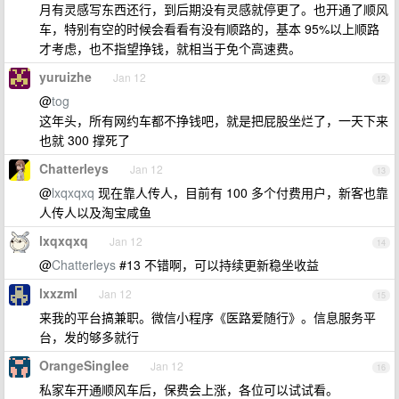
月有灵感写东西还行，到后期没有灵感就停更了。也开通了顺风
车，特别有空的时候会看看有没有顺路的，基本 95%以上顺路
才考虑，也不指望挣钱，就相当于免个高速费。
yuruizhe
Jan 12
12
@
tog
这年头，所有网约车都不挣钱吧，就是把屁股坐烂了，一天下来
也就 300 撑死了
Chatterleys
Jan 12
13
@
lxqxqxq
现在靠人传人，目前有 100 多个付费用户，新客也靠
人传人以及淘宝咸鱼
lxqxqxq
Jan 12
14
@
Chatterleys
#13 不错啊，可以持续更新稳坐收益
lxxzml
Jan 12
15
来我的平台搞兼职。微信小程序《医路爱随行》。信息服务平
台，发的够多就行
OrangeSinglee
Jan 12
16
私家车开通顺风车后，保费会上涨，各位可以试试看。