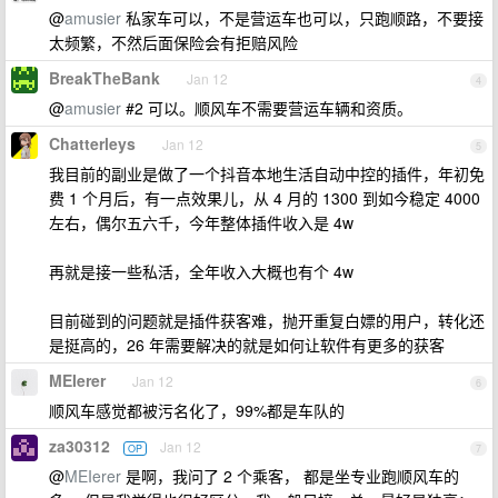
@
amusier
私家车可以，不是营运车也可以，只跑顺路，不要接
太频繁，不然后面保险会有拒赔风险
BreakTheBank
Jan 12
4
@
amusier
#2 可以。顺风车不需要营运车辆和资质。
Chatterleys
Jan 12
5
我目前的副业是做了一个抖音本地生活自动中控的插件，年初免
费 1 个月后，有一点效果儿，从 4 月的 1300 到如今稳定 4000
左右，偶尔五六千，今年整体插件收入是 4w
再就是接一些私活，全年收入大概也有个 4w
目前碰到的问题就是插件获客难，抛开重复白嫖的用户，转化还
是挺高的，26 年需要解决的就是如何让软件有更多的获客
MEIerer
Jan 12
6
顺风车感觉都被污名化了，99%都是车队的
za30312
Jan 12
OP
7
@
MEIerer
是啊，我问了 2 个乘客， 都是坐专业跑顺风车的