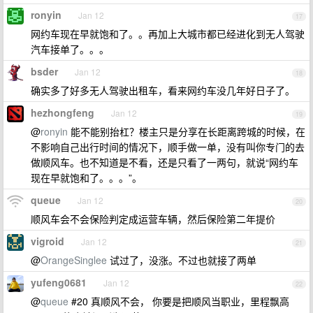
ronyin
Jan 12
17
网约车现在早就饱和了。。再加上大城市都已经进化到无人驾驶
汽车接单了。。。
bsder
Jan 12
18
确实多了好多无人驾驶出租车，看来网约车没几年好日子了。
hezhongfeng
Jan 12
19
@
ronyin
能不能别抬杠？楼主只是分享在长距离跨城的时候，在
不影响自己出行时间的情况下，顺手做一单，没有叫你专门的去
做顺风车。也不知道是不看，还是只看了一两句，就说“网约车
现在早就饱和了。。。”。
queue
Jan 12
20
顺风车会不会保险判定成运营车辆，然后保险第二年提价
vigroid
Jan 12
21
@
OrangeSinglee
试过了，没涨。不过也就接了两单
yufeng0681
Jan 12
22
@
queue
#20 真顺风不会， 你要是把顺风当职业，里程飘高