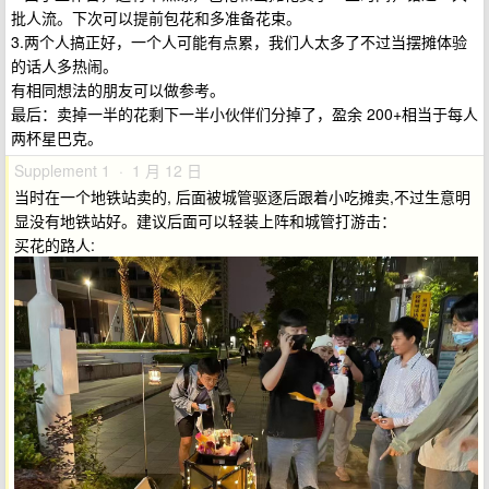
批人流。下次可以提前包花和多准备花束。
3.两个人搞正好，一个人可能有点累，我们人太多了不过当摆摊体验
的话人多热闹。
有相同想法的朋友可以做参考。
最后：卖掉一半的花剩下一半小伙伴们分掉了，盈余 200+相当于每人
两杯星巴克。
Supplement 1 · 1 月 12 日
当时在一个地铁站卖的, 后面被城管驱逐后跟着小吃摊卖,不过生意明
显没有地铁站好。建议后面可以轻装上阵和城管打游击：
买花的路人: