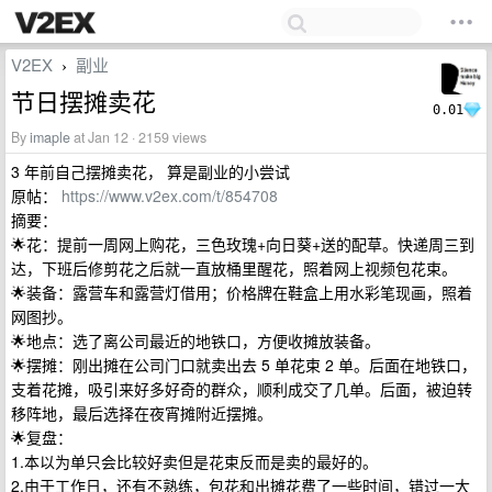
V2EX
副业
›
节日摆摊卖花
0.01
By
imaple
at Jan 12 · 2159 views
3 年前自己摆摊卖花， 算是副业的小尝试
原帖：
https://www.v2ex.com/t/854708
摘要：
🌟花：提前一周网上购花，三色玫瑰+向日葵+送的配草。快递周三到
达，下班后修剪花之后就一直放桶里醒花，照着网上视频包花束。
🌟装备：露营车和露营灯借用；价格牌在鞋盒上用水彩笔现画，照着
网图抄。
🌟地点：选了离公司最近的地铁口，方便收摊放装备。
🌟摆摊：刚出摊在公司门口就卖出去 5 单花束 2 单。后面在地铁口，
支着花摊，吸引来好多好奇的群众，顺利成交了几单。后面，被迫转
移阵地，最后选择在夜宵摊附近摆摊。
🌟复盘：
1.本以为单只会比较好卖但是花束反而是卖的最好的。
2.由于工作日，还有不熟练，包花和出摊花费了一些时间，错过一大