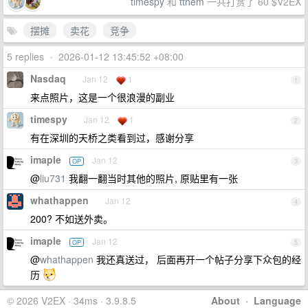
timespy
和
tthem
一共打赏了 60 $V2EX
摆摊
卖花
竞争
5 replies
•
2026-01-12 13:45:52 +08:00
Nasdaq
Jan 12
1
1
来点照片，这是一个很浪漫的副业
timespy
Jan 12
1
2
有在深圳的天桥之类看到过，感谢分享
imaple
Jan 12
OP
3
@
liu731
我翻一翻当时其他的照片, 原贴里有一张
whathappen
Jan 12
4
200? 不如送外卖。
imaple
Jan 12
OP
5
@
whathappen
我还真送过， 后面再开一个帖子分享下众包的经
历
© 2026 V2EX · 34ms · 3.9.8.5
About
·
Language