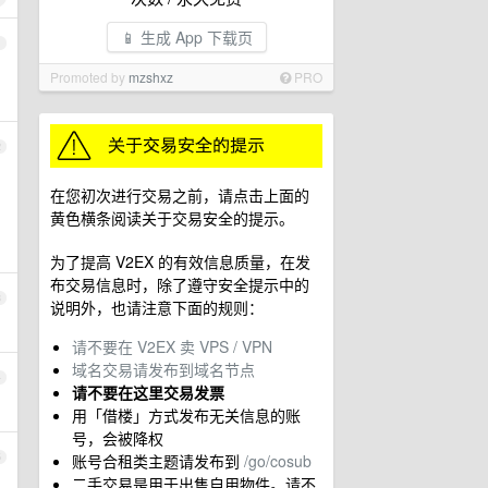
📱 生成 App 下载页
1
Promoted by
mzshxz
PRO
2
在您初次进行交易之前，请点击上面的
黄色横条阅读关于交易安全的提示。
为了提高 V2EX 的有效信息质量，在发
布交易信息时，除了遵守安全提示中的
3
说明外，也请注意下面的规则：
请不要在 V2EX 卖 VPS / VPN
域名交易请发布到域名节点
4
请不要在这里交易发票
用「借楼」方式发布无关信息的账
号，会被降权
5
账号合租类主题请发布到
/go/cosub
二手交易是用于出售自用物件。请不