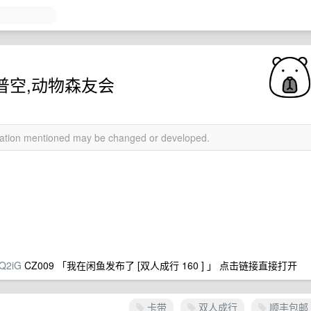
,卡普空,动物森友会
rmation mentioned may be changed or developed.
BQ2iG
CZ009 「我在闲鱼发布了 [双人成行 160 ] 」 点击链接直接打开
卡带
双人成行
顺丰包邮