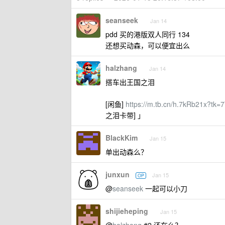
seanseek
Jan 14
pdd 买的港版双人同行 134
还想买动森，可以便宜出么
halzhang
Jan 14
搭车出王国之泪
[闲鱼]
https://m.tb.cn/h.7kRb21x?t
之泪卡带] 」
BlackKim
Jan 15
单出动森么？
junxun
Jan 15
OP
@
seanseek
一起可以小刀
shijieheping
Jan 15