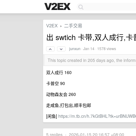
V2EX
二手交易
›
出 swtich 卡带,双人成行
junxun
·
Jan 14
· 1578 views
This topic created in 205 days ago, the info
双人成行 160
卡普空 90
动物森友会 260
走咸鱼,打包出,顺丰包邮
[闲鱼]
https://m.tb.cn/h.7kGtBHL?tk=urBNUW
5 replies
•
2026-01-15 20:16:57 +08:00