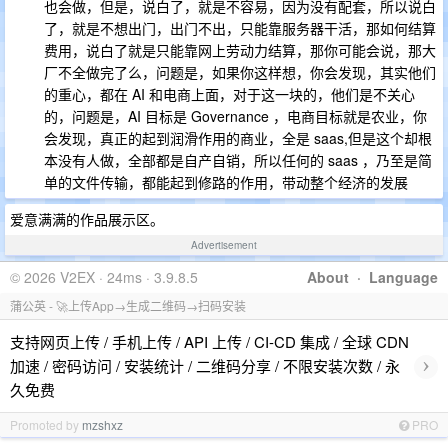
也会做，但是，说白了，就是不容易，因为没有配套，所以说白
了，就是不想出门，出门不出，只能靠服务器干活，那如何结算
费用，说白了就是只能靠网上劳动力结算，那你可能会说，那大
厂不全做完了么，问题是，如果你这样想，你会发现，其实他们
的重心，都在 AI 和电商上面，对于这一块的，他们是不关心
的，问题是，AI 目标是 Governance ，电商目标就是农业，你
会发现，真正的起到润滑作用的商业，全是 saas,但是这个却根
本没有人做，全部都是自产自销，所以任何的 saas ，乃至是简
单的文件传输，都能起到修路的作用，带动整个经济的发展
爱意满满的作品展示区。
Advertisement
© 2026 V2EX · 24ms · 3.9.8.5
About
·
Language
蒲公英 - 🚀上传App→生成二维码→扫码安装
支持网页上传 / 手机上传 / API 上传 / CI-CD 集成 / 全球 CDN
›
加速 / 密码访问 / 安装统计 / 二维码分享 / 不限安装次数 / 永
久免费
Promoted by
mzshxz
PRO