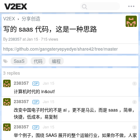
V2EX
分享创造
›
写的 saas 代码，这是一种思路
By
238357
at Jan 15 · 715 views
https://github.com/gangsteryepyedye/share42/tree/master
SaaS
代码
编程
3 replies
238357
Jan 15
OP
1
计算机时代的 in&out!
238357
Jan 15
OP
2
改变中国电子时代的不是 ai ，更不是马云，而是 saas ，简单，
快捷，低成本，易复制
238357
Jan 15
OP
3
举个例子，围绕 SAAS 展开的整个运输行业，如果你不做，人家