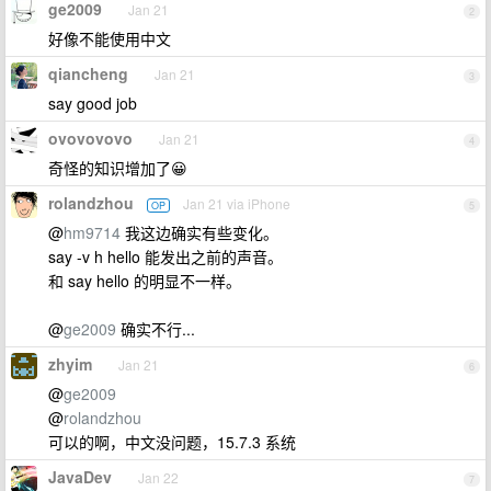
ge2009
Jan 21
2
好像不能使用中文
qiancheng
Jan 21
3
say good job
ovovovovo
Jan 21
4
奇怪的知识增加了😀
rolandzhou
Jan 21 via iPhone
OP
5
@
hm9714
我这边确实有些变化。
say -v h hello 能发出之前的声音。
和 say hello 的明显不一样。
@
ge2009
确实不行...
zhyim
Jan 21
6
@
ge2009
@
rolandzhou
可以的啊，中文没问题，15.7.3 系统
JavaDev
Jan 22
7