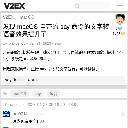
V2EX
macOS
›
发现 macOS 自带的 say 命令的文字转
5
语音效果提升了
1.23
By
rolandzhou
at Jan 21 · 2829 views
之前的效果比较生硬，纯凑合用，今天再试的时候发现效果提升了不
少。系统是 macOS 26.2 。
用起来很简单，直接 say 命令加文字就行，可以试试：
macOS
say
语音
10 replies
•
2026-01-23 09:16:29 +08:00
hm9714
Jan 21
1
没发现有啥变化🐶