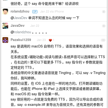
很好奇，这个 say 命令能用来干嘛？给讲讲呗
rolandzhou
Jan 22 via iPhone
OP
8
@
JavaDev
单词不知道怎么念的时候 say 一下
JavaDev
Jan 22
9
@
rolandzhou
。。。。。
Pazakui1259
Jan 23
1
10
say 是调用的 macOS 自带的 TTS ，语音效果和选择的语音有
关系。
在系统设置>辅助功能>阅读与朗读>系统声音可以选择默认 TTS
，在右边的 i 里可以下载更多 TTS 。say 指令的 v 参数就是指
定特定的 TTS 。
系统自带的中文普通话语音就是 Tingting ，可以 say -v Tingting
你好，我叫婷婷。
同样的设置，在 iOS 上也是在一样的地方的。打开朗读辅助功
能后，也能在 iPhone 和 iPad 上选择文字朗读或者朗读屏幕，
和 macOS 的 say 指令效果一样。
say 很好用的一点就是当免费的 TTS ，因为可以导出合成的语
音，say -o example.tiff 来导出为音频文件。还有其他的参数可