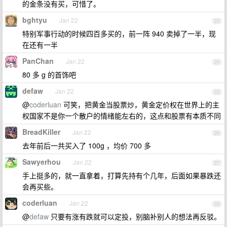
的金条没有买，可惜了。
bghtyu
Jan 22
23
特别军事行动的时候四百多买的，前一阵 940 卖掉了一半，现
在还有一半
PanChan
Jan 22
24
80 多 g 的首饰吧
defaw
Jan 22
25
@
coderluan
可笑，把黄金当股票炒，黄金定价权在世界上的主
权国家不是你一个散户的情绪能左右的，这点和股票有本质不同
BreadKiller
Jan 22
26
去年前后一共买入了 100g ，均价 700 多
Sawyerhou
Jan 22
27
手上挺多的，就一直拿着，打算先持有个几年，后面如果暴跌还
会再买些。
coderluan
Jan 22
28
@
defaw
只要有涨有跌就可以定投，别脑补别人的想法再反驳。