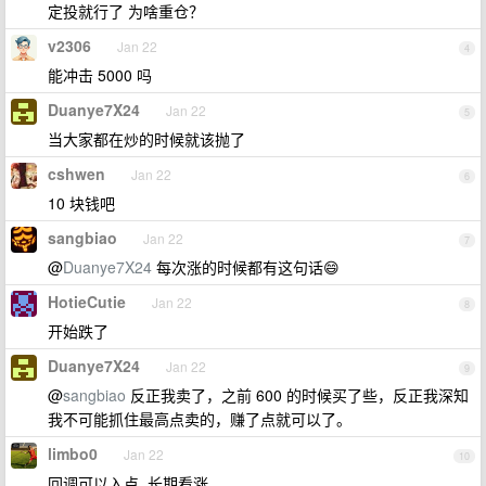
定投就行了 为啥重仓？
v2306
Jan 22
4
能冲击 5000 吗
Duanye7X24
Jan 22
5
当大家都在炒的时候就该抛了
cshwen
Jan 22
6
10 块钱吧
sangbiao
Jan 22
7
@
Duanye7X24
每次涨的时候都有这句话😄
HotieCutie
Jan 22
8
开始跌了
Duanye7X24
Jan 22
9
@
sangbiao
反正我卖了，之前 600 的时候买了些，反正我深知
我不可能抓住最高点卖的，赚了点就可以了。
limbo0
Jan 22
10
回调可以入点, 长期看涨