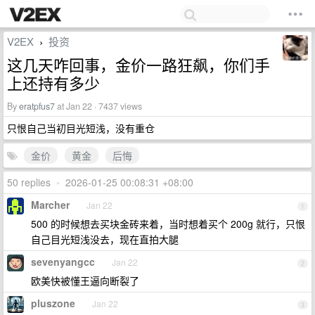
V2EX
投资
›
这几天咋回事，金价一路狂飙，你们手
上还持有多少
By
eratpfus7
at Jan 22 · 7437 views
只恨自己当初目光短浅，没有重仓
金价
黄金
后悔
50 replies
•
2026-01-25 00:08:31 +08:00
Marcher
Jan 22
1
500 的时候想去买块金砖来着，当时想着买个 200g 就行，只恨
自己目光短浅没去，现在直拍大腿
sevenyangcc
Jan 22
2
欧美快被懂王逼向断裂了
pluszone
Jan 22
3