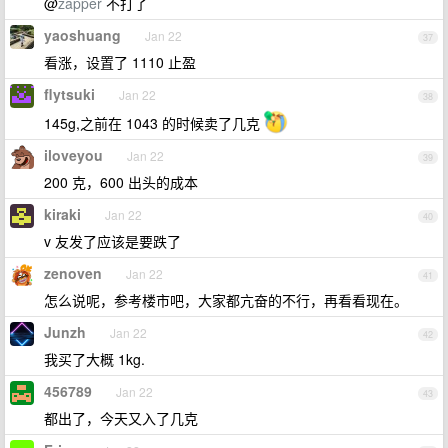
@
zapper
不打了
yaoshuang
Jan 22
37
看涨，设置了 1110 止盈
flytsuki
Jan 22
38
145g,之前在 1043 的时候卖了几克
iloveyou
Jan 22
39
200 克，600 出头的成本
kiraki
Jan 22
40
v 友发了应该是要跌了
zenoven
Jan 22
41
怎么说呢，参考楼市吧，大家都亢奋的不行，再看看现在。
Junzh
Jan 22
42
我买了大概 1kg.
456789
Jan 22
43
都出了，今天又入了几克