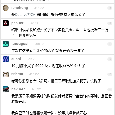
renchong
Jan 22
11
@
Duanye7X24
#5 450 的时候就有人这么说了
pasuer
Jan 22
12
结婚时候家长和媳妇买了不少实物黄金，盘一盘也接近三十万
了，世界真疯狂
tutouguai
Jan 22
13
每次在这里看到金价的帖子 就要开始跌一波了
sucai
Jan 22
14
10 月底小买了 5000 块，现在收益已经 946 了
66beta
Jan 22
15
老哥你消息有点滞后啊，懂王已经取消加关税了，该抛了
nevin47
Jan 22
16
我是属于不知道买啥的时候就给老婆买个金首饰的那种，反正看
着就开心
我自己平时也是喜欢戴金饰，没事儿盘着就开心……