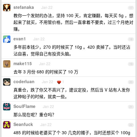
stefanaka
Jan 22
17
教你一个发财的办法，坚持 100 天，肯定赚翻，每天买 5g ，想
起来了就买，不用管价格，然后一直拿着不要卖，过三个月绝对
赚。
evan1
Jan 22
18
多年前本钱少，270 的时候买了 10g 。420 卖掉了。当时还沾
沾自喜，觉得自己有投资头脑。
make115
Jan 22
19
去年 3 月份 680 的时候买了 10 万
coderluan
Jan 22
1
20
真重仓，跌了你又不高兴了，建议定投，然后当 V 站有人发你
这种帖子的时候，就卖一些。
SoulFlame
Jan 22
21
那么现在呢？重仓吗？
Seanfuck
Jan 22
22
485 的时候给老婆买了个 30 几克的镯子，当时还想买个 100g