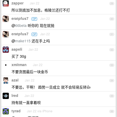
zapper
Jan 22
29
所以到底加不加息，格陵兰还打不打
eratpfus7
Jan 22
OP
30
@
66beta
听你的 现在就抛
eratpfus7
Jan 22
OP
31
@
make115
还在手上吗
aapeli
Jan 22
32
买了 30g
xmitman
Jan 22
33
不要贪图最后一块金币
azal
Jan 22
34
不要怂，干啊！ 趋势一旦成立 就不会轻易反转👍
lred
Jan 22
35
持有就一直拿着呗
tyrad
Jan 22 via iPhone
36