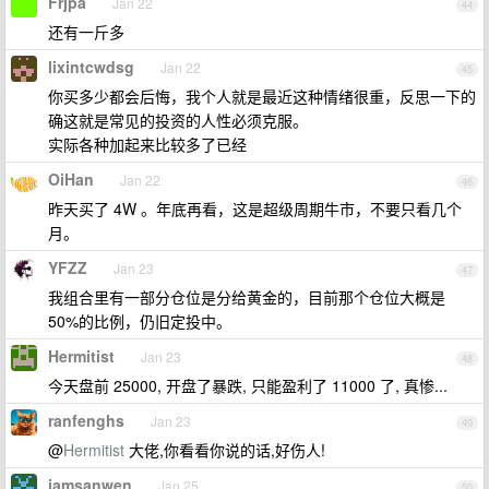
Frjpa
Jan 22
44
还有一斤多
lixintcwdsg
Jan 22
45
你买多少都会后悔，我个人就是最近这种情绪很重，反思一下的
确这就是常见的投资的人性必须克服。
实际各种加起来比较多了已经
OiHan
Jan 22
46
昨天买了 4W 。年底再看，这是超级周期牛市，不要只看几个
月。
YFZZ
Jan 23
47
我组合里有一部分仓位是分给黄金的，目前那个仓位大概是
50%的比例，仍旧定投中。
Hermitist
Jan 23
48
今天盘前 25000, 开盘了暴跌, 只能盈利了 11000 了, 真惨...
ranfenghs
Jan 23
49
@
Hermitist
大佬,你看看你说的话,好伤人!
iamsanwen
Jan 25
50