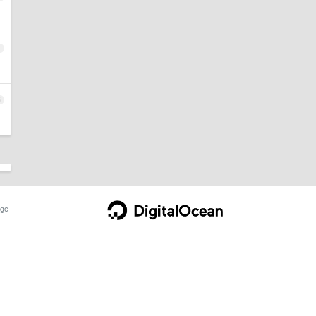
4
5
ge