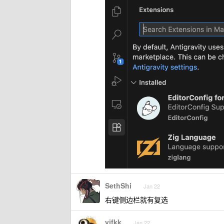
SethShi
Jan 22
右键侧边栏就有复选
yjfkk
Jan 22