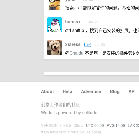
搜索，ai 都能解答你的问题，基础
hanssx
Jan 22
ctrl shift p ，搜到自己安装的扩展
xstress
Jan 23
OP
@
Chaidu
不是啊，是安装的插件旁边没有像
About
·
Help
·
Advertise
·
Blog
·
API
创意工作者们的社区
World is powered by solitude
VERSION: 3.9.8.5 · 36ms ·
UTC 06:09
·
PVG 14:09
·
LAX 2
♥ Do have faith in what you're doing.