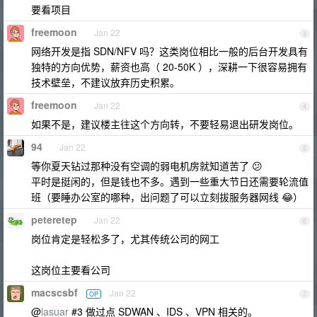
要看项目
freemoon
Jan 22
3
网络开发是指 SDN/NFV 吗？这类岗位相比一般的后台开发具有
独特的方向优势，薪资也高（ 20-50K ），深耕一下很容易拥有
技术壁垒，不建议放弃历史积累。
freemoon
Jan 22
4
如果不是，建议楼主往这个方向转，不要轻易退出研发岗位。
94
Jan 22
5
等你夏天钻过那种没有空调的弱电机房就知道苦了 😕
平时是挺闲的，但是钱也不多。遇到一些重大节日还需要轮流值
班（要睡办公室的哪种，出问题了可以立刻拔服务器网线 😂）
peteretep
Jan 22
6
岗位肯定是轻松多了，尤其传统公司的网工
这岗位主要看公司
macscsbf
Jan 22
OP
7
@
lasuar
#3 做过点 SDWAN 、IDS 、VPN 相关的。