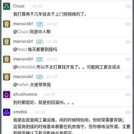
Cruzz
Jan 22
19
我打算再干几年就去干上门修网络的了。
macscsbf
Jan 22
OP
20
@
Cruzz
同道中人啊
macscsbf
Jan 22
OP
21
@
feaul
每天都要割接吗
macscsbf
Jan 22
OP
22
@
kinkin666
所以不太打算找开发了。。可能网工更合适点
macscsbf
Jan 22
OP
23
@
hefish
大佬带带我
shushuwoa
Jan 22
24
别的都挺好，就是别回温州。。。
xmdbb
Jan 22
25
我朋友就是网工兼运维，闲的时候特别闲，但经常需要背锅；
运营商割接的时候基本都要在机房值守，但你做啥没所谓，主要
割接完确认下有没影响业务即可。