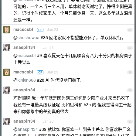
可能的，一个人当三个人用，单休就谢天谢地了，挣得少倒是真
的。记得小时候家里人一个月只能休息一天，这么多年过去温州
还是一样。
macscsbf
Jan 23
OP
36
@
shushuwoa
#35 回老家就不指望能双休了，单双休就行。
anasplrt34
Jan 23
37
@
macscsbf
#9 喜欢夏天在十几度噪音有八九十分贝的机房桌子
上睡觉么
macscsbf
Jan 23
OP
38
@
kinkin666
#28 AI 时代没啥门槛了。
anasplrt34
Jan 23
39
巧得很啊 我十年前就是因为网工纯纯是夕阳产业才来当码农了
我还有一堆最高级认证呢 比如思科和 h3c 的 但我觉得网工干起
来和你想象中的差别真的很大
anasplrt34
Jan 23
40
@
anasplrt34
#39 就比如 你喜欢一年到头出差么 你喜欢驻厂么
你喜欢去一些郊区野外么 前面的二十年前就把这些岗位占住了