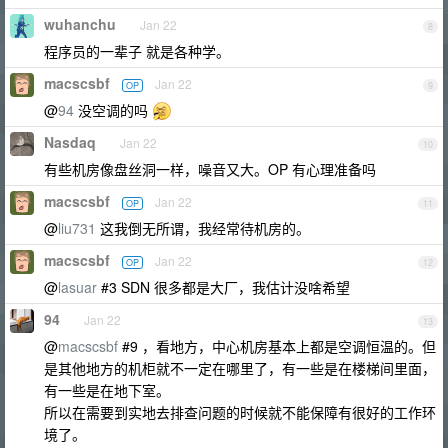
wuhanchu
Jan 22
8
程序员的一辈子 就是各种学。
macscsbf
Jan 22
OP
9
@
94
没空调的吗
Nasdaq
Jan 22
10
有些机房像盘丝洞一样，噪音又大。OP 有心理准备吗
macscsbf
Jan 22
OP
11
@
liu731
这我倒无所谓，我经常待机房的。
macscsbf
Jan 22
OP
12
@
lasuar
#3 SDN 很多都是大厂，我估计没啥希望
94
Jan 22
13
@
macscsbf
#9 ，看地方，中心机房基本上都是空调恒温的。但
是其他地方的机柜就不一定在哪里了，有一些是在楼梯间里面，
有一些是在地下室。
所以在需要到实地去排查问题的时候就不能保障有很好的工作环
境了。