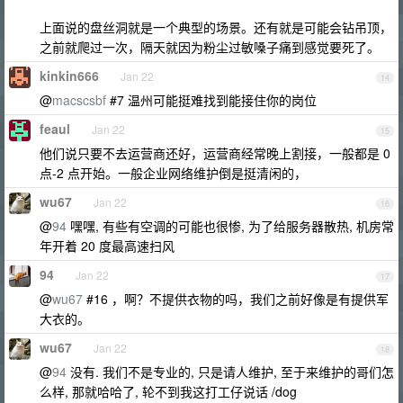
上面说的盘丝洞就是一个典型的场景。还有就是可能会钻吊顶，
之前就爬过一次，隔天就因为粉尘过敏嗓子痛到感觉要死了。
kinkin666
Jan 22
14
@
macscsbf
#7 温州可能挺难找到能接住你的岗位
feaul
Jan 22
15
他们说只要不去运营商还好，运营商经常晚上割接，一般都是 0
点-2 点开始。一般企业网络维护倒是挺清闲的，
wu67
Jan 22
16
@
94
嘿嘿, 有些有空调的可能也很惨, 为了给服务器散热, 机房常
年开着 20 度最高速扫风
94
Jan 22
17
@
wu67
#16 ，啊？不提供衣物的吗，我们之前好像是有提供军
大衣的。
wu67
Jan 22
18
@
94
没有. 我们不是专业的, 只是请人维护, 至于来维护的哥们怎
么样, 那就哈哈了, 轮不到我这打工仔说话 /dog