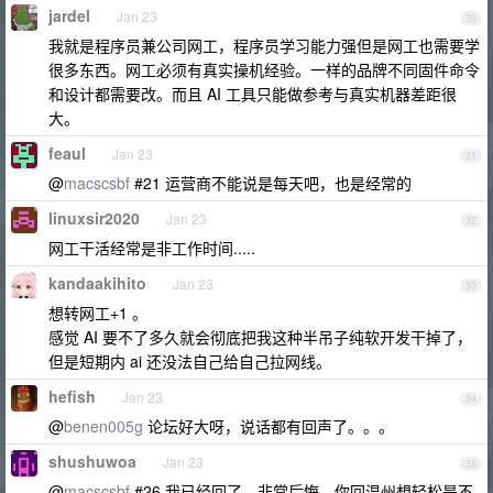
jardel
Jan 23
30
我就是程序员兼公司网工，程序员学习能力强但是网工也需要学
很多东西。网工必须有真实操机经验。一样的品牌不同固件命令
和设计都需要改。而且 AI 工具只能做参考与真实机器差距很
大。
feaul
Jan 23
31
@
macscsbf
#21 运营商不能说是每天吧，也是经常的
linuxsir2020
Jan 23
32
网工干活经常是非工作时间.....
kandaakihito
Jan 23
33
想转网工+1 。
感觉 AI 要不了多久就会彻底把我这种半吊子纯软开发干掉了，
但是短期内 ai 还没法自己给自己拉网线。
hefish
Jan 23
34
@
benen005g
论坛好大呀，说话都有回声了。。。
shushuwoa
Jan 23
35
@
macscsbf
#26 我已经回了，非常后悔。你回温州想轻松是不