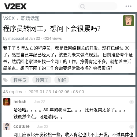
V2EX
职场话题
›
程序员转网工，想问下会很累吗？
By
macscsbf
at Jan 22 · 4324 views
我干了 5 年左右的程序员，都是做网络相关的开发。现在已经快 30
了，感觉自己年纪已经大了，该要为未来做点规划。 目前准备考个证
书，然后回老家温州找一个网工的工作，挣得肯定不多，就想着生活
简单点。想问下网工的工作会需要经常熬夜吗？会很累吗？
程序员
转网工
加班
43 replies
•
2026-01-23 14:02:06 +08:00
hefish
Jan 22
1
哈哈哈。。。。30 年的老网工。。。 比开发爽太多了。。。
钱虽然少点，可是清闲。。
couture
Jan 22
2
网工应该比开发轻松一些，收入肯定也比不上开发，不过具体也