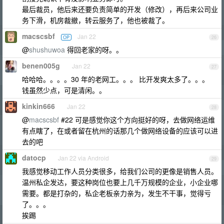
最后裁员，他后来还要负责简单的开发（修改），再后来公司业
务下滑，机房裁撤，转云服务了，他也被裁了。
macscsbf
Jan 22
OP
26
@
shushuwoa
得回老家的呀。。
benen005g
Jan 22
27
哈哈哈。。。。30 年的老网工。。。 比开发爽太多了。。。
钱虽然少点，可是清闲。。
kinkin666
Jan 22
28
@
macscsbf
#22 可是感觉你这个方向挺好的呀，去做网络运维
有点瞎了，在或者留在杭州的话那几个做网络设备的应该可以进
去的吧
datocp
Jan 22 via Android
29
我感觉移动工作人员分类很多，给我们公司的更像是销售人员。
温州私企发达，要这种岗位也要上几千万规模的企业，小企业哪
需要。都是打杂的，私企老板亲力亲为，发生不干事，觉得亏
了。。。
挨踢