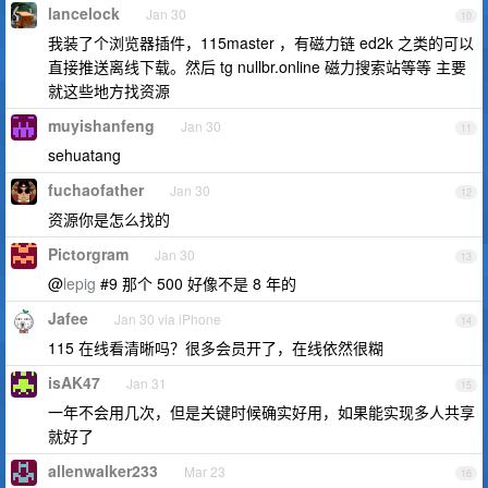
lancelock
Jan 30
10
我装了个浏览器插件，115master ，有磁力链 ed2k 之类的可以
直接推送离线下载。然后 tg nullbr.online 磁力搜索站等等 主要
就这些地方找资源
muyishanfeng
Jan 30
11
sehuatang
fuchaofather
Jan 30
12
资源你是怎么找的
Pictorgram
Jan 30
13
@
lepig
#9 那个 500 好像不是 8 年的
Jafee
Jan 30 via iPhone
14
115 在线看清晰吗？很多会员开了，在线依然很糊
isAK47
Jan 31
15
一年不会用几次，但是关键时候确实好用，如果能实现多人共享
就好了
allenwalker233
Mar 23
16