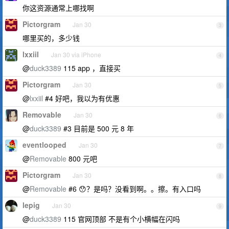
你这资源通常上哪找啊
Pictorgram
Jan 30
3
哪里买的，多少钱
lxxiil
Jan 30 via iPhone
4
@
duck3389
115 app ，直接买
Pictorgram
Jan 30
5
@
lxxiil
#4 好吧，我以为有优惠
Removable
Jan 30
6
@
duck3389
#3 目前是 500 元 8 年
eventlooped
Jan 30
7
@
Removable
800 元吧
Pictorgram
Jan 30
8
@
Removable
#6 😯？是吗？没看到啊。。擦。有入口吗
lepig
Jan 30
9
@
duck3389
115 官网顶部 不是有个小横幅在闪吗